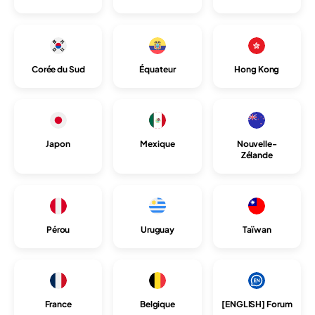
Corée du Sud
Équateur
Hong Kong
Japon
Mexique
Nouvelle-
Zélande
Pérou
Uruguay
Taïwan
France
Belgique
[ENGLISH] Forum