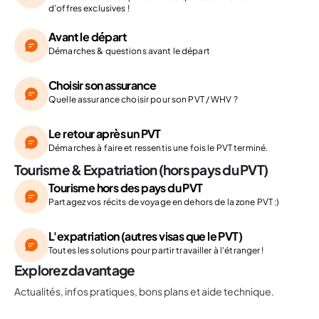
d'offres exclusives !
Avant le départ
Démarches & questions avant le départ
Choisir son assurance
Quelle assurance choisir pour son PVT / WHV ?
Le retour après un PVT
Démarches à faire et ressentis une fois le PVT terminé.
Tourisme & Expatriation (hors pays du PVT)
Tourisme hors des pays du PVT
Partagez vos récits de voyage en dehors de la zone PVT :)
L'expatriation (autres visas que le PVT)
Toutes les solutions pour partir travailler à l'étranger !
Explorez davantage
Actualités, infos pratiques, bons plans et aide technique.