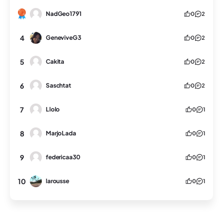
NadGeo1791
0
2
4
GeneviveG3
0
2
5
Cakita
0
2
6
Saschtat
0
2
7
Llolo
0
1
8
MarjoLada
0
1
9
federicaa30
0
1
10
larousse
0
1