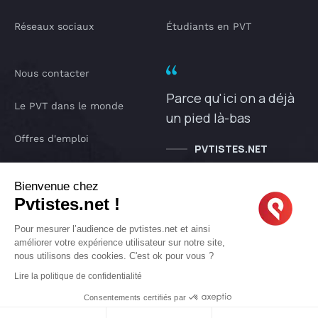
Réseaux sociaux
Étudiants en PVT
Nous contacter
Parce qu'ici on a déjà
Le PVT dans le monde
un pied là-bas
Offres d'emploi
PVTISTES.NET
Notre Podcast
Bienvenue chez
Pvtistes.net !
IA pvtistes
Pour mesurer l’audience de pvtistes.net et ainsi
améliorer votre expérience utilisateur sur notre site,
nous utilisons des cookies. C'est ok pour vous ?
Copyright © 2005-2026 pvtistes.net
Lire la politique de confidentialité
Pvtistes® est une marque déposée. Tous droits réservés.
Consentements certifiés par