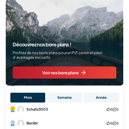
Découvrez nos bons plans !
Profitez de nos bons plans pour un PVT serein et plein
d’avantages exclusifs.
Voir nos bons plans
Classement
Mois
Semaine
Année
Schultz3003
0
2
Bachbi
0
2