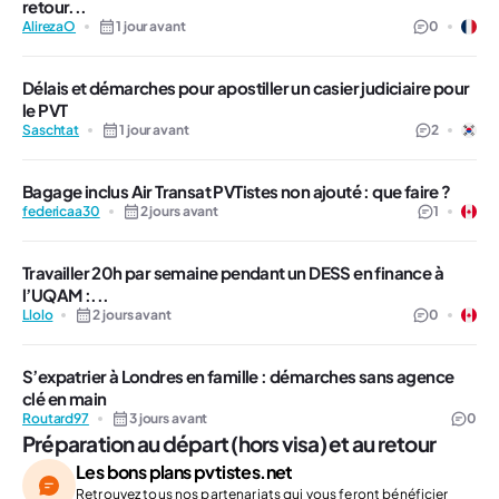
retour...
AlirezaO
1 jour avant
0
Délais et démarches pour apostiller un casier judiciaire pour
le PVT
Saschtat
1 jour avant
2
Bagage inclus Air Transat PVTistes non ajouté : que faire ?
federicaa30
2 jours avant
1
Travailler 20h par semaine pendant un DESS en finance à
l’UQAM :...
Llolo
2 jours avant
0
S’expatrier à Londres en famille : démarches sans agence
clé en main
Routard97
3 jours avant
0
Préparation au départ (hors visa) et au retour
Les bons plans pvtistes.net
Retrouvez tous nos partenariats qui vous feront bénéficier