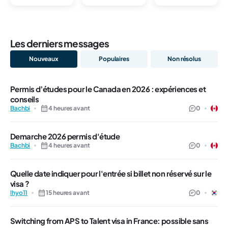
Les derniers messages
Nouveaux
Populaires
Non résolus
Permis d’études pour le Canada en 2026 : expériences et
conseils
Bachbi
4 heures avant
0
Demarche 2026 permis d'étude
Bachbi
4 heures avant
0
Quelle date indiquer pour l'entrée si billet non réservé sur le
visa ?
lhyo11
15 heures avant
0
Switching from APS to Talent visa in France: possible sans