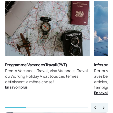
Programme Vacances Travail (PVT)
Infos prat
Permis Vacances-Travail, Visa Vacances-Travail
Retrouvez 
ou Working Holiday Visa : tous ces termes
avez besoi
définissent la même chose !
articles, 
En savoir plus
témoignag
En savoir p