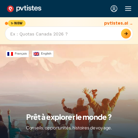
pvtistes.ai →
✨ NEW
→
Français
English
Prêt à explorer le monde ?
Conseils, opportunités, histoires de voyage.