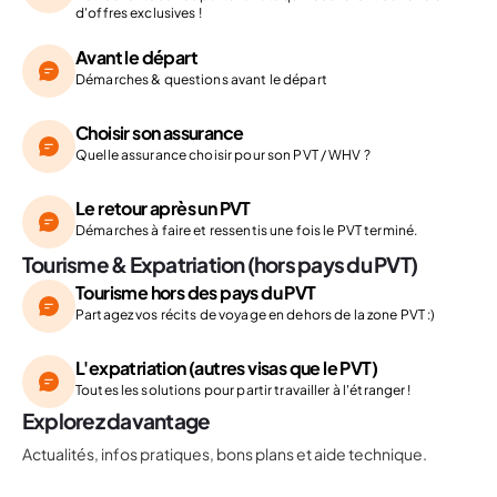
d'offres exclusives !
Avant le départ
Démarches & questions avant le départ
Choisir son assurance
Quelle assurance choisir pour son PVT / WHV ?
Le retour après un PVT
Démarches à faire et ressentis une fois le PVT terminé.
Tourisme & Expatriation (hors pays du PVT)
Tourisme hors des pays du PVT
Partagez vos récits de voyage en dehors de la zone PVT :)
L'expatriation (autres visas que le PVT)
Toutes les solutions pour partir travailler à l'étranger !
Explorez davantage
Actualités, infos pratiques, bons plans et aide technique.