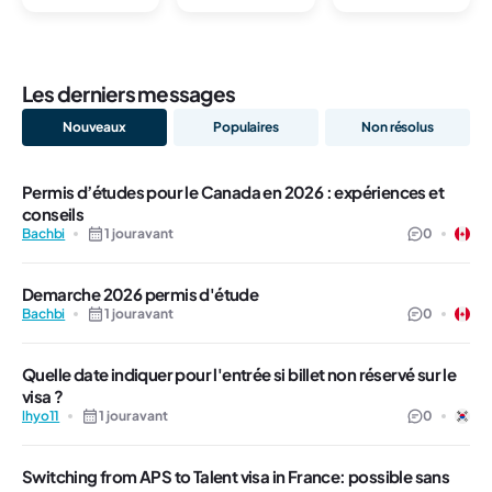
Les derniers messages
Nouveaux
Populaires
Non résolus
Permis d’études pour le Canada en 2026 : expériences et
conseils
Bachbi
1 jour avant
0
Demarche 2026 permis d'étude
Bachbi
1 jour avant
0
Quelle date indiquer pour l'entrée si billet non réservé sur le
visa ?
lhyo11
1 jour avant
0
Switching from APS to Talent visa in France: possible sans