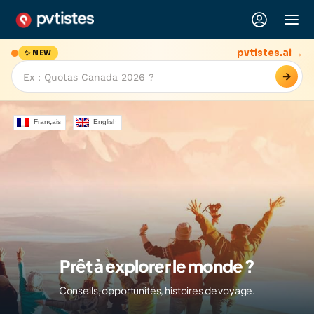
pvtistes.ai →
✨ NEW
→
Français
English
Prêt à explorer le monde ?
Conseils, opportunités, histoires de voyage.