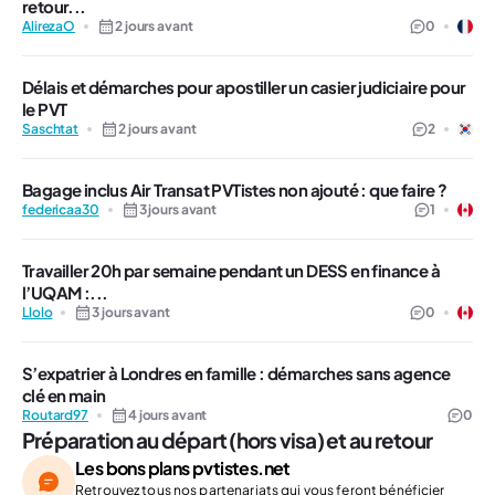
retour...
AlirezaO
2 jours avant
0
Délais et démarches pour apostiller un casier judiciaire pour
le PVT
Saschtat
2 jours avant
2
Bagage inclus Air Transat PVTistes non ajouté : que faire ?
federicaa30
3 jours avant
1
Travailler 20h par semaine pendant un DESS en finance à
l’UQAM :...
Llolo
3 jours avant
0
S’expatrier à Londres en famille : démarches sans agence
clé en main
Routard97
4 jours avant
0
Préparation au départ (hors visa) et au retour
Les bons plans pvtistes.net
Retrouvez tous nos partenariats qui vous feront bénéficier