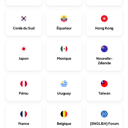
Corée du Sud
Équateur
Hong Kong
Japon
Mexique
Nouvelle-
Zélande
Pérou
Uruguay
Taïwan
France
Belgique
[ENGLISH] Forum