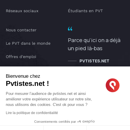
Réseaux sociaux
Étudiants en PVT
Nous contacter
Parce qu'ici on a déjà
Le PVT dans le monde
un pied là-bas
Offres d'emploi
PVTISTES.NET
Notre Podcast
Bienvenue chez
Pvtistes.net !
IA pvtistes
Pour mesurer l’audience de pvtistes.net et ainsi
améliorer votre expérience utilisateur sur notre site,
nous utilisons des cookies. C'est ok pour vous ?
Copyright © 2005-2026 pvtistes.net
Lire la politique de confidentialité
Pvtistes® est une marque déposée. Tous droits réservés.
Consentements certifiés par