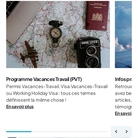
Programme Vacances Travail (PVT)
Infos prat
Permis Vacances-Travail, Visa Vacances-Travail
Retrouvez 
ou Working Holiday Visa : tous ces termes
avez besoi
définissent la même chose !
articles, 
En savoir plus
témoignag
En savoir p