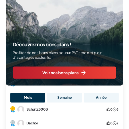
Découvrez nos bons plans !
Profitez de nos bons plans pour un PVT serein et plein
d’avantages exclusifs.
Voir nos bons plans
Classement
Mois
Semaine
Année
Schultz3003
0
3
Bachbi
0
2