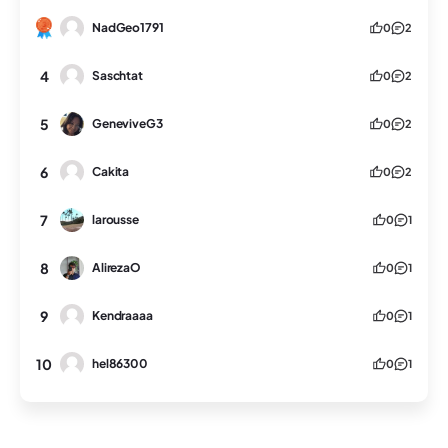
NadGeo1791
0
2
4
Saschtat
0
2
5
GeneviveG3
0
2
6
Cakita
0
2
7
larousse
0
1
8
AlirezaO
0
1
9
Kendraaaa
0
1
10
hel86300
0
1