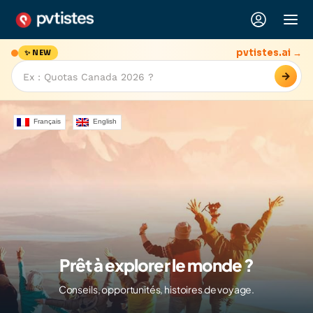
pvtistes.ai →
✨ NEW
→
Français
English
Prêt à explorer le monde ?
Conseils, opportunités, histoires de voyage.