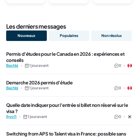
Les derniers messages
Nouveaux
Populaires
Non résolus
Permis d’études pour le Canada en 2026 : expériences et
conseils
Bachbi
1 jour avant
0
Demarche 2026 permis d'étude
Bachbi
1 jour avant
0
Quelle date indiquer pour l'entrée si billet non réservé sur le
visa ?
lhyo11
1 jour avant
0
Switching from APS to Talent visa in France: possible sans