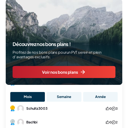
Découvrez nos bons plans !
Profitez de nos bons plans pour un PVT serein et plein
d’avantages exclusifs.
Voir nos bons plans
Classement
Mois
Semaine
Année
Schultz3003
0
3
Bachbi
0
2