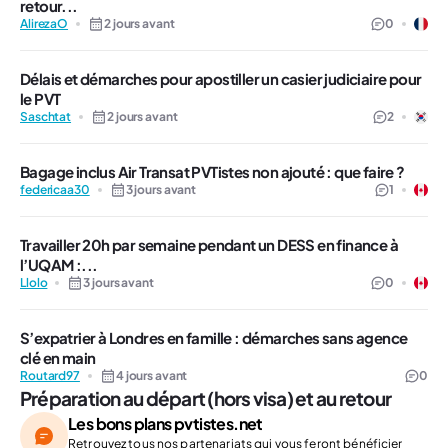
retour...
AlirezaO
2 jours avant
0
Délais et démarches pour apostiller un casier judiciaire pour
le PVT
Saschtat
2 jours avant
2
Bagage inclus Air Transat PVTistes non ajouté : que faire ?
federicaa30
3 jours avant
1
Travailler 20h par semaine pendant un DESS en finance à
l’UQAM :...
Llolo
3 jours avant
0
S’expatrier à Londres en famille : démarches sans agence
clé en main
Routard97
4 jours avant
0
Préparation au départ (hors visa) et au retour
Les bons plans pvtistes.net
Retrouvez tous nos partenariats qui vous feront bénéficier