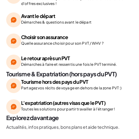
d'offres exclusives !
Avant le départ
Démarches & questions avant le départ
Choisir son assurance
Quelle assurance choisir pour son PVT / WHV ?
Le retour après un PVT
Démarches à faire et ressentis une fois le PVT terminé.
Tourisme & Expatriation (hors pays du PVT)
Tourisme hors des pays du PVT
Partagez vos récits de voyage en dehors de la zone PVT :)
L'expatriation (autres visas que le PVT)
Toutes les solutions pour partir travailler à l'étranger !
Explorez davantage
Actualités, infos pratiques, bons plans et aide technique.