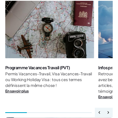
Programme Vacances Travail (PVT)
Infos prat
Permis Vacances-Travail, Visa Vacances-Travail
Retrouvez 
ou Working Holiday Visa : tous ces termes
avez besoi
définissent la même chose !
articles, 
En savoir plus
témoignag
En savoir p