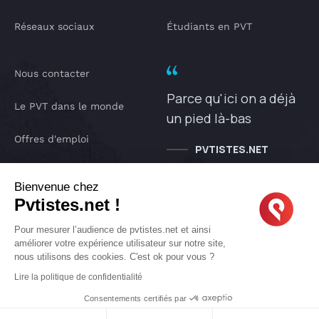
Réseaux sociaux
Étudiants en PVT
Nous contacter
Parce qu'ici on a déjà
Le PVT dans le monde
un pied là-bas
Offres d'emploi
PVTISTES.NET
Notre Podcast
Bienvenue chez
Pvtistes.net !
IA pvtistes
Pour mesurer l’audience de pvtistes.net et ainsi
améliorer votre expérience utilisateur sur notre site,
nous utilisons des cookies. C'est ok pour vous ?
Copyright © 2005-2026 pvtistes.net
Lire la politique de confidentialité
Pvtistes® est une marque déposée. Tous droits réservés.
Consentements certifiés par