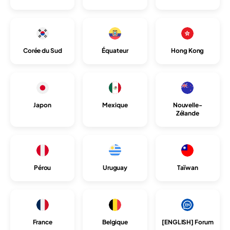
Corée du Sud
Équateur
Hong Kong
Japon
Mexique
Nouvelle-
Zélande
Pérou
Uruguay
Taïwan
France
Belgique
[ENGLISH] Forum