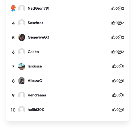
NadGeo1791
0
2
4
Saschtat
0
2
5
GeneviveG3
0
2
6
Cakita
0
2
7
larousse
0
1
8
AlirezaO
0
1
9
Kendraaaa
0
1
10
hel86300
0
1