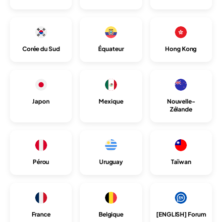
Corée du Sud
Équateur
Hong Kong
Japon
Mexique
Nouvelle-
Zélande
Pérou
Uruguay
Taïwan
France
Belgique
[ENGLISH] Forum