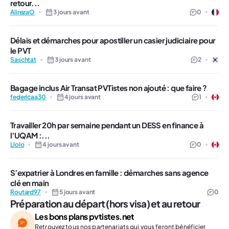
retour...
AlirezaO
3 jours avant
0
Délais et démarches pour apostiller un casier judiciaire pour
le PVT
Saschtat
3 jours avant
2
Bagage inclus Air Transat PVTistes non ajouté : que faire ?
federicaa30
4 jours avant
1
Travailler 20h par semaine pendant un DESS en finance à
l’UQAM :...
Llolo
4 jours avant
0
S’expatrier à Londres en famille : démarches sans agence
clé en main
Routard97
5 jours avant
0
Préparation au départ (hors visa) et au retour
Les bons plans pvtistes.net
Retrouvez tous nos partenariats qui vous feront bénéficier