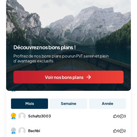
Découvrez nos bons plans !
Profitez de nos bons plans pour un PVT serein et plein
d’avantages exclusifs.
Voir nos bons plans
Classement
Mois
Semaine
Année
Schultz3003
0
3
Bachbi
0
2