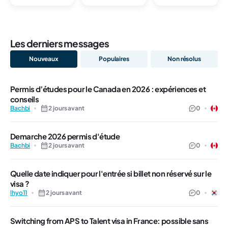
Les derniers messages
Nouveaux
Populaires
Non résolus
Permis d’études pour le Canada en 2026 : expériences et
conseils
Bachbi
2 jours avant
0
Demarche 2026 permis d'étude
Bachbi
2 jours avant
0
Quelle date indiquer pour l'entrée si billet non réservé sur le
visa ?
lhyo11
2 jours avant
0
Switching from APS to Talent visa in France: possible sans