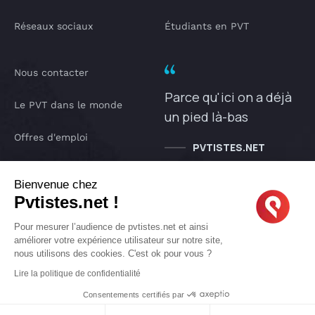
Réseaux sociaux
Étudiants en PVT
Nous contacter
Parce qu'ici on a déjà
Le PVT dans le monde
un pied là-bas
Offres d'emploi
PVTISTES.NET
Notre Podcast
Bienvenue chez
Pvtistes.net !
IA pvtistes
Pour mesurer l’audience de pvtistes.net et ainsi
améliorer votre expérience utilisateur sur notre site,
nous utilisons des cookies. C'est ok pour vous ?
Copyright © 2005-2026 pvtistes.net
Lire la politique de confidentialité
Pvtistes® est une marque déposée. Tous droits réservés.
Consentements certifiés par