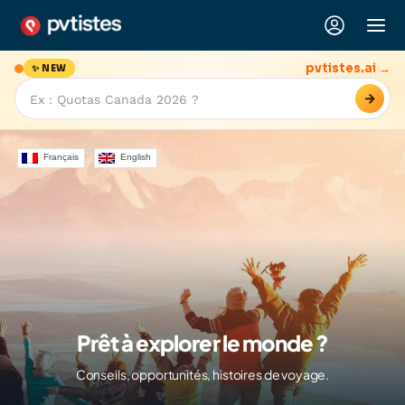
pvtistes.ai →
✨ NEW
→
Français
English
Prêt à explorer le monde ?
Conseils, opportunités, histoires de voyage.