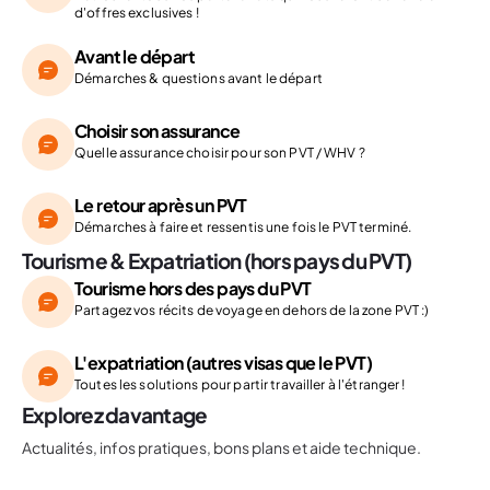
d'offres exclusives !
Avant le départ
Démarches & questions avant le départ
Choisir son assurance
Quelle assurance choisir pour son PVT / WHV ?
Le retour après un PVT
Démarches à faire et ressentis une fois le PVT terminé.
Tourisme & Expatriation (hors pays du PVT)
Tourisme hors des pays du PVT
Partagez vos récits de voyage en dehors de la zone PVT :)
L'expatriation (autres visas que le PVT)
Toutes les solutions pour partir travailler à l'étranger !
Explorez davantage
Actualités, infos pratiques, bons plans et aide technique.