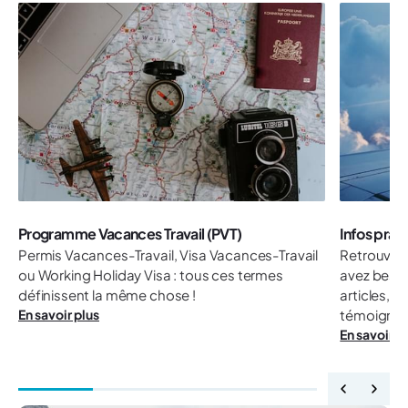
Programme Vacances Travail (PVT)
Infos prat
Permis Vacances-Travail, Visa Vacances-Travail
Retrouvez 
ou Working Holiday Visa : tous ces termes
avez besoi
définissent la même chose !
articles, 
En savoir plus
témoignag
En savoir p