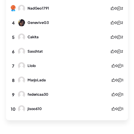
NadGeo1791
0
2
4
GeneviveG3
0
2
5
Cakita
0
2
6
Saschtat
0
2
7
Llolo
0
1
8
MarjoLada
0
1
9
federicaa30
0
1
10
jisoo610
0
1