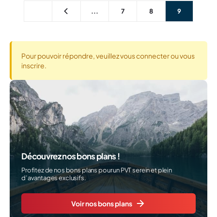
...
7
8
9
Pour pouvoir répondre, veuillez vous connecter ou vous
inscrire.
Découvrez nos bons plans !
Profitez de nos bons plans pour un PVT serein et plein
d’avantages exclusifs.
Voir nos bons plans