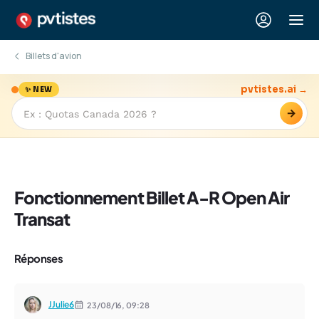
Billets d'avion
pvtistes.ai →
✨ NEW
→
Fonctionnement Billet A-R Open Air
Transat
Réponses
JJulie6
23/08/16,
09:28