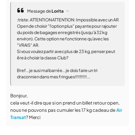
Message de
Lorita
:triste: ATTENTION ATTENTION: Impossible avec un AR
Open de choisir "l'option plus" payante pour rajouter
du poids de bagages enregistrés (jusqu'à 32 kg
environ). Cette option ne fonctionne qu'avec les
"VRAIS" AR.
Si vous voulez partir avec plus de 23 kg, penser peut
êre à choisir la classe Club?
Bref...je susi mal barrée...je dois faire un tri
draconnien dans mes fringues!!!!!!!!!!...
Bonjour,
cela veut-il dire que si on prend un billet retour open,
nous ne pouvons pas cumuler les 17 kg cadeau de
Air
Transat
? Merci