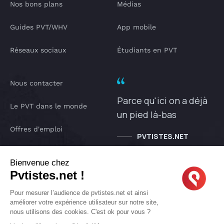
Nos bons plans
Médias
Guides PVT/WHV
App mobile
Réseaux sociaux
Étudiants en PVT
Nous contacter
Parce qu'ici on a déjà
Le PVT dans le monde
un pied là-bas
Offres d'emploi
PVTISTES.NET
Notre Podcast
Bienvenue chez
Pvtistes.net !
IA pvtistes
Pour mesurer l’audience de pvtistes.net et ainsi
améliorer votre expérience utilisateur sur notre site,
nous utilisons des cookies. C'est ok pour vous ?