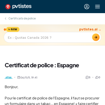
Certificats de police
pvtistes.ai →
✨ NEW
→
Certificat de police : Espagne
.elise.
5
0
06/11/11,
19:41
Bonjour,
Pour le certificat de police de l'Espagne, il faut se procurer
un formulaire dans un tabac... en Espagne! + faire certifier