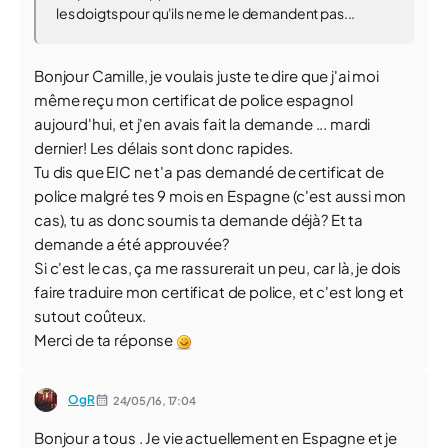
les doigts pour qu'ils ne me le demandent pas...
Bonjour Camille, je voulais juste te dire que j'ai moi
même reçu mon certificat de police espagnol
aujourd'hui, et j'en avais fait la demande ... mardi
dernier! Les délais sont donc rapides.
Tu dis que EIC ne t'a pas demandé de certificat de
police malgré tes 9 mois en Espagne (c'est aussi mon
cas), tu as donc soumis ta demande déjà? Et ta
demande a été approuvée?
Si c'est le cas, ça me rassurerait un peu, car là, je dois
faire traduire mon certificat de police, et c'est long et
sutout coûteux.
Merci de ta réponse
OgR
24/05/16,
17:04
Bonjour a tous . Je vie actuellement en Espagne et je