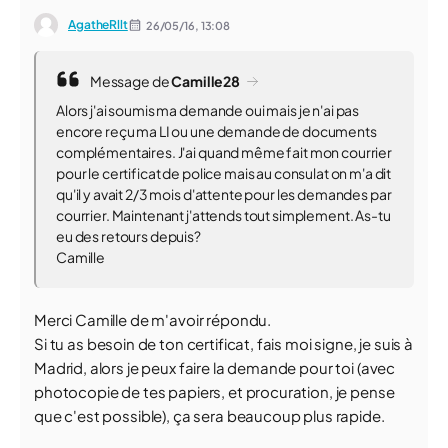
AgatheRllt
26/05/16,
13:08
Message de
Camille28
Alors j'ai soumis ma demande oui mais je n'ai pas
encore reçu ma LI ou une demande de documents
complémentaires. J'ai quand même fait mon courrier
pour le certificat de police mais au consulat on m'a dit
qu'il y avait 2/3 mois d'attente pour les demandes par
courrier. Maintenant j'attends tout simplement. As-tu
eu des retours depuis?
Camille
Merci Camille de m'avoir répondu.
Si tu as besoin de ton certificat, fais moi signe, je suis à
Madrid, alors je peux faire la demande pour toi (avec
photocopie de tes papiers, et procuration, je pense
que c'est possible), ça sera beaucoup plus rapide.