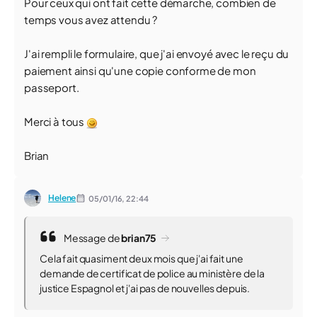
Pour ceux qui ont fait cette démarche, combien de
temps vous avez attendu ?
J'ai rempli le formulaire, que j'ai envoyé avec le reçu du
paiement ainsi qu'une copie conforme de mon
passeport.
Merci à tous
Brian
Helene
05/01/16,
22:44
Message de
brian75
Cela fait quasiment deux mois que j'ai fait une
demande de certificat de police au ministère de la
justice Espagnol et j'ai pas de nouvelles depuis.