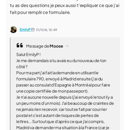
tu as des questions je peux aussi t'expliquer ce que j'ai
fait pour remplir ce formulaire.
EmilyP
17/11/16,
15:49
Message de
Moose
Salut EmilyP !
Je me demandais si tu avais eu du nouveau de ton
côté ?
Pour ma part j'ai fait la demande en utilisant le
formulaire 790, envoyé à Madrid ensuite (j'ai du
passer au consulat d'Espagne à Montréal pour faire
une copie certifiée de mon passeport).
Je n'ai aucune nouvelle depuis (j'ai envoyé le tout il y a
un peu moins d'un mois). J'ai beaucoup de craintes de
ne jamais rien recevoir, car tout se fait par courrier
postal et c'est autant de risques de pertes de
lettres... Surtout que d'après ce que j'ai compris,
Madrid va demander ma situation à la France (car je