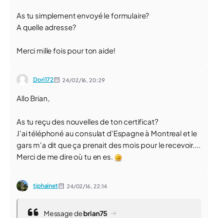
As tu simplement envoyé le formulaire?
A quelle adresse?
Merci mille fois pour ton aide!
Dori172
24/02/16,
20:29
Allo Brian,
As tu reçu des nouvelles de ton certificat?
J'ai téléphoné au consulat d'Espagne à Montreal et le
gars m'a dit que ça prenait des mois pour le recevoir....
Merci de me dire où tu en es.
tiphainet
24/02/16,
22:14
Message de
brian75