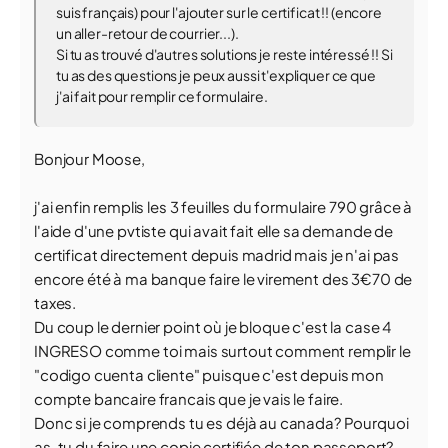
suis français) pour l'ajouter sur le certificat !! (encore
un aller-retour de courrier...).
Si tu as trouvé d'autres solutions je reste intéressé !! Si
tu as des questions je peux aussi t'expliquer ce que
j'ai fait pour remplir ce formulaire.
Bonjour Moose,
j'ai enfin remplis les 3 feuilles du formulaire 790 grâce à
l'aide d'une pvtiste qui avait fait elle sa demande de
certificat directement depuis madrid mais je n'ai pas
encore été à ma banque faire le virement des 3€70 de
taxes.
Du coup le dernier point où je bloque c'est la case 4
INGRESO comme toi mais surtout comment remplir le
"codigo cuenta cliente" puisque c'est depuis mon
compte bancaire francais que je vais le faire.
Donc si je comprends tu es déjà au canada? Pourquoi
as-tu du faire une copie certifiée de ton passeport?