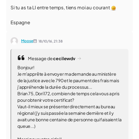
Si tu as ta LI entre temps, tiens moi au courant
Espagne
Moose
18/10/16,
21:38
Message de
cecilewdv
Bonjour!
Je m'apprête à envoyer ma demande au ministère
de la justice avec le 790 et le paument des frais mais
j'appréhende la durée du processus...
Brian 75, Dori172, combien de temps cela vous a pris
pour obtenir votre certificat?
Vaut-il mieux se présenter directement au bureau
régional (j'y suis passée la semaine dernière et il y
avait une bonne centaine de personne qui faisaient la
queue...)