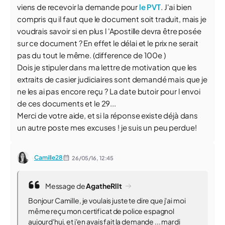
viens de recevoir la demande pour
le PVT
. J'ai bien
compris qu il faut que le document soit traduit, mais je
voudrais savoir si en plus l 'Apostille devra être posée
sur ce document ? En effet le délai et le prix ne serait
pas du tout le même. (difference de 100e )
Dois je stipuler dans ma lettre de motivation que les
extraits de casier judiciaires sont demandé mais que je
ne les ai pas encore reçu ? La date butoir pour l envoi
de ces documents et le 29...
Merci de votre aide, et si la réponse existe déjà dans
un autre poste mes excuses ! je suis un peu perdue!
Camille28
26/05/16,
12:45
Message de
AgatheRllt
Bonjour Camille, je voulais juste te dire que j'ai moi
même reçu mon certificat de police espagnol
aujourd'hui, et j'en avais fait la demande ... mardi