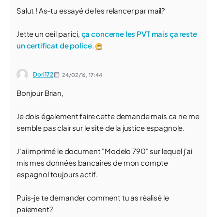
Salut ! As-tu essayé de les relancer par mail?
Jette un oeil par ici,
ça concerne les PVT mais ça reste
un certificat de police
.
Dori172
24/02/16,
17:44
Bonjour Brian,
Je dois également faire cette demande mais ca ne me
semble pas clair sur le site de la justice espagnole.
J'ai imprimé le document "Modelo 790" sur lequel j'ai
mis mes données bancaires de mon compte
espagnol toujours actif.
Puis-je te demander comment tu as réalisé le
paiement?