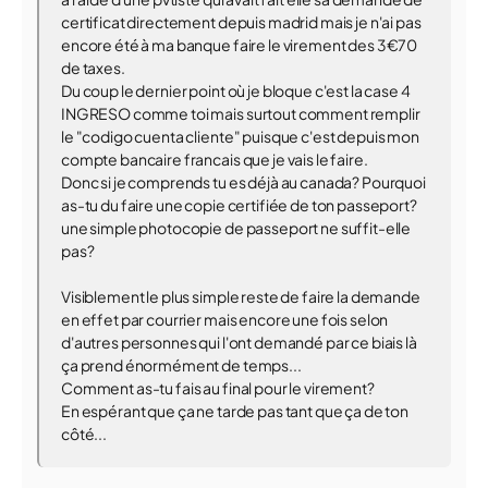
certificat directement depuis madrid mais je n'ai pas
encore été à ma banque faire le virement des 3€70
de taxes.
Du coup le dernier point où je bloque c'est la case 4
INGRESO comme toi mais surtout comment remplir
le "codigo cuenta cliente" puisque c'est depuis mon
compte bancaire francais que je vais le faire.
Donc si je comprends tu es déjà au canada? Pourquoi
as-tu du faire une copie certifiée de ton passeport?
une simple photocopie de passeport ne suffit-elle
pas?
Visiblement le plus simple reste de faire la demande
en effet par courrier mais encore une fois selon
d'autres personnes qui l'ont demandé par ce biais là
ça prend énormément de temps...
Comment as-tu fais au final pour le virement?
En espérant que ça ne tarde pas tant que ça de ton
côté...