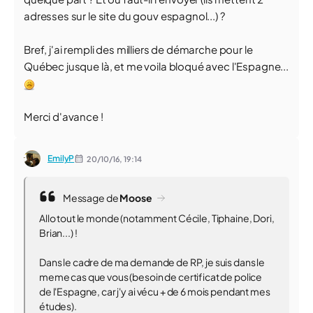
adresses sur le site du gouv espagnol...) ?
Bref, j'ai rempli des milliers de démarche pour le
Québec jusque là, et me voila bloqué avec l'Espagne...
Merci d'avance !
EmilyP
20/10/16,
19:14
Message de
Moose
Allo tout le monde (notamment Cécile, Tiphaine, Dori,
Brian...) !
Dans le cadre de ma demande de RP, je suis dans le
meme cas que vous (besoin de certificat de police
de l'Espagne, car j'y ai vécu + de 6 mois pendant mes
études).