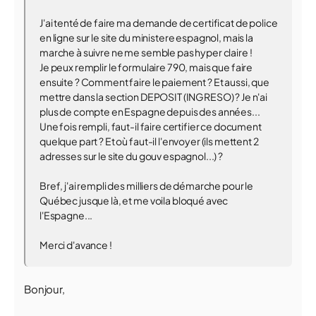
J'ai tenté de faire ma demande de certificat de police
en ligne sur le site du ministere espagnol, mais la
marche à suivre ne me semble pas hyper claire !
Je peux remplir le formulaire 790, mais que faire
ensuite ? Comment faire le paiement ? Et aussi, que
mettre dans la section DEPOSIT (INGRESO) ? Je n'ai
plus de compte en Espagne depuis des années...
Une fois rempli, faut-il faire certifier ce document
quelque part ? Et où faut-il l'envoyer (ils mettent 2
adresses sur le site du gouv espagnol...) ?
Bref, j'ai rempli des milliers de démarche pour le
Québec jusque là, et me voila bloqué avec
l'Espagne...
Merci d'avance !
Bonjour,