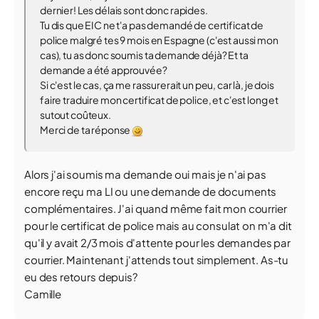
dernier! Les délais sont donc rapides.
Tu dis que EIC ne t'a pas demandé de certificat de
police malgré tes 9 mois en Espagne (c'est aussi mon
cas), tu as donc soumis ta demande déjà? Et ta
demande a été approuvée?
Si c'est le cas, ça me rassurerait un peu, car là, je dois
faire traduire mon certificat de police, et c'est long et
sutout coûteux.
Merci de ta réponse
Alors j'ai soumis ma demande oui mais je n'ai pas
encore reçu ma LI ou une demande de documents
complémentaires. J'ai quand même fait mon courrier
pour le certificat de police mais au consulat on m'a dit
qu'il y avait 2/3 mois d'attente pour les demandes par
courrier. Maintenant j'attends tout simplement. As-tu
eu des retours depuis?
Camille