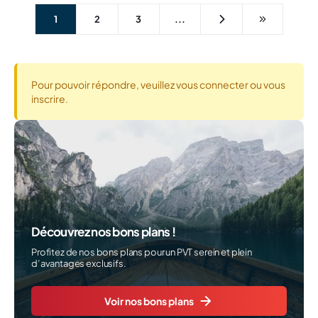
1
2
3
...
Pour pouvoir répondre, veuillez vous connecter ou vous
inscrire.
Découvrez nos bons plans !
Profitez de nos bons plans pour un PVT serein et plein
d’avantages exclusifs.
Voir nos bons plans