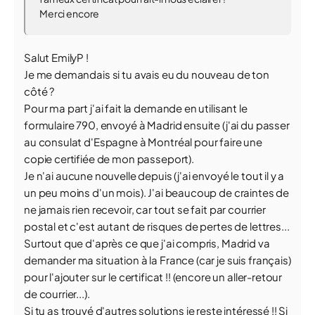
Merci encore
Salut EmilyP !
Je me demandais si tu avais eu du nouveau de ton
côté ?
Pour ma part j'ai fait la demande en utilisant le
formulaire 790, envoyé à Madrid ensuite (j'ai du passer
au consulat d'Espagne à Montréal pour faire une
copie certifiée de mon passeport).
Je n'ai aucune nouvelle depuis (j'ai envoyé le tout il y a
un peu moins d'un mois). J'ai beaucoup de craintes de
ne jamais rien recevoir, car tout se fait par courrier
postal et c'est autant de risques de pertes de lettres...
Surtout que d'après ce que j'ai compris, Madrid va
demander ma situation à la France (car je suis français)
pour l'ajouter sur le certificat !! (encore un aller-retour
de courrier...).
Si tu as trouvé d'autres solutions je reste intéressé !! Si