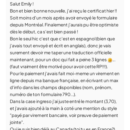
Salut Emily !
Bon et bien bonne nouvelle, j'ai reçu le certificat hier !!
Soit moins d'un mois après avoir envoyé le formulaire
depuis Montréal. Finalement j'aurais pu être optimiste
dès le début, ca s'est bien passé !
Bon le seul hic c'est que c'est en espagnol (bien que
j'avais tout envoyé et écrit en anglais), donc je vais
surement devoir me taper une traduction officielle
maintenant, pour un doc qui fait a peine 3 lignes
...
(faut vraiment être motivé pour avoir cette RP!!!).
Pour le paiement j'avais fait moi-meme un virement en
ligne depuis ma banque française, en écrivant un max
d'info dans les champs disponibles (nom, prénom,
numéro de ton formulaire 790...).
Dans la case ingreso j'ai juste entré le montant (3,70),
et j'avais ajouté à la main à coté une mention du style
"payé par virement bancaire, voir preuve de paiement
jointe".
Oui je suis bien déjà au Canada (toi tu es en France?),