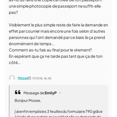
une simple photocopie de passeport ne suffit-elle
pas?
Visiblement le plus simple reste de faire la demande en
effet par courrier mais encore une fois selon d'autres
personnes qui l'ont demandé par ce biais là ça prend
énormément de temps...
Comment as-tu fais au final pour le virement?
En espérant que ça ne tarde pas tant que ça de ton
côté...
Moose
17/11/16,
16:42
Message de
EmilyP
Bonjour Moose,
j'ai enfin remplis les 3 feuilles du formulaire 790 grâce
à l'aide d'une pvtiste qui avait fait elle sa demande de