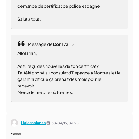
demande de certificat de police espagne
Salut à tous,
Message de
Dori172
Allo Brian,
As tu reçu des nouvelles de ton certificat?
J'ai téléphoné au consulat d'Espagne à Montreal et le
gars m'a dit que ça prenait des mois pour le
recevoir....
Merci de me dire où tu en es.
Hojaenblanco
30/04/16,
06:23
*****