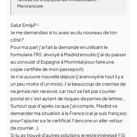
Merci encore
Salut EmilyP !
Je me demandais si tu avais eu du nouveau de ton
côté ?
Pour ma part j'ai fait la demande en utilisant le
formulaire 790, envoyé à Madrid ensuite (j'ai du passer
au consulat d'Espagne à Montréal pour faire une
copie certifiée de mon passeport).
Je n'ai aucune nouvelle depuis (j'ai envoyé le tout il y a
un peu moins d'un mois). J'ai beaucoup de craintes de
ne jamais rien recevoir, car tout se fait par courrier
postal et c'est autant de risques de pertes de lettres...
Surtout que d'après ce que j'ai compris, Madrid va
demander ma situation à la France (car je suis français)
pour l'ajouter sur le certificat !! (encore un aller-retour
de courrier...).
Si tu as trouvé d'autres solutions je reste intéressé !! Si