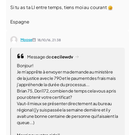
Si tu as ta LI entre temps, tiens moi au courant
Espagne
Moose
18/10/16,
21:38
Message de
cecilewdv
Bonjour!
Je m'apprête à envoyer ma demande au ministère
de la justice avec le 790 et le paument des frais mais
j'appréhende la durée du processus...
Brian 75, Dori172, combien de temps cela vous a pris
pour obtenir votre certificat?
Vaut-il mieux se présenter directement au bureau
régional (j'y suis passée la semaine dernière et il y
avait une bonne centaine de personne qui faisaient la
queue...)