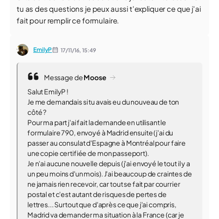
tu as des questions je peux aussi t'expliquer ce que j'ai
fait pour remplir ce formulaire.
EmilyP
17/11/16,
15:49
Message de
Moose
Salut EmilyP !
Je me demandais si tu avais eu du nouveau de ton
côté ?
Pour ma part j'ai fait la demande en utilisant le
formulaire 790, envoyé à Madrid ensuite (j'ai du
passer au consulat d'Espagne à Montréal pour faire
une copie certifiée de mon passeport).
Je n'ai aucune nouvelle depuis (j'ai envoyé le tout il y a
un peu moins d'un mois). J'ai beaucoup de craintes de
ne jamais rien recevoir, car tout se fait par courrier
postal et c'est autant de risques de pertes de
lettres... Surtout que d'après ce que j'ai compris,
Madrid va demander ma situation à la France (car je