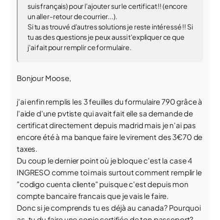
suis français) pour l'ajouter sur le certificat !! (encore
un aller-retour de courrier...).
Si tu as trouvé d'autres solutions je reste intéressé !! Si
tu as des questions je peux aussi t'expliquer ce que
j'ai fait pour remplir ce formulaire.
Bonjour Moose,
j'ai enfin remplis les 3 feuilles du formulaire 790 grâce à
l'aide d'une pvtiste qui avait fait elle sa demande de
certificat directement depuis madrid mais je n'ai pas
encore été à ma banque faire le virement des 3€70 de
taxes.
Du coup le dernier point où je bloque c'est la case 4
INGRESO comme toi mais surtout comment remplir le
"codigo cuenta cliente" puisque c'est depuis mon
compte bancaire francais que je vais le faire.
Donc si je comprends tu es déjà au canada? Pourquoi
as-tu du faire une copie certifiée de ton passeport?