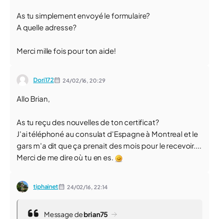
As tu simplement envoyé le formulaire?
A quelle adresse?
Merci mille fois pour ton aide!
Dori172
24/02/16,
20:29
Allo Brian,
As tu reçu des nouvelles de ton certificat?
J'ai téléphoné au consulat d'Espagne à Montreal et le
gars m'a dit que ça prenait des mois pour le recevoir....
Merci de me dire où tu en es.
tiphainet
24/02/16,
22:14
Message de
brian75