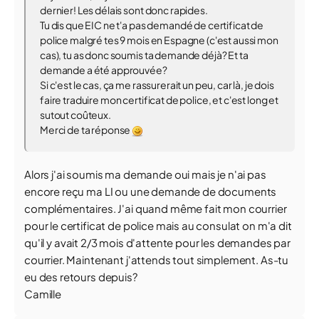
dernier! Les délais sont donc rapides.
Tu dis que EIC ne t'a pas demandé de certificat de
police malgré tes 9 mois en Espagne (c'est aussi mon
cas), tu as donc soumis ta demande déjà? Et ta
demande a été approuvée?
Si c'est le cas, ça me rassurerait un peu, car là, je dois
faire traduire mon certificat de police, et c'est long et
sutout coûteux.
Merci de ta réponse
Alors j'ai soumis ma demande oui mais je n'ai pas
encore reçu ma LI ou une demande de documents
complémentaires. J'ai quand même fait mon courrier
pour le certificat de police mais au consulat on m'a dit
qu'il y avait 2/3 mois d'attente pour les demandes par
courrier. Maintenant j'attends tout simplement. As-tu
eu des retours depuis?
Camille