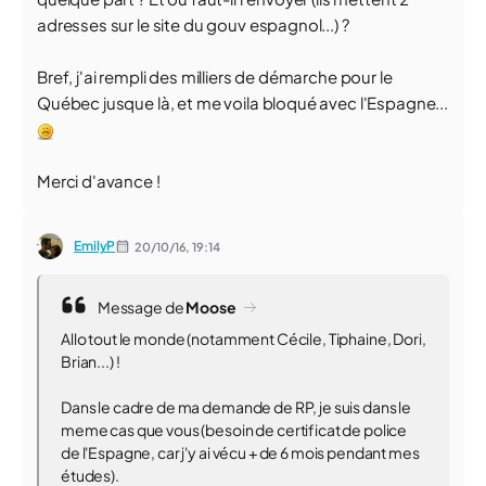
adresses sur le site du gouv espagnol...) ?
Bref, j'ai rempli des milliers de démarche pour le
Québec jusque là, et me voila bloqué avec l'Espagne...
Merci d'avance !
EmilyP
20/10/16,
19:14
Message de
Moose
Allo tout le monde (notamment Cécile, Tiphaine, Dori,
Brian...) !
Dans le cadre de ma demande de RP, je suis dans le
meme cas que vous (besoin de certificat de police
de l'Espagne, car j'y ai vécu + de 6 mois pendant mes
études).