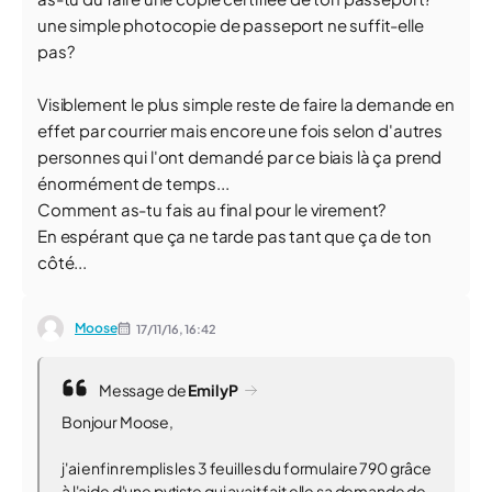
une simple photocopie de passeport ne suffit-elle
pas?
Visiblement le plus simple reste de faire la demande en
effet par courrier mais encore une fois selon d'autres
personnes qui l'ont demandé par ce biais là ça prend
énormément de temps...
Comment as-tu fais au final pour le virement?
En espérant que ça ne tarde pas tant que ça de ton
côté...
Moose
17/11/16,
16:42
Message de
EmilyP
Bonjour Moose,
j'ai enfin remplis les 3 feuilles du formulaire 790 grâce
à l'aide d'une pvtiste qui avait fait elle sa demande de