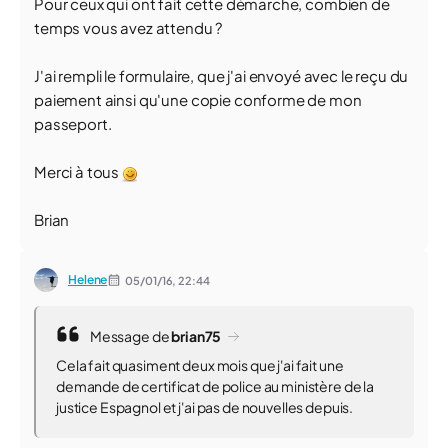
Pour ceux qui ont fait cette démarche, combien de
temps vous avez attendu ?
J'ai rempli le formulaire, que j'ai envoyé avec le reçu du
paiement ainsi qu'une copie conforme de mon
passeport.
Merci à tous
Brian
Helene
05/01/16,
22:44
Message de
brian75
Cela fait quasiment deux mois que j'ai fait une
demande de certificat de police au ministère de la
justice Espagnol et j'ai pas de nouvelles depuis.