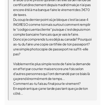
certificat directement depuis madrid mais je n'ai pas
encore été à ma banque faire le virement des 3€70
de taxes.
Du coup le dernier point où je bloque c'est la case 4
INGRESO comme toi mais surtout comment remplir
le "codigo cuenta cliente" puisque c'est depuis mon
compte bancaire francais que je vais le faire.
Donc si je comprends tu es déjà au canada? Pourquoi
as-tu du faire une copie certifiée de ton passeport?
une simple photocopie de passeport ne suffit-elle
pas?
Visiblement le plus simple reste de faire la demande
en effet par courrier mais encore une fois selon
d'autres personnes qui l'ont demandé par ce biais là
ça prend énormément de temps...
Comment as-tu fais au final pour le virement?
En espérant que ça ne tarde pas tant que ça de ton
côté...