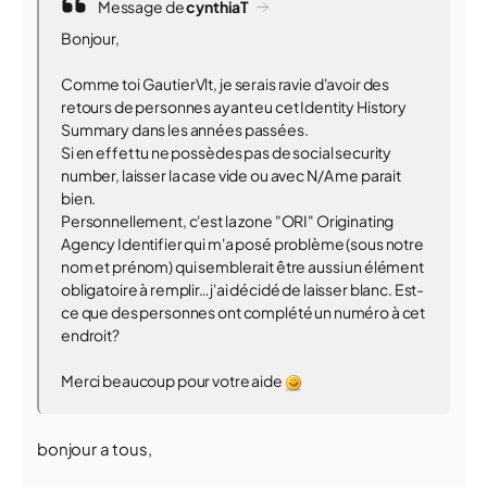
Message de
cynthiaT
Bonjour,
Comme toi GautierVlt, je serais ravie d'avoir des
retours de personnes ayant eu cet Identity History
Summary dans les années passées.
Si en effet tu ne possèdes pas de social security
number, laisser la case vide ou avec N/A me parait
bien.
Personnellement, c'est la zone "ORI" Originating
Agency Identifier qui m'a posé problème (sous notre
nom et prénom) qui semblerait être aussi un élément
obligatoire à remplir…j'ai décidé de laisser blanc. Est-
ce que des personnes ont complété un numéro à cet
endroit?
Merci beaucoup pour votre aide
bonjour a tous,