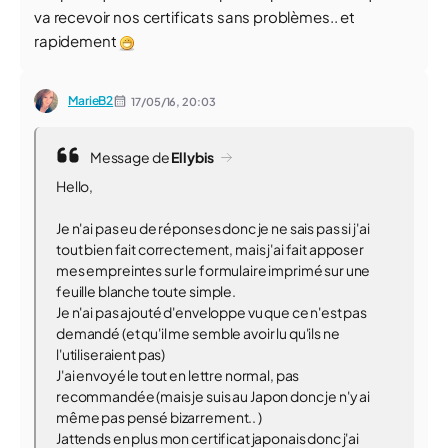
va recevoir nos certificats sans problèmes.. et
rapidement
MarieB2
17/05/16,
20:03
Message de
Ellybis
Hello,
Je n'ai pas eu de réponses donc je ne sais pas si j'ai
tout bien fait correctement, mais j'ai fait apposer
mes empreintes sur le formulaire imprimé sur une
feuille blanche toute simple.
Je n'ai pas ajouté d'enveloppe vu que ce n'est pas
demandé (et qu'il me semble avoir lu qu'ils ne
l'utiliseraient pas)
J'ai envoyé le tout en lettre normal, pas
recommandée (mais je suis au Japon donc je n'y ai
même pas pensé bizarrement.. )
Jattends en plus mon certificat japonais donc j'ai