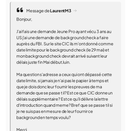
Message de
LaurentM3
Bonjour,
J'ai fais une demande Jeune Pro ayant vécu 3 ans au
US j'ai une demande de background check a faire
auprès du FBI. Sur le site CIC ils m'ont donné comme
date limite pour le background check (le 29 mai) et
mon background check devrait arrivé suivant leur
délais juste fin Mai début Juin.
Ma question s'adresse a ceux qui ont dépassé cette
date limite, si jamais je n'ai pas le papier à temps et
que je dois donc leur fournir les preuves de ma
demande que se passe t il? Est ce que CIC donne un
délais supplémentaire? Est ce qu'il délivre la lettre
d'introduction quand meme? Bref que se passe t il si
je ne suis pas en mesure de leur fournir ce
background en temps voulu?
Merci