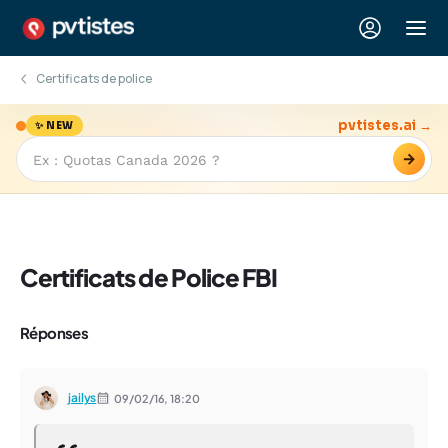
Certificats de police
pvtistes.ai →
✨ NEW
→
Certificats de Police FBI
Réponses
jailys
09/02/16,
18:20