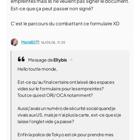
empreintes mais ils ne veulent pas signer le document.
Est-ce que ça peut passer non signé?
C'est le parcours du combattant ce formulaire XD
MarieB2
16/05/16,
11:35
Message de
Ellybis
Hello tout le monde,
Est-ce qu'au final certains ont laissé des espaces
vides sur le formulaire pour les empreintes?
Tout ce qui est ORI/ OCA notamment?
Aussi j'avais un numéro de sécurité social quand je
vivais aux US, mais je n'ai plus la carte, est-ce que si je
laisse l'onglet vide ça passe?
Enfin la police de Tokyo est ok pour prendre mes