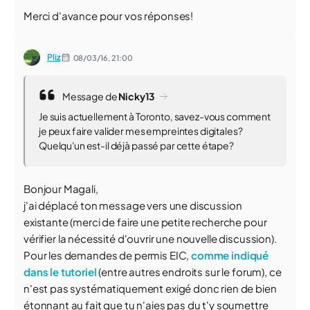
Merci d'avance pour vos réponses!
Pliz
08/03/16,
21:00
Message de
Nicky13
Je suis actuellement à Toronto, savez-vous comment
je peux faire valider mes empreintes digitales?
Quelqu'un est-il déjà passé par cette étape?
Bonjour Magali,
j'ai déplacé ton message vers une discussion
existante (merci de faire une petite recherche pour
vérifier la nécessité d'ouvrir une nouvelle discussion).
Pour les demandes de permis EIC,
comme indiqué
dans le tutoriel
(entre autres endroits sur le forum), ce
n'est pas systématiquement exigé donc rien de bien
étonnant au fait que tu n'aies pas du t'y soumettre