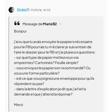
Ellybis
17/05/16,
16:52
Message de
MarieB2
Bonjour
j'ai vu que tu avais envoyée les papiers nécessaire
pour le FBI pourrais tu m'éclairer je suis entrain de
faire le dossier pour le FBI et j'ai plusieurs questions:
- sur quel type de papier mettez vous vos
empreintes? Cartonnée? Feuille simple?
- vous envoyez les papiers en recommandé? Ou
sous une forme particulière?
- est ce que vous joignez une enveloppe pour qu'ils
répondent ou pas?
- dans la lettre d'explication je dit que j'ai fait la
demande et que j'attend la réponse?
Merci