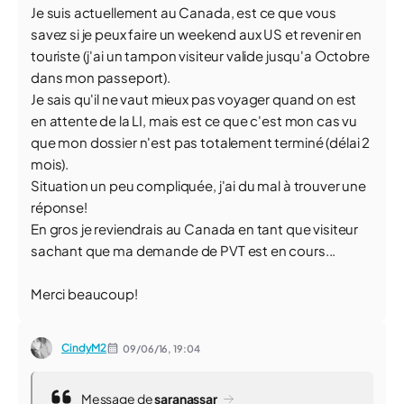
Je suis actuellement au Canada, est ce que vous
savez si je peux faire un weekend aux US et revenir en
touriste (j'ai un tampon visiteur valide jusqu'a Octobre
dans mon passeport).
Je sais qu'il ne vaut mieux pas voyager quand on est
en attente de la LI, mais est ce que c'est mon cas vu
que mon dossier n'est pas totalement terminé (délai 2
mois).
Situation un peu compliquée, j'ai du mal à trouver une
réponse!
En gros je reviendrais au Canada en tant que visiteur
sachant que ma demande de PVT est en cours...
Merci beaucoup!
CindyM2
09/06/16,
19:04
Message de
saranassar