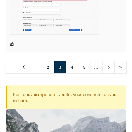
1
1
2
3
4
5
...
Pour pouvoir répondre, veuillez vous connecter ou vous
inscrire.