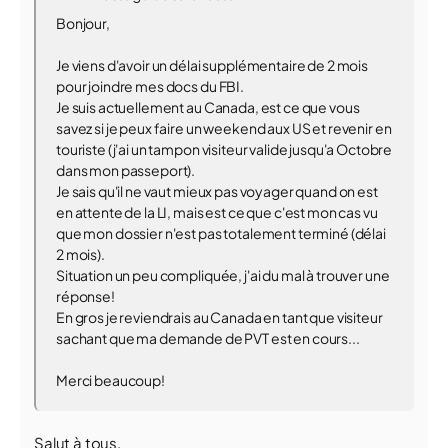
Bonjour,
Je viens d'avoir un délai supplémentaire de 2 mois
pour joindre mes docs du FBI.
Je suis actuellement au Canada, est ce que vous
savez si je peux faire un weekend aux US et revenir en
touriste (j'ai un tampon visiteur valide jusqu'a Octobre
dans mon passeport).
Je sais qu'il ne vaut mieux pas voyager quand on est
en attente de la LI, mais est ce que c'est mon cas vu
que mon dossier n'est pas totalement terminé (délai
2 mois).
Situation un peu compliquée, j'ai du mal à trouver une
réponse!
En gros je reviendrais au Canada en tant que visiteur
sachant que ma demande de PVT est en cours...
Merci beaucoup!
Salut à tous,