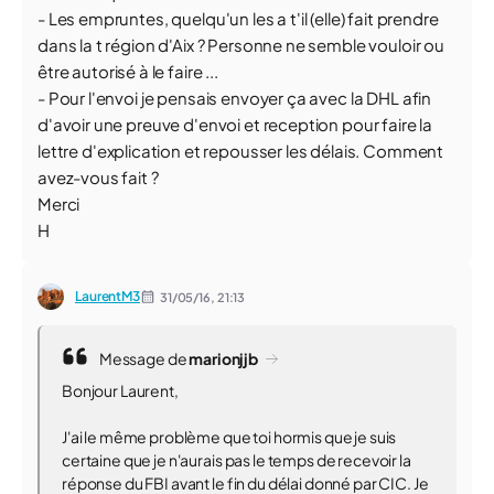
- Les empruntes, quelqu'un les a t'il (elle) fait prendre
dans la t région d'Aix ? Personne ne semble vouloir ou
être autorisé à le faire ...
- Pour l'envoi je pensais envoyer ça avec la DHL afin
d'avoir une preuve d'envoi et reception pour faire la
lettre d'explication et repousser les délais. Comment
avez-vous fait ?
Merci
H
LaurentM3
31/05/16,
21:13
Message de
marionjjb
Bonjour Laurent,
J'ai le même problème que toi hormis que je suis
certaine que je n'aurais pas le temps de recevoir la
réponse du FBI avant le fin du délai donné par CIC. Je