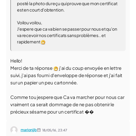
posté la photo du reçu qui prouve que mon certificat
est en court d'obtention.
Voilou voilou,
J'espere que ca va bien se passer pour nous et qu'on
va recevoir nos certificats sans problèmes.. et
rapidement
Hello!
Merci de ta réponse
j'ai du coup envoyée en lettre
suivi, j'ai pas fourni d'enveloppe de réponse et j'ai fait
sur un papier un peu cartonnée.
Comme tou jespere que Ca va marcher pour nous car
vraiment ca serait dommage de ne pas obtenir le
précieux sésame pour un certificat ��
marionjjb
18/05/16,
23:47