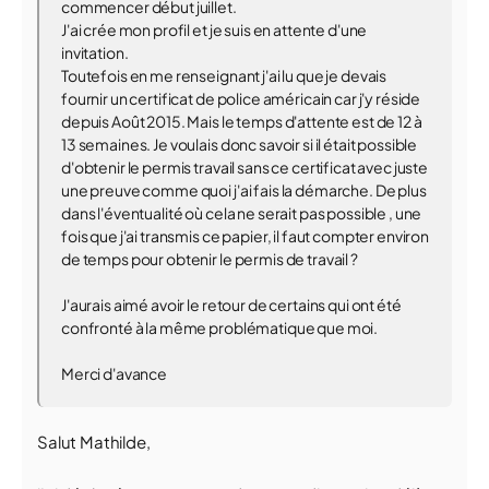
commencer début juillet.
J'ai crée mon profil et je suis en attente d'une
invitation.
Toutefois en me renseignant j'ai lu que je devais
fournir un certificat de police américain car j'y réside
depuis Août 2015. Mais le temps d'attente est de 12 à
13 semaines. Je voulais donc savoir si il était possible
d'obtenir le permis travail sans ce certificat avec juste
une preuve comme quoi j'ai fais la démarche. De plus
dans l'éventualité où cela ne serait pas possible , une
fois que j'ai transmis ce papier, il faut compter environ
de temps pour obtenir le permis de travail ?
J'aurais aimé avoir le retour de certains qui ont été
confronté à la même problématique que moi.
Merci d'avance
Salut Mathilde,