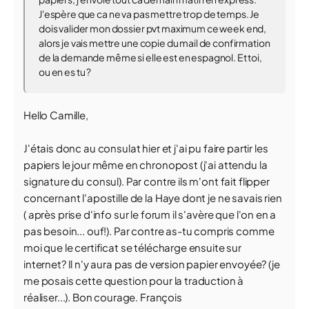
J'espère que ca ne va pas mettre trop de temps. Je
dois valider mon dossier pvt maximum ce week end,
alors je vais mettre une copie du mail de confirmation
de la demande même si elle est en espagnol. Et toi,
ou en es tu ?
Hello Camille,
J'étais donc au consulat hier et j'ai pu faire partir les
papiers le jour même en chronopost (j'ai attendu la
signature du consul). Par contre ils m'ont fait flipper
concernant l'apostille de la Haye dont je ne savais rien
( après prise d'info sur le forum il s'avère que l'on en a
pas besoin... ouf!). Par contre as-tu compris comme
moi que le certificat se télécharge ensuite sur
internet? Il n'y aura pas de version papier envoyée? (je
me posais cette question pour la traduction à
réaliser...). Bon courage. François