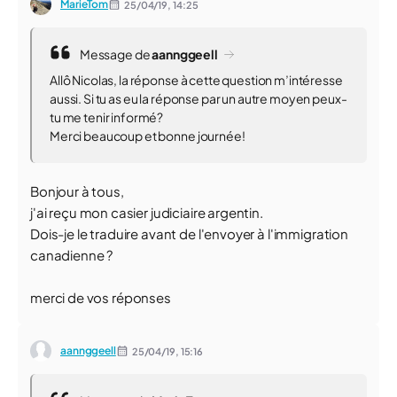
MarieTom
25/04/19,
14:25
Message de
aannggeell
Allô Nicolas, la réponse à cette question m’intéresse
aussi. Si tu as eu la réponse par un autre moyen peux-
tu me tenir informé?
Merci beaucoup et bonne journée!
Bonjour à tous,
j'ai reçu mon casier judiciaire argentin.
Dois-je le traduire avant de l'envoyer à l'immigration
canadienne ?
merci de vos réponses
aannggeell
25/04/19,
15:16