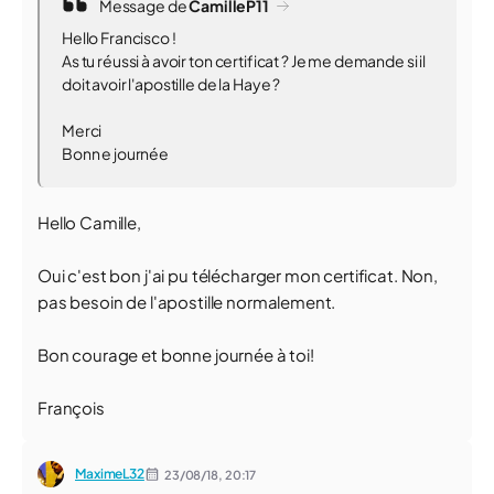
Message de
CamilleP11
Hello Francisco !
As tu réussi à avoir ton certificat ? Je me demande si il
doit avoir l'apostille de la Haye ?
Merci
Bonn e journée
Hello Camille,
Oui c'est bon j'ai pu télécharger mon certificat. Non,
pas besoin de l'apostille normalement.
Bon courage et bonne journée à toi!
François
MaximeL32
23/08/18,
20:17