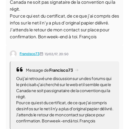
Canada ne soit pas signataire de la convention qui la
régit.
Pour ce qui est du certificat, de ce que j'ai compris des
infos sur le net il n'y a plus d'original papier délivré.
J'attends le retour de mon contact sur place pour
confirmation. Bon week-end à toi. François
Francisco73
13/02/17,
20:50
Message de
Francisco73
Oui j'ai retrouvé une discussion sur un des forums qui
le précisait+j'ai cherché sur le web et il semble que le
Canada ne soit pas signataire de la convention qui la
régit.
Pour ce qui est du certificat, de ce que j'ai compris
des infos sur le net il n'y a plus d'original papier délivré.
J'attends le retour de mon contact sur place pour
confirmation. Bon week-end à toi. François