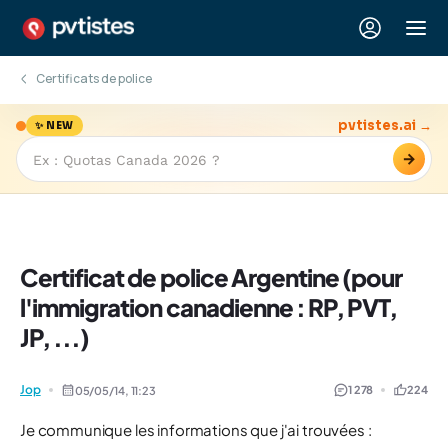
Certificats de police
pvtistes.ai →
✨ NEW
→
Certificat de police Argentine (pour
l'immigration canadienne : RP, PVT,
JP, ...)
Jop
1 278
224
05/05/14,
11:23
Je communique les informations que j'ai trouvées :