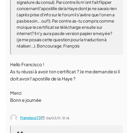
signature du consul). Par contre ils m'ont fait flipper
concernant l'apostille de la Haye dont je ne savais rien
( après prise d'info sur le forum il s'avère que l'on en a
pas besoin... ouf!). Par contre as-tu compris comme
moi que le certificat se télécharge ensuite sur
internet? Il n'y aura pas de version papier envoyée?
(je me posais cette question pour la traduction à
réaliser...). Bon courage. François
Hello Francisco !
As tu réussi à avoir ton certificat ? Je me demande si il
doit avoir l'apostille de la Haye ?
Merci
Bonn e journée
Francisco73
06/03/17,
13:16