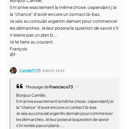
Bonjour Camille,
Il m'arrive exactement la même chose, cependant j'ai
la "chance" d'avoir encore un contact là-bas.
Je vais au consulat argentin demain pour commencer
les démarches. Je leur poserai la question de savoir s'il
n'existe pas un plan b....
Je te tiens au courant.
François
1
CamilleP11
31/01/17,
23:23
Message de
Francisco73
Bonjour Camille,
Il m'arrive exactement la même chose, cependant j'ai
la "chance" d'avoir encore un contact là-bas.
Je vais au consulat argentin demain pour commencer
les démarches. Je leur poserai la question de savoir
s'il n'existe pas un plan b....