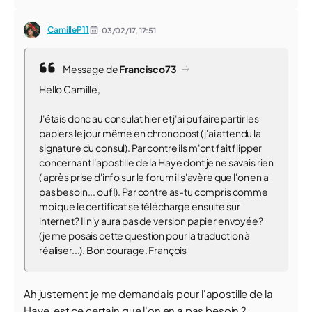
CamilleP11
03/02/17,
17:51
Message de
Francisco73
Hello Camille,
J'étais donc au consulat hier et j'ai pu faire partir les
papiers le jour même en chronopost (j'ai attendu la
signature du consul). Par contre ils m'ont fait flipper
concernant l'apostille de la Haye dont je ne savais rien
( après prise d'info sur le forum il s'avère que l'on en a
pas besoin... ouf!). Par contre as-tu compris comme
moi que le certificat se télécharge ensuite sur
internet? Il n'y aura pas de version papier envoyée?
(je me posais cette question pour la traduction à
réaliser...). Bon courage. François
Ah justement je me demandais pour l'apostille de la
Haye, est ce certain que l'on en a pas besoin ?