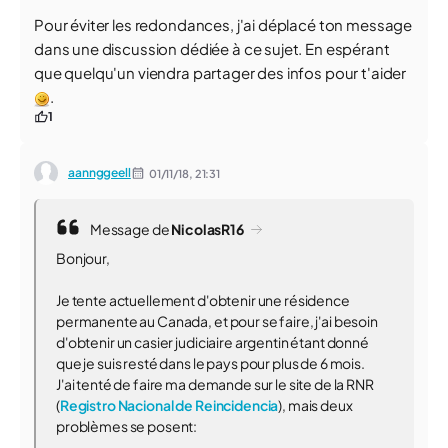
Pour éviter les redondances, j'ai déplacé ton message
dans une discussion dédiée à ce sujet. En espérant
que quelqu'un viendra partager des infos pour t'aider
.
1
aannggeell
01/11/18,
21:31
Message de
NicolasR16
Bonjour,
Je tente actuellement d'obtenir une résidence
permanente au Canada, et pour se faire, j'ai besoin
d'obtenir un casier judiciaire argentin étant donné
que je suis resté dans le pays pour plus de 6 mois.
J'ai tenté de faire ma demande sur le site de la RNR
(
Registro Nacional de Reincidencia
), mais deux
problèmes se posent: