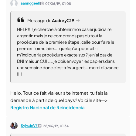
aannggeell
07/06/19,
01:08
Message de
AudreyC19
HELP !!!! je cherche à obtenir mon casier judiciaire
argentin mais je ne comprends pas du tout la
procédure de la première étape, celle pour faire le
premier formulaire.... quelqu'un pourrait-il
m'indiquer la procédure exacte svp ? je n'ai pas de
DNI mais un CUIL... je dois envoyer les papiers dans
une semaine donc c'est très urgent... merci d'avance
!!!!
Hello, Tout ce fait via leur site internet, tu fais la
demande à partir de quel pays? Voici le site-->
Registro Nacional de Reincidencia
SylvainV7
28/06/19,
01:34