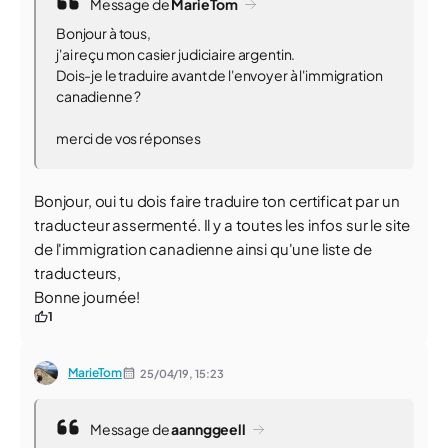
Message de
MarieTom
Bonjour à tous,
j'ai reçu mon casier judiciaire argentin.
Dois-je le traduire avant de l'envoyer à l'immigration
canadienne ?
merci de vos réponses
Bonjour, oui tu dois faire traduire ton certificat par un
traducteur assermenté. Il y a toutes les infos sur le site
de l'immigration canadienne ainsi qu'une liste de
traducteurs,
Bonne journée!
1
MarieTom
25/04/19,
15:23
Message de
aannggeell