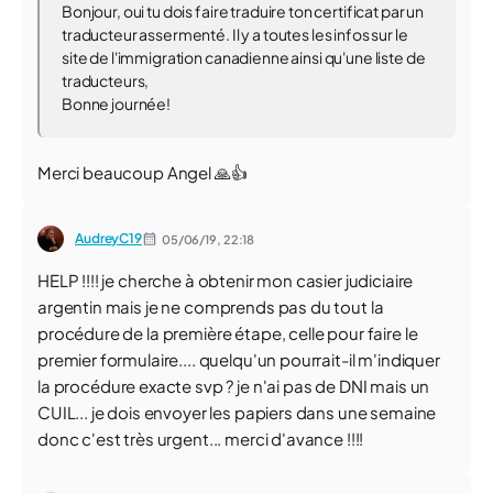
Bonjour, oui tu dois faire traduire ton certificat par un
traducteur assermenté. Il y a toutes les infos sur le
site de l'immigration canadienne ainsi qu'une liste de
traducteurs,
Bonne journée!
Merci beaucoup Angel ️🙏👍
AudreyC19
05/06/19,
22:18
HELP !!!! je cherche à obtenir mon casier judiciaire
argentin mais je ne comprends pas du tout la
procédure de la première étape, celle pour faire le
premier formulaire.... quelqu'un pourrait-il m'indiquer
la procédure exacte svp ? je n'ai pas de DNI mais un
CUIL... je dois envoyer les papiers dans une semaine
donc c'est très urgent... merci d'avance !!!!