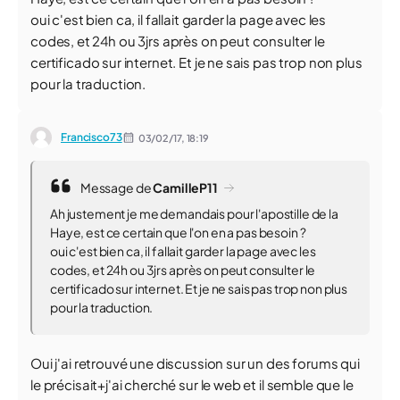
oui c'est bien ca, il fallait garder la page avec les
codes, et 24h ou 3jrs après on peut consulter le
certificado sur internet. Et je ne sais pas trop non plus
pour la traduction.
Francisco73
03/02/17,
18:19
Message de
CamilleP11
Ah justement je me demandais pour l'apostille de la
Haye, est ce certain que l'on en a pas besoin ?
oui c'est bien ca, il fallait garder la page avec les
codes, et 24h ou 3jrs après on peut consulter le
certificado sur internet. Et je ne sais pas trop non plus
pour la traduction.
Oui j'ai retrouvé une discussion sur un des forums qui
le précisait+j'ai cherché sur le web et il semble que le