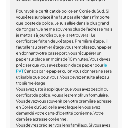
Pour avoir le certificat de police en Corée du Sud. Si
vous êtes sur place il ne faut pas aller dans n'importe
quel poste de police. Je suis allée dans le plus grand
de Yongsan. Je ne me souviens plus de l'adresse mais
je mettrais à jour dès que je la retrouverai. Le
certificat se fait en deux étapes. Première étape, il
faut aller au premier étage vous remplissez un papier
en donnant votre passeport, vous récupérer un
papier sur place en moins de 10 minutes. Vous devez
préciser que vous avez besoin de ce papier pour
le
PVT
Canada car le papier qu'on vous donnera ne sera
utilisable que pour vous. Vous devez ensuite allez au
troisième étage.
Vous avez juste à expliquer que vous avez besoin du
certificat de police, vous allez remplir un formulaire.
Vous devez vous souvenir de votre première adresse
en Corée du Sud, celle avec laquelle vous avez
demandé votre carte d'identité coréenne. Votre
dernière adresse coréenne.
Vous devrez préciser vos liens familiaux. Si vous avez