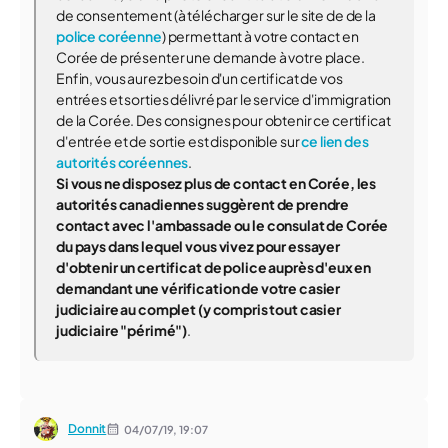
de consentement (à télécharger sur le site de de la
police coréenne
) permettant à votre contact en
Corée de présenter une demande à votre place.
Enfin, vous aurez besoin d'un certificat de vos
entrées et sorties délivré par le service d'immigration
de la Corée. Des consignes pour obtenir ce certificat
d'entrée et de sortie est disponible sur
ce lien des
autorités coréennes
.
Si vous ne disposez plus de contact en Corée, les
autorités canadiennes suggèrent de prendre
contact avec l'ambassade ou le consulat de Corée
du pays dans lequel vous vivez pour essayer
d'obtenir un certificat de police auprès d'eux en
demandant une vérification de votre casier
judiciaire au complet (y compris tout casier
judiciaire "périmé")
.
Donnit
04/07/19,
19:07