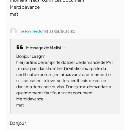
Merci davance
mat
josephineadgn
25/05/19,
20:52
Message de
Melbi
Bonjour Leagnr,
hier j’ai finis de remplir le dossier de demande de PVT
, mais à part dans la lettre d’invitation où il parle du
certificat de police , je n’ai pas vue à quel moment je
suis sensé leur televerser les certificats de police
dans ma demande du visa. Donc je me demandais à
quel moment il faut fournir ces document.
Merci davance
mat
Bonjour,