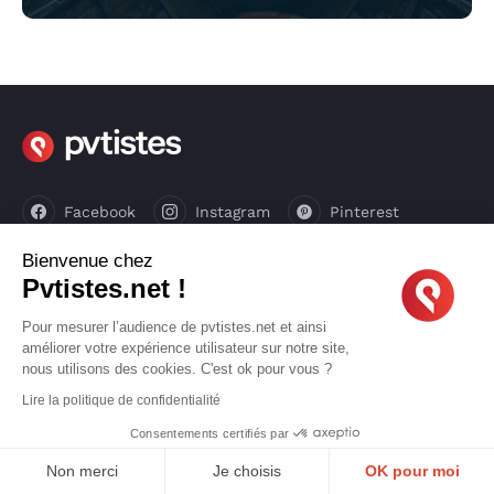
Facebook
Instagram
Pinterest
Bienvenue chez
Linkedin
Youtube
X
TikTok
Pvtistes.net !
Pour mesurer l’audience de pvtistes.net et ainsi
LIENS UTILES
améliorer votre expérience utilisateur sur notre site,
nous utilisons des cookies. C'est ok pour vous ?
Lire la politique de confidentialité
CGU
Confidentialité
Consentements certifiés par
Mode d'emploi
Qui sommes-nous ?
Non merci
Je choisis
OK pour moi