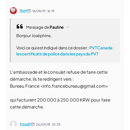
RoH
16/08/19,
16:19
Message de
Pauline
Bonjour Joséphine,
Voici ce qui est indiqué dans ce dossier :
PVT Canada :
les certificats de police dans les pays du PVT
L'ambassade et le consulat refuse de faire cette
démarche, ils te redirigent vers :
Bureau France <
info.francebureau@gmail.com
>
qui facturent 200 000 à 250 000 KRW pour faire
cette démarche
froozif
26/09/19,
10:35