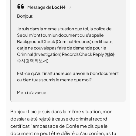
Message de
LocH4
Bonjour,
Je suis dans la meme situation que toi, la police de
Seoul m'ont fourni un document qui s'appelle
Background Check (Criminal Records) certificate,
car je ne pouvais pas faire de demande pour le
Criminal (Investigation) Records Check Reply (범죄·
수사경력 회보서)
Est-ce qu'au final tu as reussi a avoir le bon document
ou bien tu as soumis le meme que moi?
Merci d'avance.
Bonjour Loïc je suis dans la même situation, mon
dossier a été rejeté à cause du criminal record
certificat l'ambassade de Corée me dis que le
document ne peut être délivré qu'au coréen, as tu