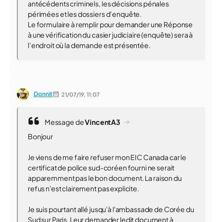
antécédents criminels, les décisions pénales
périmées et les dossiers d’enquête.
Le formulaire à remplir pour demander une Réponse
à une vérification du casier judiciaire (enquête) sera à
l’endroit où la demande est présentée.
Donnit
21/07/19,
11:07
Message de
VincentA3
Bonjour
Je viens de me faire refuser mon EIC Canada car le
certificat de police sud-coréen fourni ne serait
apparemment pas le bon document. La raison du
refus n'est clairement pas explicite.
Je suis pourtant allé jusqu'à l'ambassade de Corée du
Sud sur Paris. Leur demander ledit document à