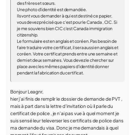
des frères et sœurs.
Une photo d'identité est demandée.
Ils vont vous demander à qui est destiné ce papier,
vous devez précisé que c'est pour le Canada , CIC. Si
je me souviens bien CIC c'est Canada immigration
citizenship.
Le formulaire est en anglais et coréen. Pas besoin de
faire traduire votre certificat, il sera aussi en anglais et
coréen. Votre certificat prends entre une semaine et
demi et deux semaines. Vous devez le chercher sur
place avec les mêmes papiers d'identité donner
pendant la fabrication du certificat.
Bonjour Leagnr,
hier j’ai finis de remplir le dossier de demande de PVT ,
mais à part dans la lettre d’invitation où il parle du
certificat de police , je n’ai pas vue à quel moment je
suis sensé leur televerser les certificats de police dans
ma demande du visa. Donc je me demandais à quel
moment il faut fournir ces document.