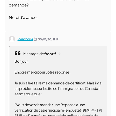
demande?
Merci d'avance.
jeanchoi14
30/01/20,
11:17
Message de
froozif
Bonjour,
Encore merci pour votre reponse.
Je suis allee faire ma demande de certificat. Mais il y a
un probleme, sur le site de l'immigration du Canada il
est marque que:
"Vous devez demander une Réponse à une
vérification du casier judiciaire (enquête) (범죄· 수사경
력 회보서) auprès du poste de la police nationale de