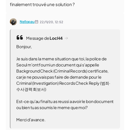
finalement trouvé une solution ?
Nellopau
22/11/20,
12:52
Message de
LocH4
Bonjour,
Je suis dans la meme situation que toi, la police de
Seoul m'ont fourni un document qui s'appelle
Background Check (Criminal Records) certificate,
car je ne pouvais pas faire de demande pour le
Criminal (Investigation) Records Check Reply (범죄·
수사경력 회보서)
Est-ce qu'au final tu as reussi a avoir le bon document
ou bien tu as soumis le meme que moi?
Merci d'avance.