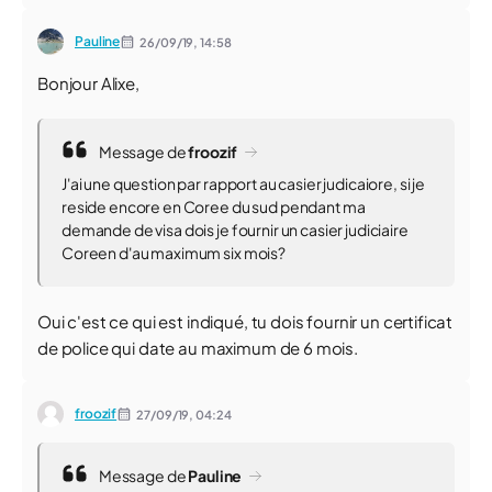
Pauline
26/09/19,
14:58
Bonjour Alixe,
Message de
froozif
J'ai une question par rapport au casier judicaiore, si je
reside encore en Coree du sud pendant ma
demande de visa dois je fournir un casier judiciaire
Coreen d'au maximum six mois?
Oui c'est ce qui est indiqué, tu dois fournir un certificat
de police qui date au maximum de 6 mois.
froozif
27/09/19,
04:24
Message de
Pauline