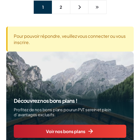
1
2
Pour pouvoir répondre, veuillez vous connecter ou vous
inscrire.
Découvrez nos bons plans !
Profitez de nos bons plans pour un PVT serein et plein
d’avantages exclusifs.
Voir nos bons plans