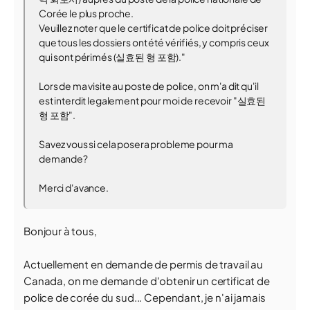
Corée le plus proche.
Veuillez noter que le certificat de police doit préciser
que tous les dossiers ont été vérifiés, y compris ceux
qui sont périmés (실효된 형 포함)."
Lors de ma visite au poste de police, on m'a dit qu'il
est interdit legalement pour moi de recevoir "실효된
형 포함".
Savez vous si cela posera probleme pour ma
demande?
Merci d'avance.
Bonjour à tous,
Actuellement en demande de permis de travail au
Canada, on me demande d'obtenir un certificat de
police de corée du sud... Cependant, je n'ai jamais