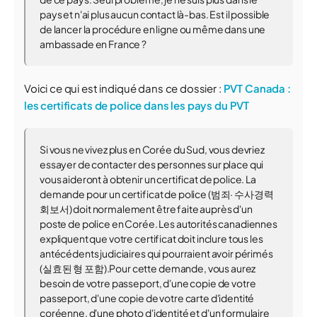
pays et n'ai plus aucun contact là-bas. Est il possible
de lancer la procédure en ligne ou même dans une
ambassade en France ?
Voici ce qui est indiqué dans ce dossier :
PVT Canada :
les certificats de police dans les pays du PVT
Si vous ne vivez plus en Corée du Sud, vous devriez
essayer de contacter des personnes sur place qui
vous aideront à obtenir un certificat de police. La
demande pour un certificat de police (범죄· 수사경력
회보서) doit normalement être faite auprès d'un
poste de police en Corée. Les autorités canadiennes
expliquent que votre certificat doit inclure tous les
antécédents judiciaires qui pourraient avoir périmés
(실효된 형 포함).Pour cette demande, vous aurez
besoin de votre passeport, d'une copie de votre
passeport, d'une copie de votre carte d'identité
coréenne, d'une photo d'identité et d'un formulaire