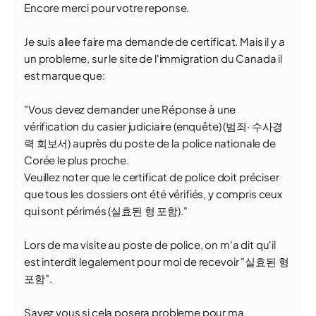
Encore merci pour votre reponse.
Je suis allee faire ma demande de certificat. Mais il y a
un probleme, sur le site de l'immigration du Canada il
est marque que:
"Vous devez demander une Réponse à une
vérification du casier judiciaire (enquête) (범죄· 수사경
력 회보서) auprès du poste de la police nationale de
Corée le plus proche.
Veuillez noter que le certificat de police doit préciser
que tous les dossiers ont été vérifiés, y compris ceux
qui sont périmés (실효된 형 포함)."
Lors de ma visite au poste de police, on m'a dit qu'il
est interdit legalement pour moi de recevoir "실효된 형
포함".
Savez vous si cela posera probleme pour ma