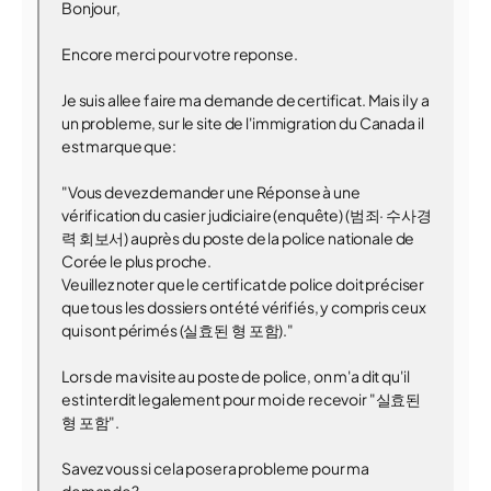
Bonjour,
Encore merci pour votre reponse.
Je suis allee faire ma demande de certificat. Mais il y a
un probleme, sur le site de l'immigration du Canada il
est marque que:
"Vous devez demander une Réponse à une
vérification du casier judiciaire (enquête) (범죄· 수사경
력 회보서) auprès du poste de la police nationale de
Corée le plus proche.
Veuillez noter que le certificat de police doit préciser
que tous les dossiers ont été vérifiés, y compris ceux
qui sont périmés (실효된 형 포함)."
Lors de ma visite au poste de police, on m'a dit qu'il
est interdit legalement pour moi de recevoir "실효된
형 포함".
Savez vous si cela posera probleme pour ma