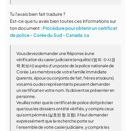
Tu l'avais bien fait traduire ?
Est-ce que tu avais bien toutes ces informations sur
ton document :
Procédure pour obtenir un certificat
de police - Corée du Sud - Canada.ca
Vous devez demander une Réponse à une
vérification du casier judiciaire (enquête) (범죄· 수사경
력 회보서) auprès d’un poste de la police nationale de
Corée.Les membres de votre famille immédiate
(parents, époux ou conjoints de fait, frères et sœurs),
vos amis ou des représentants peuvent demander
un certificat en votre nom. Ils doivent se présenter en
personne.
Veuillez noter que le certificat de police doit préciser
que tous les dossiers ont été vérifiés, y compris ceux
qui sont périmés (실효된 형 포함). Il faut demander
expressément que la recherche porte sur
l’ensemble de votre casier judiciaire, y compris les