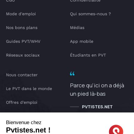
CGU
Confidentialité
Mode d'emploi
Qui sommes-nous ?
Nos bons plans
Médias
Guides PVT/WHV
App mobile
Réseaux sociaux
Étudiants en PVT
Nous contacter
Parce qu'ici on a déjà
Le PVT dans le monde
un pied là-bas
Offres d'emploi
PVTISTES.NET
Notre Podcast
Bienvenue chez
Pvtistes.net !
IA pvtistes