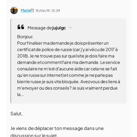
Marie
19/06/19,
13:39
Message de
jujulgc
Bonjour.
Pour finaliser ma demande je dois présenter un
certificat de police de russie (car j'y ai vécu de 2017 à
2018). Je ne trouve pas sur quel site je dois faire ma
demande et comment faire ma demande. Le service
consulaire ne m'est d'aucune aide car cela ne se fait
qu'en russe sur internet) et comme je ne parle pas
bien le russe je suis vite bloquée. Avez vous des liens à
m'envoyer ou des conseils ? Je suis vraiment perdue
la...
Salut,
Je viens de déplacer ton message dans une
discussion sur le sujet.