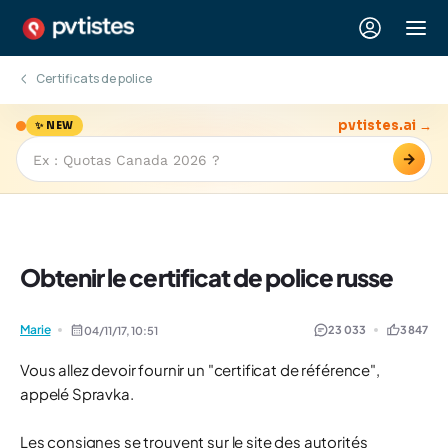
Certificats de police
pvtistes.ai →
✨ NEW
→
Obtenir le certificat de police russe
Marie
23 033
3 847
04/11/17,
10:51
Vous allez devoir fournir un "certificat de référence",
appelé Spravka.
Les consignes se trouvent sur le site des autorités