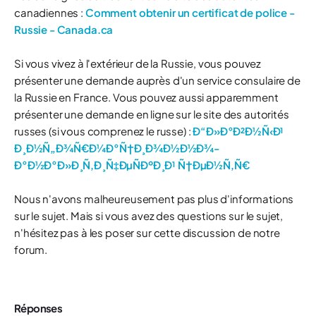
canadiennes :
Comment obtenir un certificat de police -
Russie - Canada.ca
Si vous vivez à l'extérieur de la Russie, vous pouvez
présenter une demande auprès d'un service consulaire de
la Russie en France. Vous pouvez aussi apparemment
présenter une demande en ligne sur le site des autorités
russes (si vous comprenez le russe) :
Ð“Ð»Ð°Ð²Ð½Ñ‹Ð¹
Ð¸Ð½Ñ„Ð¾Ñ€Ð¼Ð°Ñ†Ð¸Ð¾Ð½Ð½Ð¾-
Ð°Ð½Ð°Ð»Ð¸Ñ‚Ð¸Ñ‡ÐµÑÐºÐ¸Ð¹ Ñ†ÐµÐ½Ñ‚Ñ€
Nous n'avons malheureusement pas plus d'informations
sur le sujet. Mais si vous avez des questions sur le sujet,
n'hésitez pas à les poser sur cette discussion de notre
forum.
Réponses