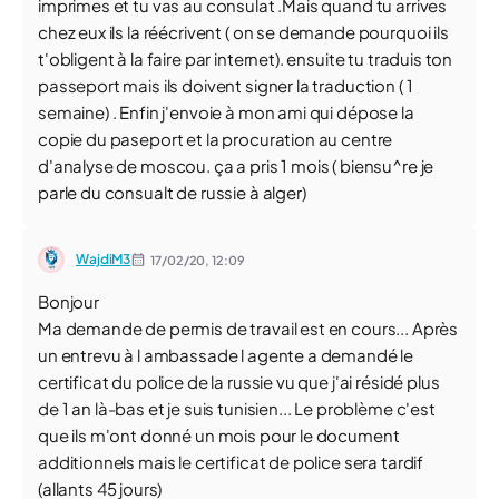
imprimes et tu vas au consulat .Mais quand tu arrives
chez eux ils la réécrivent ( on se demande pourquoi ils
t'obligent à la faire par internet). ensuite tu traduis ton
passeport mais ils doivent signer la traduction ( 1
semaine) . Enfin j'envoie à mon ami qui dépose la
copie du paseport et la procuration au centre
d'analyse de moscou. ça a pris 1 mois ( biensu^re je
parle du consualt de russie à alger)
WajdiM3
17/02/20,
12:09
Bonjour
Ma demande de permis de travail est en cours... Après
un entrevu à l ambassade l agente a demandé le
certificat du police de la russie vu que j'ai résidé plus
de 1 an là-bas et je suis tunisien... Le problème c'est
que ils m'ont donné un mois pour le document
additionnels mais le certificat de police sera tardif
(allants 45 jours)