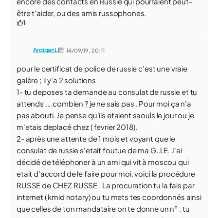
encore des contacts en Russie qui pourraient peut-
être t'aider, ou des amis russophones.
1
ArqiqanL
14/09/19,
20:11
pour le certificat de police de russie c'est une vraie
galère ; il y'a 2 solutions
1- tu deposes ta demande au consulat de russie et tu
attends ....combien ? je ne sais pas . Pour moi ça n'a
pas abouti. Je pense qu'ils etaient saouls le jour ou je
m'etais deplacé chez ( fevrier 2018).
2- après une attente de 1 mois et voyant que le
consulat de russie s'etait foutue de ma G..LE. J'ai
décidé de téléphoner à un ami qui vit à moscou qui
etait d'accord de le faire pour moi. voici la procédure
RUSSE de CHEZ RUSSE . La procuration tu la fais par
internet ( kmid notary) ou tu mets tes coordonnés ainsi
que celles de ton mandataire on te donne un n° . tu