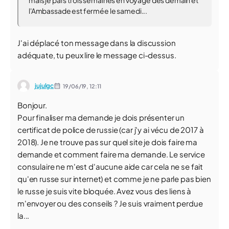
mais je pars trois semaines en voyage dès demain et
l'Ambassade est fermée le samedi...
J'ai déplacé ton message dans la discussion
adéquate, tu peux lire le message ci-dessus.
jujulgc
19/06/19,
12:11
Bonjour.
Pour finaliser ma demande je dois présenter un
certificat de police de russie (car j'y ai vécu de 2017 à
2018). Je ne trouve pas sur quel site je dois faire ma
demande et comment faire ma demande. Le service
consulaire ne m'est d'aucune aide car cela ne se fait
qu'en russe sur internet) et comme je ne parle pas bien
le russe je suis vite bloquée. Avez vous des liens à
m'envoyer ou des conseils ? Je suis vraiment perdue
la...