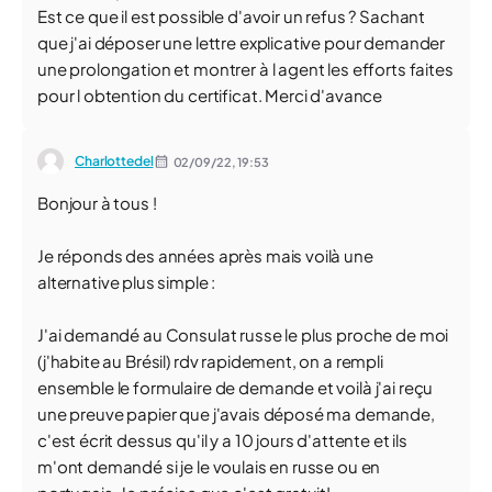
Est ce que il est possible d'avoir un refus ? Sachant
que j'ai déposer une lettre explicative pour demander
une prolongation et montrer à l agent les efforts faites
pour l obtention du certificat. Merci d'avance
Charlottedel
02/09/22,
19:53
Bonjour à tous !
Je réponds des années après mais voilà une
alternative plus simple :
J'ai demandé au Consulat russe le plus proche de moi
(j'habite au Brésil) rdv rapidement, on a rempli
ensemble le formulaire de demande et voilà j'ai reçu
une preuve papier que j'avais déposé ma demande,
c'est écrit dessus qu'il y a 10 jours d'attente et ils
m'ont demandé si je le voulais en russe ou en