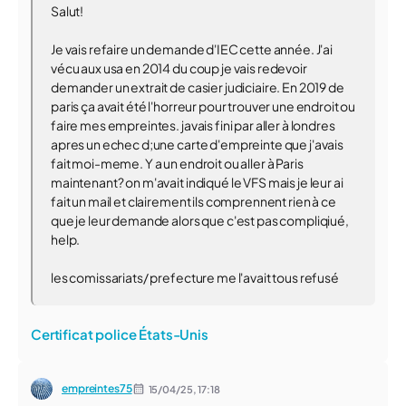
Salut!
Je vais refaire un demande d'IEC cette année. J'ai
vécu aux usa en 2014 du coup je vais redevoir
demander un extrait de casier judiciaire. En 2019 de
paris ça avait été l'horreur pour trouver une endroit ou
faire mes empreintes. javais fini par aller à londres
apres un echec d;une carte d'empreinte que j'avais
fait moi-meme. Y a un endroit ou aller à Paris
maintenant? on m'avait indiqué le VFS mais je leur ai
fait un mail et clairement ils comprennent rien à ce
que je leur demande alors que c'est pas compliqiué,
help.
les comissariats/ prefecture me l'avait tous refusé
Certificat police États-Unis
empreintes75
15/04/25,
17:18