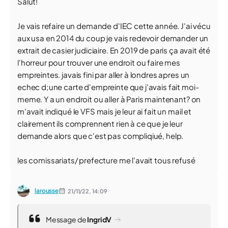
Salut!
Je vais refaire un demande d'IEC cette année. J'ai vécu
aux usa en 2014 du coup je vais redevoir demander un
extrait de casier judiciaire. En 2019 de paris ça avait été
l'horreur pour trouver une endroit ou faire mes
empreintes. javais fini par aller à londres apres un
echec d;une carte d'empreinte que j'avais fait moi-
meme. Y a un endroit ou aller à Paris maintenant? on
m'avait indiqué le VFS mais je leur ai fait un mail et
clairement ils comprennent rien à ce que je leur
demande alors que c'est pas compliqiué, help.
les comissariats/ prefecture me l'avait tous refusé
larousse
21/11/22,
14:09
Message de
IngridV