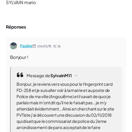
SYLVAIN mario
Réponses
Pauline
04/01/19,
12:16
Bonjour !
Message de
SylvainM11
Bonjour, je reviens vers vous pour le fingerprint card
FD-258 et je suis aller voir à la mairie et au poste de
Police de ma ville (Angoulême) et il savait de quoi je
parlais mais m'ont dit qu'il ne le faisait pas...je m'y
attendait évidemment...Ainsi en cherchant sur le site
PVTiste j'ai découvert une discussion du 02/11/2018
qui disait que le commissariat de police du 2eme
arrondissement de paris acceptait de le faire