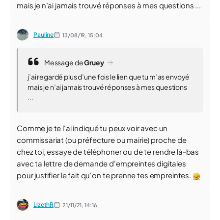
mais je n’ai jamais trouvé réponses à mes questions ...
Pauline
13/08/19,
15:04
Message de
Gruey
j’ai regardé plus d’une fois le lien que tu m’as envoyé
mais je n’ai jamais trouvé réponses à mes questions
...
Comme je te l'ai indiqué tu peux voir avec un
commissariat (ou préfecture ou mairie) proche de
chez toi, essaye de téléphoner ou de te rendre là-bas
avec ta lettre de demande d'empreintes digitales
pour justifier le fait qu'on te prenne tes empreintes.
LizethR
21/11/21,
14:16