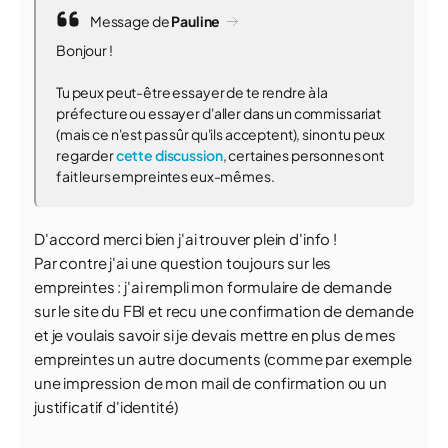
Message de
Pauline
Bonjour !
Tu peux peut-être essayer de te rendre à la
préfecture ou essayer d'aller dans un commissariat
(mais ce n'est pas sûr qu'ils acceptent), sinon tu peux
regarder
cette discussion
, certaines personnes ont
fait leurs empreintes eux-mêmes.
D'accord merci bien j'ai trouver plein d'info !
Par contre j'ai une question toujours sur les
empreintes : j'ai rempli mon formulaire de demande
sur le site du FBI et recu une confirmation de demande
et je voulais savoir si je devais mettre en plus de mes
empreintes un autre documents (comme par exemple
une impression de mon mail de confirmation ou un
justificatif d'identité)