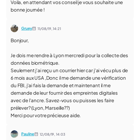
Voila, en attendant vos conseil je vous souhaite une
bonne journée !
Gruey
11/08/19,
14:21
Bonjour,
Je dois me rendre à Lyon mercredi pour la collecte des
données biométrique.
Seulement j'ai reçu un courrier hier car j'ai vécu plus de
6 mois aux USA ,Donc il me demande une vérification
du FBI, j'ai fais la demande et maintenant il me
demande de leur fournir des empreintes digitales
avec de l'ancre. Savez-vous ou puisses les faire
prélever? (Lyon, Marseille??)
Merci pour votre précieuse aide.
Pauline
12/08/19,
14:03