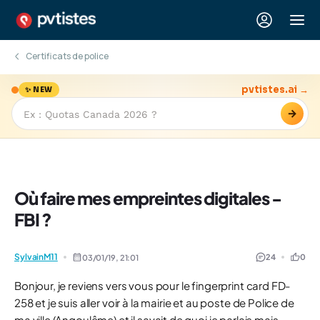
Certificats de police
pvtistes.ai →
✨ NEW
→
Où faire mes empreintes digitales -
FBI ?
SylvainM11
24
0
03/01/19,
21:01
Bonjour, je reviens vers vous pour le fingerprint card FD-
258 et je suis aller voir à la mairie et au poste de Police de
ma ville (Angoulême) et il savait de quoi je parlais mais