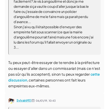
facilement ? Je vis à angoulême et donc je me
demande si ça vaut le coup d'aller jusque la bas le
faire ou j’essaie de convaincre un policier
d'angoulême de me le faire mais ça parait perdu
d'avance...
Sinon j'ai vu qu'il était possible d'envoyer des
empreinte fait sous scanner (ce que la mairie
d'angoulême pourrait faire) mais une fois encore j'ai
lu dans les forum qu'il fallait envoyer un originale ou
3...
Tu peux peut-être essayer de te rendre à la préfecture
ou essayer d'aller dans un commissariat (mais ce n'est
pas sûr qu'ils acceptent), sinon tu peux regarder
cette
discussion
, certaines personnes ont fait leurs
empreintes eux-mêmes.
SylvainM11
06/01/19,
10:43