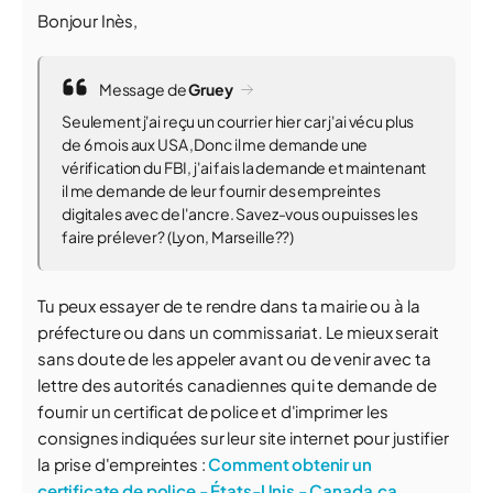
Bonjour Inès,
Message de
Gruey
Seulement j'ai reçu un courrier hier car j'ai vécu plus
de 6 mois aux USA ,Donc il me demande une
vérification du FBI, j'ai fais la demande et maintenant
il me demande de leur fournir des empreintes
digitales avec de l'ancre. Savez-vous ou puisses les
faire prélever? (Lyon, Marseille??)
Tu peux essayer de te rendre dans ta mairie ou à la
préfecture ou dans un commissariat. Le mieux serait
sans doute de les appeler avant ou de venir avec ta
lettre des autorités canadiennes qui te demande de
fournir un certificat de police et d'imprimer les
consignes indiquées sur leur site internet pour justifier
la prise d'empreintes :
Comment obtenir un
certificate de police - États-Unis - Canada.ca