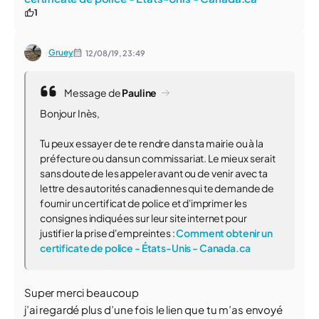
1
Gruey
12/08/19,
23:49
Message de
Pauline
Bonjour Inès,
Tu peux essayer de te rendre dans ta mairie ou à la
préfecture ou dans un commissariat. Le mieux serait
sans doute de les appeler avant ou de venir avec ta
lettre des autorités canadiennes qui te demande de
fournir un certificat de police et d'imprimer les
consignes indiquées sur leur site internet pour
justifier la prise d'empreintes :
Comment obtenir un
certificate de police - États-Unis - Canada.ca
Super merci beaucoup
j’ai regardé plus d’une fois le lien que tu m’as envoyé