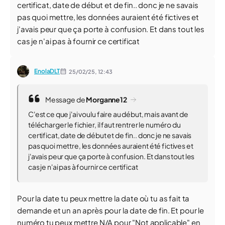
certificat, date de début et de fin.. donc je ne savais
pas quoi mettre, les données auraient été fictives et
j'avais peur que ça porte à confusion. Et dans tout les
cas je n'ai pas à fournir ce certificat
EnolaDLT
25/02/25,
12:43
Message de
Morganne12
C'est ce que j'ai voulu faire au début, mais avant de
télécharger le fichier, il faut rentrer le numéro du
certificat, date de début et de fin.. donc je ne savais
pas quoi mettre, les données auraient été fictives et
j'avais peur que ça porte à confusion. Et dans tout les
cas je n'ai pas à fournir ce certificat
Pour la date tu peux mettre la date où tu as fait ta
demande et un an après pour la date de fin. Et pour le
numéro tu peux mettre N/A pour "Not applicable" en