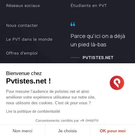
Réseaux sociaux
Étudiants en PVT
Nous contacter
Parce qu'ici on a déjà
Le PVT dans le monde
un pied là-bas
Offres d'emploi
PVTISTES.NET
Notre Podcast
Bienvenue chez
Pvtistes.net !
IA pvtistes
Pour mesurer l’audience de pvtistes.net et ainsi
améliorer votre expérience utilisateur sur notre site,
nous utilisons des cookies. C'est ok pour vous ?
Copyright © 2005-2026 pvtistes.net
Lire la politique de confidentialité
Pvtistes® est une marque déposée. Tous droits réservés.
Consentements certifiés par
Non merci
Je choisis
OK pour moi