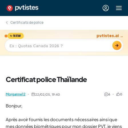
Certificats de police
pvtistes.ai →
✨ NEW
→
Certificat police Thaïlande
Morganne12
6
0
22/02/25,
19:40
Bonjour,
Après avoir fournis les documents nécessaires ainsi que
mes données biométriques pour mon dossier PVT, je viens