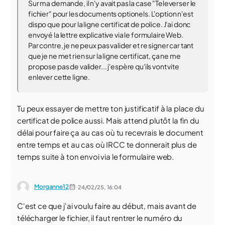
Sur ma demande, il n'y avait pas la case "Televerser le
fichier" pour les documents optionels. L'option n'est
dispo que pour la ligne certificat de police. J'ai donc
envoyé la lettre explicative via le formulaire Web.
Par contre, je ne peux pas valider et re signer car tant
que je ne met rien sur la ligne certificat, ça ne me
propose pas de valider... j'espère qu'ils vont vite
enlever cette ligne.
Tu peux essayer de mettre ton justificatif à la place du
certificat de police aussi. Mais attend plutôt la fin du
délai pour faire ça au cas où tu recevrais le document
entre temps et au cas où IRCC te donnerait plus de
temps suite à ton envoi via le formulaire web.
Morganne12
24/02/25,
16:04
C'est ce que j'ai voulu faire au début, mais avant de
télécharger le fichier, il faut rentrer le numéro du