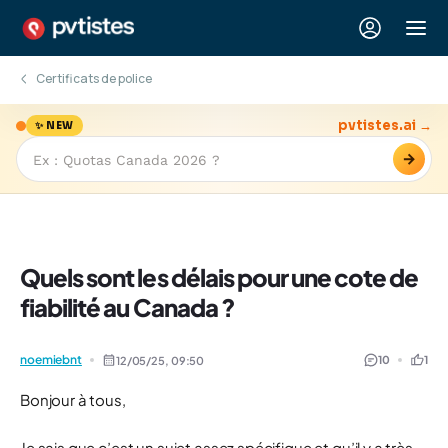
Certificats de police
pvtistes.ai →
✨ NEW
→
Quels sont les délais pour une cote de
fiabilité au Canada ?
noemiebnt
10
1
12/05/25,
09:50
Bonjour à tous,
Je sais que c’est un sujet assez spécifique et qu’il y a très