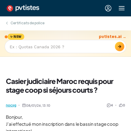
Certificats de police
pvtistes.ai →
✨ NEW
→
Casier judiciaire Maroc requis pour
stage coop si séjours courts ?
nocsg
4
0
08/01/26,
13:10
Bonjour,
J'ai effectué mon inscription dans le bassin stage coop
international.