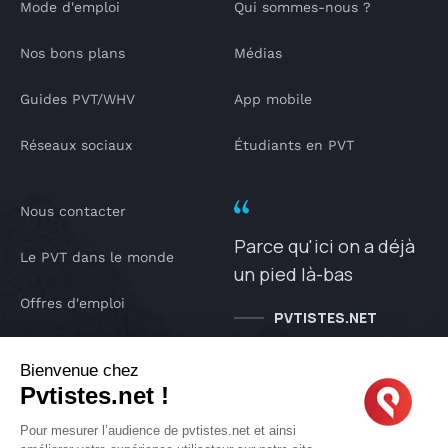
Mode d'emploi
Qui sommes-nous ?
Nos bons plans
Médias
Guides PVT/WHV
App mobile
Réseaux sociaux
Étudiants en PVT
Nous contacter
Parce qu'ici on a déjà
Le PVT dans le monde
un pied là-bas
Offres d'emploi
PVTISTES.NET
Notre Podcast
Bienvenue chez
Pvtistes.net !
IA pvtistes
Pour mesurer l’audience de pvtistes.net et ainsi