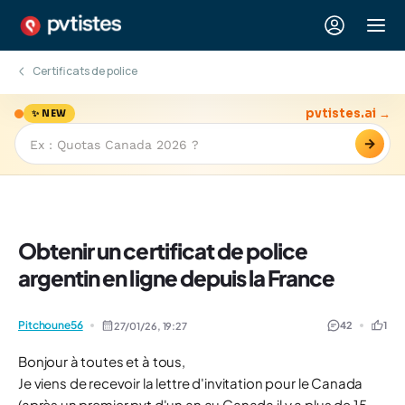
Certificats de police
pvtistes.ai →
✨ NEW
→
Obtenir un certificat de police
argentin en ligne depuis la France
Pitchoune56
42
1
27/01/26,
19:27
Bonjour à toutes et à tous,
Je viens de recevoir la lettre d'invitation pour le Canada
(après un premier pvt d'un an au Canada il y a plus de 15