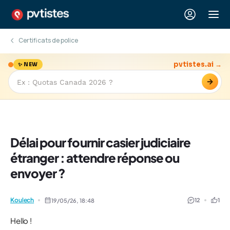
Certificats de police
pvtistes.ai →
✨ NEW
→
Délai pour fournir casier judiciaire
étranger : attendre réponse ou
envoyer ?
Koulech
12
1
19/05/26,
18:48
Hello !