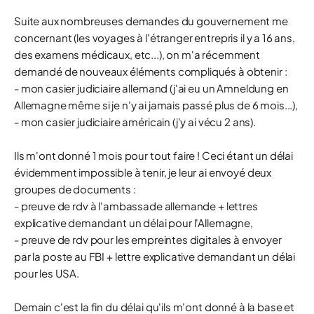
Suite aux nombreuses demandes du gouvernement me
concernant (les voyages à l'étranger entrepris il y a 16 ans,
des examens médicaux, etc...), on m'a récemment
demandé de nouveaux éléments compliqués à obtenir :
- mon casier judiciaire allemand (j'ai eu un Amneldung en
Allemagne même si je n'y ai jamais passé plus de 6 mois...),
- mon casier judiciaire américain (j'y ai vécu 2 ans).
Ils m'ont donné 1 mois pour tout faire ! Ceci étant un délai
évidemment impossible à tenir, je leur ai envoyé deux
groupes de documents :
- preuve de rdv à l'ambassade allemande + lettres
explicative demandant un délai pour l'Allemagne,
- preuve de rdv pour les empreintes digitales à envoyer
par la poste au FBI + lettre explicative demandant un délai
pour les USA.
Demain c'est la fin du délai qu'ils m'ont donné à la base et