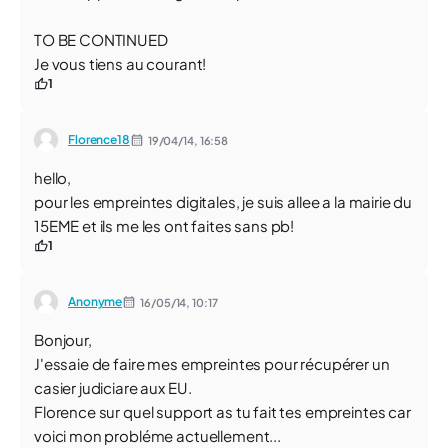
TO BE CONTINUED
Je vous tiens au courant!
1
Florence18
19/04/14,
16:58
hello,
pour les empreintes digitales, je suis allee a la mairie du
15EME et ils me les ont faites sans pb!
1
Anonyme
16/05/14,
10:17
Bonjour,
J'essaie de faire mes empreintes pour récupérer un
casier judiciare aux EU.
Florence sur quel support as tu fait tes empreintes car
voici mon probléme actuellement...