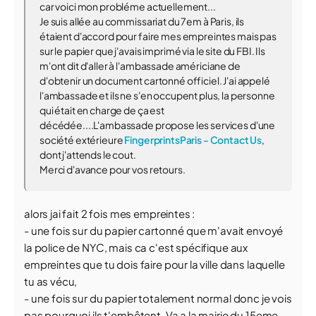
car voici mon probléme actuellement...
Je suis allée au commissariat du 7em à Paris, ils
étaient d'accord pour faire mes empreintes mais pas
sur le papier que j'avais imprimé via le site du FBI. Ils
m'ont dit d'aller à l'ambassade américiane de
d'obtenir un document cartonné officiel. J'ai appelé
l'ambassade et ils ne s'en occupent plus, la personne
qui était en charge de ça est
décédée....L'ambassade propose les services d'une
société extérieure
FingerprintsParis - Contact Us
,
dont j'attends le cout.
Merci d'avance pour vos retours.
alors jai fait 2 fois mes empreintes :
- une fois sur du papier cartonné que m'avait envoyé
la police de NYC, mais ca c'est spécifique aux
empreintes que tu dois faire pour la ville dans laquelle
tu as vécu,
- une fois sur du papier totalement normal donc je vois
pas pourquoi ils t'embêtent. Va a la mairie du 15eme,