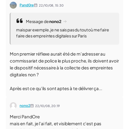
Pand0re
22/10/08,
15:30
Message de
nono2
mais par exemple, je ne sais pas du tout où me faire
faire des empreintes digitales sur Paris
Mon premier réflexe aurait été de m'adresser au
commissariat de police le plus proche, ils doivent avoir
le dispositif nécessaire à la collecte des empreintes
digitales non ?
Après est ce qu'ils sont aptes à te délivrer ça...
nono2
22/10/08,
20:19
Merci PandOre
mais en fait, je l'ai fait, et visiblement c'est pas