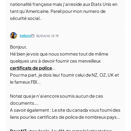
nationalité française mais j'ai reside aux Etats Unis en
tant qu'Americaine. Pareil pour mon numero de
sécurité social..
keboo
18/04/14,
13:19
Bonjour,
Hé bien je vois que nous sommes tout de même
quelques uns à devoir fournir ces merveilleux
certificats de police
...
Pour ma part, je dois leur fournir celui de NZ, OZ, UK et
le fameux FBI...
Notez que je n'ai encore soumis aucun de ces
documents....
A savoir également : Le site du canada vous fourni des
liens pour les certificats de police de nombreux pays...
Pour NZ
: tres facile, il suffit de remplir l'attestation