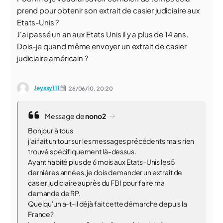
prend pour obtenir son extrait de casier judiciaire aux
Etats-Unis ?
J'ai passé un an aux Etats Unis il y a plus de 14 ans.
Dois-je quand même envoyer un extrait de casier
judiciaire américain ?
Jeyssy111
26/06/10,
20:20
Message de
nono2
Bonjour à tous
j'ai fait un tour sur les messages précédents mais rien
trouvé spécifiquement là-dessus.
Ayant habité plus de 6 mois aux Etats-Unis les 5
dernières années, je dois demander un extrait de
casier judiciaire auprès du FBI pour faire ma
demande de RP.
Quelqu'un a-t-il déjà fait cette démarche depuis la
France?