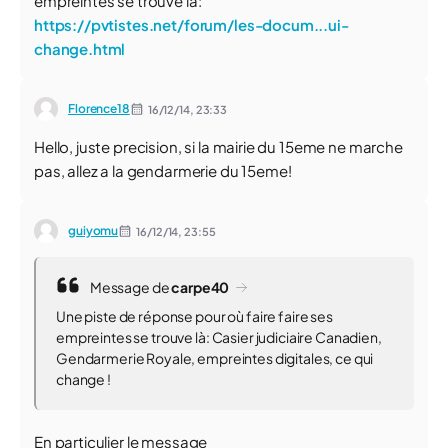
empreintes se trouve là:
https://pvtistes.net/forum/les-docum...ui-
change.html
Florence18
16/12/14,
23:33
Hello, juste precision, si la mairie du 15eme ne marche
pas, allez a la gendarmerie du 15eme!
guiyomu
16/12/14,
23:55
Message de
carpe40
Une piste de réponse pour où faire faire ses
empreintes se trouve là: Casier judiciaire Canadien,
Gendarmerie Royale, empreintes digitales, ce qui
change !
En particulier le message