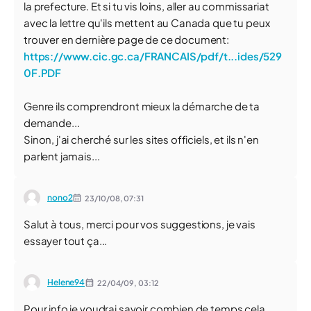
la prefecture. Et si tu vis loins, aller au commissariat
avec la lettre qu'ils mettent au Canada que tu peux
trouver en dernière page de ce document:
https://www.cic.gc.ca/FRANCAIS/pdf/t...ides/529
0F.PDF
Genre ils comprendront mieux la démarche de ta
demande...
Sinon, j'ai cherché sur les sites officiels, et ils n'en
parlent jamais...
nono2
23/10/08,
07:31
Salut à tous, merci pour vos suggestions, je vais
essayer tout ça...
Helene94
22/04/09,
03:12
Pour info je voudrai savoir combien de temps cela