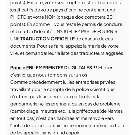
points). Ensuite, votre seule option est de fournir des
justificatifs de votre pays d'origine contenant une
PHOTO et votre NOM (chaque doc comptera 20
points). En somme, il vous reste le permis de conduire
et la carte d'identité... N'OUBLIEZ PAS DE FOURNIR
UNE
TRADUCTION OFFICELLE
de chacun de ces
documents. Pour se faire, appelez la mairie de votre
ville, et demander leur la liste des traducteurs aggréés.
Pour le FBI
:
EMPREINTES DI-GI-TALES!!!
Eh bien
c'est ici que nous tombons sur un os...
Comme précédemment lu, les entreprises privées
travaillant pour le compte de la police scientifique
n'offrent pas leur services au particuliers, la
gendarmerie ne les prennent qu'en cas de problème
(cambriolage, meurtre etc...), la préfecture (de Nantes
en tout cas) n'est pas habilitée et me renvoie vers
l'hotel de police... Je suis en ce moment même en train
de les appeler, sans grand espoir...