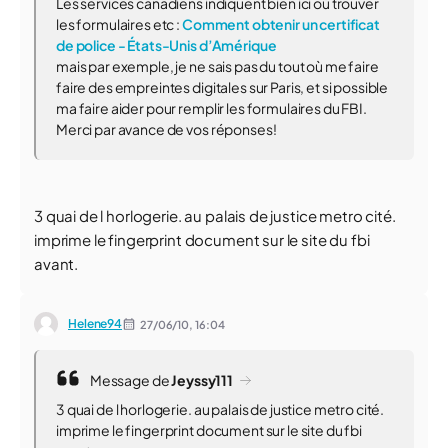
Les services canadiens indiquent bien ici où trouver
les formulaires etc :
Comment obtenir un certificat
de police - États-Unis d’Amérique
mais par exemple, je ne sais pas du tout où me faire
faire des empreintes digitales sur Paris, et si possible
ma faire aider pour remplir les formulaires du FBI.
Merci par avance de vos réponses!
3 quai de l horlogerie. au palais de justice metro cité.
imprime le fingerprint document sur le site du fbi
avant.
Helene94
27/06/10,
16:04
Message de
Jeyssy111
3 quai de l horlogerie. au palais de justice metro cité.
imprime le fingerprint document sur le site du fbi