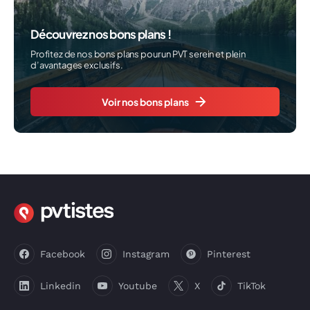
Découvrez nos bons plans !
Profitez de nos bons plans pour un PVT serein et plein
d’avantages exclusifs.
Voir nos bons plans
Facebook
Instagram
Pinterest
Linkedin
Youtube
X
TikTok