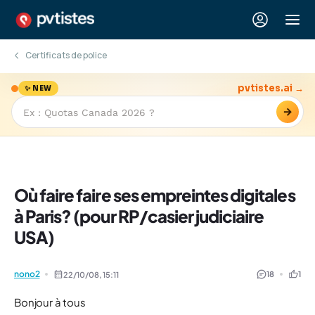
Certificats de police
pvtistes.ai →
✨ NEW
→
Où faire faire ses empreintes digitales
à Paris? (pour RP/casier judiciaire
USA)
nono2
18
1
22/10/08,
15:11
Bonjour à tous