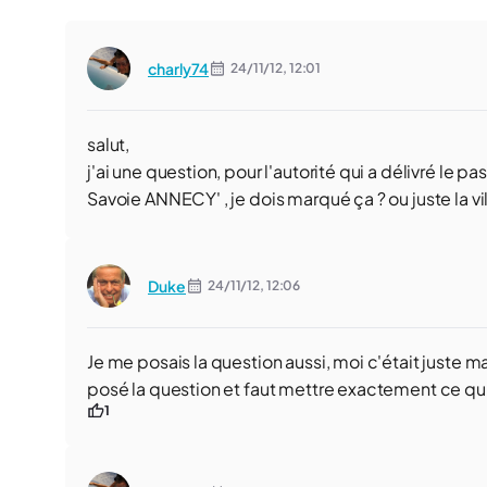
charly74
24/11/12,
12:01
salut,
j'ai une question, pour l'autorité qui a délivré le 
Savoie ANNECY' , je dois marqué ça ? ou juste la vi
Duke
24/11/12,
12:06
Je me posais la question aussi, moi c'était juste ma
posé la question et faut mettre exactement ce qu
1