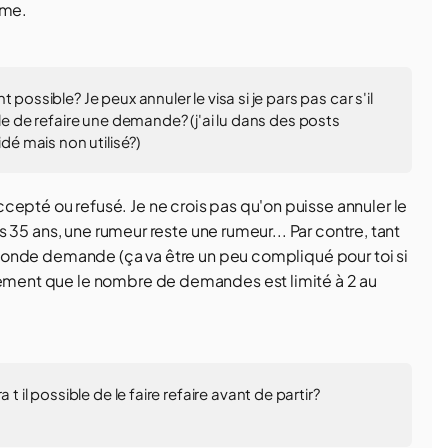
ême.
possible? Je peux annuler le visa si je pars pas car s'il
ble de refaire une demande? (j'ai lu dans des posts
idé mais non utilisé?)
cepté ou refusé. Je ne crois pas qu'on puisse annuler le
les 35 ans, une rumeur reste une rumeur... Par contre, tant
 seconde demande (ça va être un peu compliqué pour toi si
alement que le nombre de demandes est limité à 2 au
t il possible de le faire refaire avant de partir?