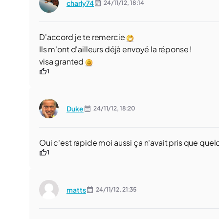
charly74
24/11/12,
18:14
D'accord je te remercie
Ils m'ont d'ailleurs déjà envoyé la réponse !
visa granted
1
Duke
24/11/12,
18:20
Oui c'est rapide moi aussi ça n'avait pris que quelq
1
matts
24/11/12,
21:35