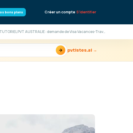
Créer un compte
S'identifier
os bons plans
TUTORIEL PVT AUSTRALIE : demande de Visa Vacances-Travail (WHV)
→
pvtistes.ai →