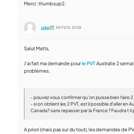
Merci :thumbsup2:
Jallal
24/11/12,
22:26
Salut Matts,
J'ai fait ma demande pour
le PVT
Australie 2 sema
problèmes.
- pouvez vous confirmer qu'on puisse bien faire
- si on obtient les 2 PVT, est il possible d'aller en
Canada? sans repasser par la France ? Faudra t il
A priori (mais pas sur du tout), les demandes de PV