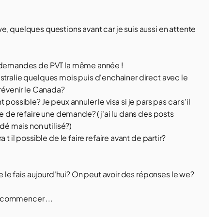
, quelques questions avant car je suis aussi en attente
 2 demandes de PVT la même année !
 Australie quelques mois puis d'enchainer direct avec le
prévenir le Canada?
possible? Je peux annuler le visa si je pars pas car s'il
le de refaire une demande? (j'ai lu dans des posts
dé mais non utilisé?)
t il possible de le faire refaire avant de partir?
je le fais aujourd'hui? On peut avoir des réponses le we?
 commencer ...