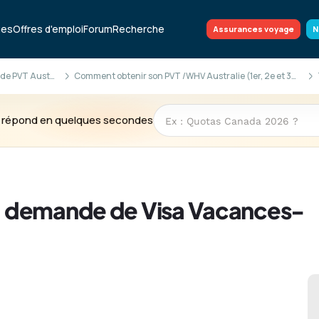
ues
Offres d'emploi
Forum
Recherche
Assurances voyage
N
La demande de PVT Australie
Comment obtenir son PVT /WHV Australie (1er, 2e et 3e PVT) ?
te répond en quelques secondes
: demande de Visa Vacances-