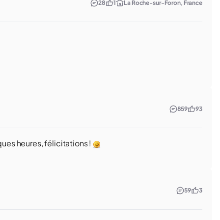
28
1
La Roche-sur-Foron, France
859
93
ues heures, félicitations !
59
3