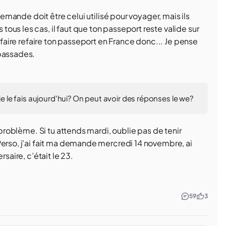
 demande doit être celui utilisé pour voyager, mais ils
us les cas, il faut que ton passeport reste valide sur
r faire refaire ton passeport en France donc... Je pense
mbassades.
je le fais aujourd'hui? On peut avoir des réponses le we?
 problème. Si tu attends mardi, oublie pas de tenir
Perso, j'ai fait ma demande mercredi 14 novembre, ai
saire, c’était le 23.
59
3