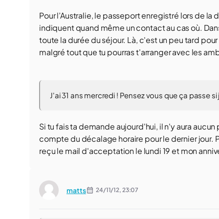
Pour l’Australie, le passeport enregistré lors de la
indiquent quand même un contact au cas où. Dans to
toute la durée du séjour. Là, c'est un peu tard pou
malgré tout que tu pourras t'arranger avec les a
J'ai 31 ans mercredi ! Pensez vous que ça passe si 
Si tu fais ta demande aujourd'hui, il n'y aura aucun
compte du décalage horaire pour le dernier jour. 
reçu le mail d'acceptation le lundi 19 et mon anniver
matts
24/11/12,
23:07