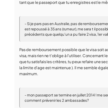
tant que le passeport que tu enregistres est le m
- Si je pars pas en Australie, pas de remboursement 
est repoussé à 35 ans (rumeur), me sera t il possi
précédents que quelqu'un a pu faire 2 visa, 1er val
Pas de remboursement possible que le visa soit ac
visa, mais rien ne t'oblige à l'utiliser. Concernant 
que tu satisfais les critères, tu peux refaire une
la limite d'age est maintenue ). Il me semble ég
maximum.
- mon passeport se termine en juillet 2014 ! me sera 
comment prévenir les 2 ambassades?