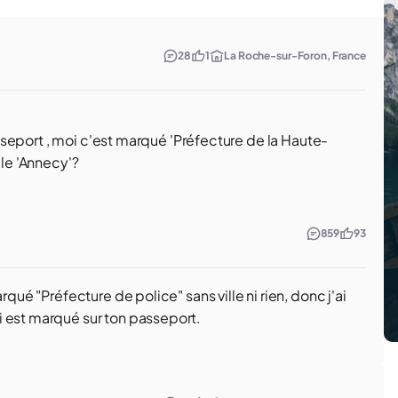
28
1
La Roche-sur-Foron, France
passeport , moi c'est marqué 'Préfecture de la Haute-
lle 'Annecy'?
859
93
rqué "Préfecture de police" sans ville ni rien, donc j'ai
i est marqué sur ton passeport.