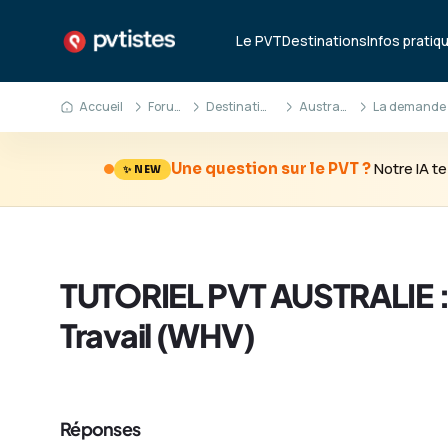
Le PVT
Destinations
Infos pratiq
Accueil
Forum
Destinations
Australie
Notre IA 
Une question sur le PVT ?
✨ NEW
TUTORIEL PVT AUSTRALIE 
Travail (WHV)
Réponses