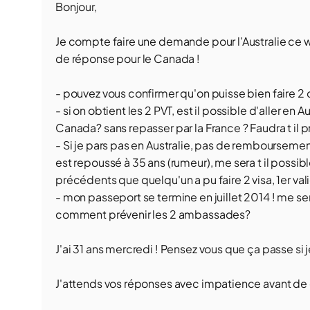
Bonjour,
Je compte faire une demande pour l’Australie ce we
de réponse pour le Canada !
- pouvez vous confirmer qu'on puisse bien faire
- si on obtient les 2 PVT, est il possible d'aller en
Canada? sans repasser par la France ? Faudra t il 
- Si je pars pas en Australie, pas de remboursement 
est repoussé à 35 ans (rumeur), me sera t il possib
précédents que quelqu'un a pu faire 2 visa, 1er vali
- mon passeport se termine en juillet 2014 ! me sera 
comment prévenir les 2 ambassades?
J'ai 31 ans mercredi ! Pensez vous que ça passe si 
J'attends vos réponses avec impatience avant de