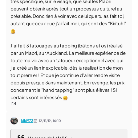
très spécifique, sur le visage, que seul les Maori
peuvent obtenir après tout un processus culturel au
préalable. Donc rien à voir avec celui que tu as fait toi,
autant que ceux que j’ai fait moi, qui sont des “Kirituhi”
J’ai fait 3 tatouages au tapping (bâtons et os) réalisé
par un Maori, sur Auckland. La meilleure expérience de
toute ma vie avec un tatoueur exceptionnel avec qui
j’ai créé un lien inexplicable, dès la réalisation de mon
tout premier ! Et que je continue d’aller rendre visite
depuis presque 3ans maintenant. En revenge, les prix
concernant le “hand tapping” sont plus élèves ! Si
certains sont intéressés
1
kiki973
12/11/19,
16:10
Message de
LolaS6