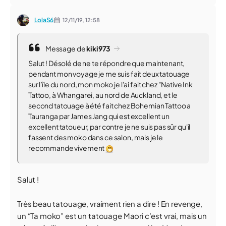
LolaS6
12/11/19,
12:58
Message de
kiki973
Salut ! Désolé de ne te répondre que maintenant,
pendant mon voyage je me suis fait deux tatouage
sur l'île du nord, mon moko je l'ai fait chez "Native Ink
Tattoo, à Whangarei, au nord de Auckland, et le
second tatouage à été fait chez Bohemian Tattoo a
Tauranga par James Jang qui est excellent un
excellent tatoueur, par contre je ne suis pas sûr qu'il
fassent des moko dans ce salon, mais je le
recommande vivement
Salut !
Très beau tatouage, vraiment rien a dire ! En revenge,
un “Ta moko” est un tatouage Maori c’est vrai, mais un