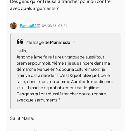
Des gens qui ont réussi à trancher pour ou contre,
avec quels arguments ?
PamelaB2
09/01/25,
07:21
Message de
ManaTudo
Hello,
Je songe à me faire faire un tatouage aussi (tout
premier pour moi). Même si je suis sincère dans ma
démarche (venue en NZ pour la culture maori), je
n'arrive pas à décider si c'est &quot;ok&quot; de le
faire, dans le sens où comme Aurélien le mentionne,
je suis blanche et probablement pas légitime.
Des gens qui ont réussi à trancher pour ou contre,
avec quels arguments ?
Salut Mana,