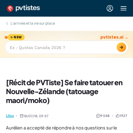
L'arrivée et la vie sur place
pvtistes.ai →
✨ NEW
→
[Récit de PVTiste] Se faire tatouer en
Nouvelle-Zélande (tatouage
maori/moko)
Lilou
9 048
1 927
18/07/18,
09:57
Aurélien a accepté de répondre à nos questions sur le