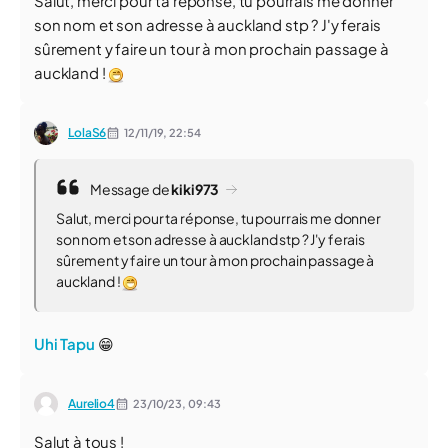
Salut, merci pour ta réponse, tu pourrais me donner
son nom et son adresse à auckland stp ? J'y ferais
sûrement y faire un tour à mon prochain passage à
auckland !
LolaS6
12/11/19,
22:54
Message de
kiki973
Salut, merci pour ta réponse, tu pourrais me donner
son nom et son adresse à auckland stp ? J'y ferais
sûrement y faire un tour à mon prochain passage à
auckland !
Uhi Tapu
😁
Aurelio4
23/10/23,
09:43
Salut à tous !