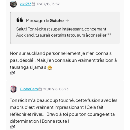
kiki973
19/07/18,
13:37
Message de
Guiche
Salut ! Ton récit est super intéressant, concernant
Auckland, tu aurais certains tatoueurs à conseiller ??
Non sur auckland personnellement je n'en connais
pas, désolé.. Mais j'en connais un vraiment très bon à
tauranga si jamais
1
GlobeCaro
20/07/18,
08:23
Ton récit m'a beaucoup touché, cette fusion avec les
maoris c'est vraiment impressionant ! Cela fait
réfléchir et rêver... Bravo à toi pour ton courage et ta
détermination ! Bonne route !
1