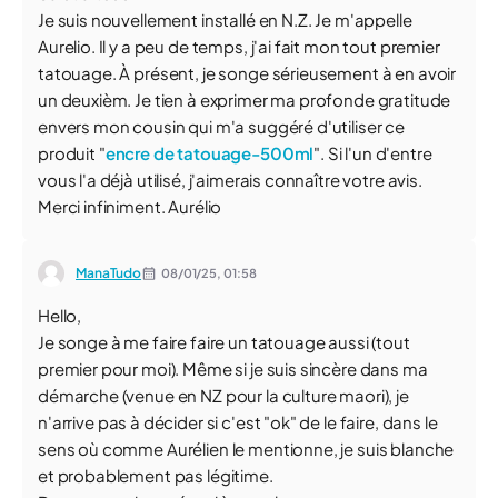
Je suis nouvellement installé en N.Z. Je m'appelle
Aurelio. Il y a peu de temps, j'ai fait mon tout premier
tatouage. À présent, je songe sérieusement à en avoir
un deuxièm. Je tien à exprimer ma profonde gratitude
envers mon cousin qui m'a suggéré d'utiliser ce
produit "
encre de tatouage-500ml
". Si l'un d'entre
vous l'a déjà utilisé, j'aimerais connaître votre avis.
Merci infiniment. Aurélio
ManaTudo
08/01/25,
01:58
Hello,
Je songe à me faire faire un tatouage aussi (tout
premier pour moi). Même si je suis sincère dans ma
démarche (venue en NZ pour la culture maori), je
n'arrive pas à décider si c'est "ok" de le faire, dans le
sens où comme Aurélien le mentionne, je suis blanche
et probablement pas légitime.