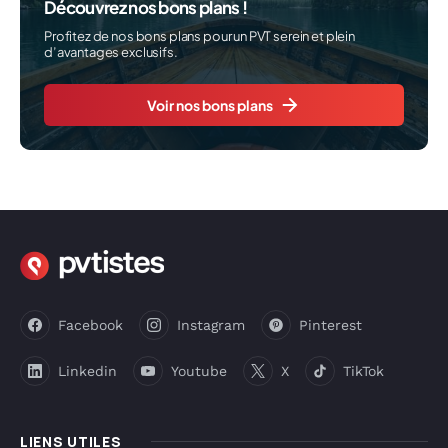
Découvrez nos bons plans !
Profitez de nos bons plans pour un PVT serein et plein
d’avantages exclusifs.
Voir nos bons plans
Facebook
Instagram
Pinterest
Linkedin
Youtube
X
TikTok
LIENS UTILES