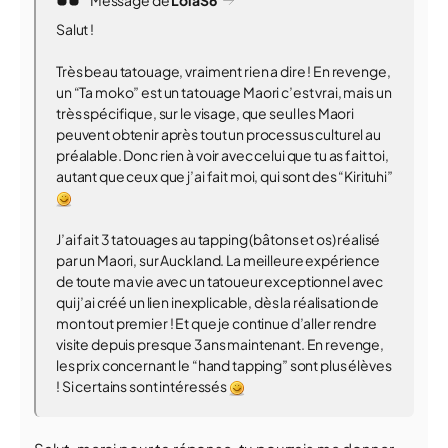
Salut !
Très beau tatouage, vraiment rien a dire ! En revenge,
un “Ta moko” est un tatouage Maori c’est vrai, mais un
très spécifique, sur le visage, que seul les Maori
peuvent obtenir après tout un processus culturel au
préalable. Donc rien à voir avec celui que tu as fait toi,
autant que ceux que j’ai fait moi, qui sont des “Kirituhi”
J’ai fait 3 tatouages au tapping (bâtons et os) réalisé
par un Maori, sur Auckland. La meilleure expérience
de toute ma vie avec un tatoueur exceptionnel avec
qui j’ai créé un lien inexplicable, dès la réalisation de
mon tout premier ! Et que je continue d’aller rendre
visite depuis presque 3ans maintenant. En revenge,
les prix concernant le “hand tapping” sont plus élèves
! Si certains sont intéressés