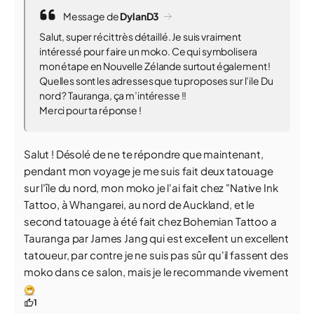
Message de
DylanD3
Salut, super récit très détaillé. Je suis vraiment
intéressé pour faire un moko. Ce qui symbolisera
mon étape en Nouvelle Zélande surtout également !
Quelles sont les adresses que tu proposes sur l’ile Du
nord ? Tauranga, ça m’intéresse !!
Merci pour ta réponse !
Salut ! Désolé de ne te répondre que maintenant,
pendant mon voyage je me suis fait deux tatouage
sur l'île du nord, mon moko je l'ai fait chez "Native Ink
Tattoo, à Whangarei, au nord de Auckland, et le
second tatouage à été fait chez Bohemian Tattoo a
Tauranga par James Jang qui est excellent un excellent
tatoueur, par contre je ne suis pas sûr qu'il fassent des
moko dans ce salon, mais je le recommande vivement
1