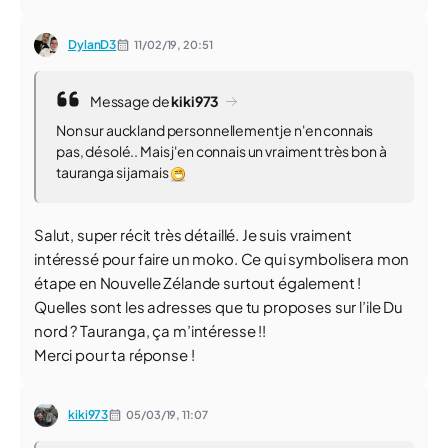
DylanD3
11/02/19,
20:51
Message de
kiki973
Non sur auckland personnellement je n'en connais
pas, désolé.. Mais j'en connais un vraiment très bon à
tauranga si jamais
Salut, super récit très détaillé. Je suis vraiment
intéressé pour faire un moko. Ce qui symbolisera mon
étape en Nouvelle Zélande surtout également !
Quelles sont les adresses que tu proposes sur l’ile Du
nord ? Tauranga, ça m’intéresse !!
Merci pour ta réponse !
kiki973
05/03/19,
11:07