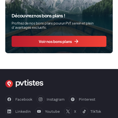
Découvrez nos bons plans !
Profitez de nos bons plans pour un PVT serein et plein
d’avantages exclusifs.
Voir nos bons plans
Facebook
Instagram
Pinterest
Linkedin
Youtube
X
TikTok