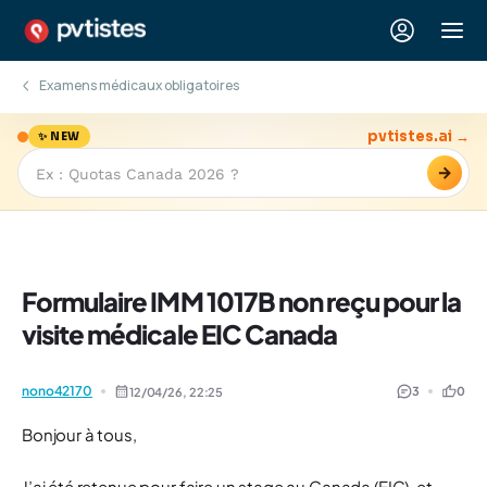
Examens médicaux obligatoires
pvtistes.ai →
✨ NEW
→
Formulaire IMM 1017B non reçu pour la
visite médicale EIC Canada
nono42170
3
0
12/04/26,
22:25
Bonjour à tous,
J’ai été retenue pour faire un stage au Canada (EIC), et