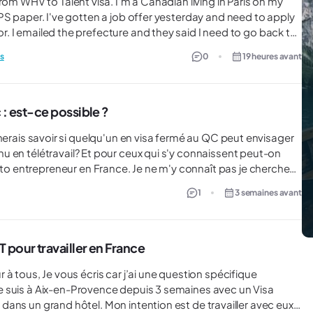
'm a Canadian living in Paris on my
and need to apply
ror. I emailed the prefecture and they said I need to go back to
s
0
19 heures avant
xed cases.
 : est-ce possible ?
ui s'y connaissent peut-on
nce. Je ne m'y connaît pas je cherche
ès apprécié.
1
3 semaines avant
 pour travailler en France
e suis à Aix-en-Provence depuis 3 semaines avec un Visa
er dans un grand hôtel. Mon intention est de travailler avec eux