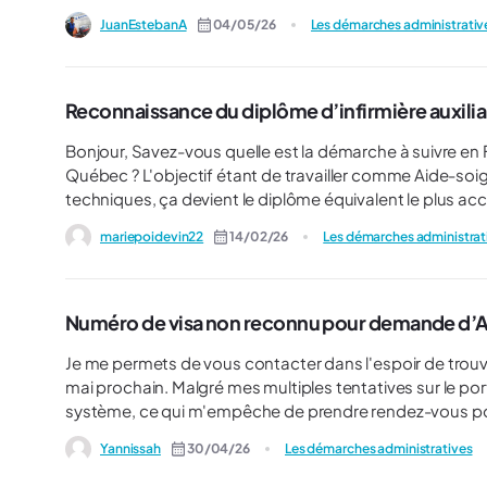
pendant toute la durée de mon séjour (presque un an), m
JuanEstebanA
04/05/26
Les démarches administrativ
la limitation de temps avec un même employeur. J’ai lu que ce visa est souvent exclu des droits à l’assurance maladie
publique et qu'une assurance privée couvrant la maladie 
souscrite). Cependant, ma priorité n'est pas la couvert
(NIR) pour régulariser ma situation professionnelle.
Reconnaissance du diplôme d’infirmière auxili
Bonjour, Savez-vous quelle est la démarche à suivre en France après l'obtention d'un diplôme d'infirmière auxiliaire au
Québec ? L'objectif étant de travailler comme Aide-soignante en France, puisque les compétences sont moins
techniques, ça devient le diplôme équivalent le plus accessibl
votre aide précieuse :)
mariepoidevin22
14/02/26
Les démarches administrat
Numéro de visa non reconnu pour demande d’AP
Je me permets de vous contacter dans l'espoir de trouve
mai prochain. Malgré mes multiples tentatives sur le por
système, ce qui m'empêche de prendre rendez-vous pour solli
arrivée en France le 11 avril dernier et je me suis déplac
Yannissah
30/04/26
Les démarches administratives
demande de rendez-vous. Malheureusement, je n'ai reçu 
à l'absence de réponse à mes courriels, je sollicite votr