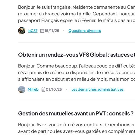
Bonjour, Je suis française, résidente permanente au Canada. J'ai récemment réservé un voyage de 15 jours pour
retourner en France voir ma famille. Cependant, horreur
passeport Français expire le 5 Février. Je n'étais pas au courant de cette règle, mais les compagnies aériennes ET les
sites gouvernementaux nous mettent en garde en disan
laC37
15/11/25
Questions diverses
passeport valide pendant au moins 3 mois après la sortie 
Gouvernement, et il semble y avoir la même information (ic
cette règle s'applique seulement aux ressortissants ayan
Français. Je ne trouve la nuance nulle part, sur aucun site internet. Je remarque sur le site d'Air
Obtenir un rendez-vous VFS Global : astuces et 
selon le type de passeport que j'indique, mais je ne sais p
Bonjour, Comme beaucoup, j’ai beaucoup de difficultés avec VFS Global. J’essaie d’obtenir un rendez-vous, mais il
n’y a jamais de créneaux disponibles. Je me suis connecté
s’affichaient en début et en milieu de mois, mais mon 
compte était débloqué, mais il n’y avait toujours aucun c
Millieb
01/10/25
Les démarches administratives
d’attente et je me demandais si quelqu’un avait fait de
Gestion des mutuelles avant un PVT : conseils ?
Bonjour, Avez-vous clôturé vos contrats de remboursements de soins de santé en france/belgique (mutuelles, etc.)
avant de partir ou les avez-vous gardés en complémen