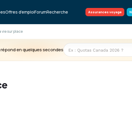
ues
Offres d'emploi
Forum
Recherche
Assurances voyage
N
la vie sur place
te répond en quelques secondes
ce