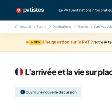
Le PVT
Destinations
Infos pratiq
Accueil
Forum
Destinations
France
L'arrivée et 
Notre IA 
Une question sur le PVT ?
✨ NEW
L'arrivée et la vie sur pla
Ouvrir une nouvelle discussion