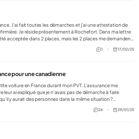
nfirmière. Je réside présentement à Rochefort. Dans ma lettre
J’ai été acceptée dans 2 places, mais les 2 places me demandent
 expliqué sur le site web, ils ne peuvent pas faire un numéro
1
17/02/25
ce qu’il y a une loi qui me défend de pratiquer ma profession avec un pvt? Merci!
rance pour une canadienne
Comment prouver qu'on n'a pas besoin de ce papier à l'assurance ? Je vous remercie d'avance pour votre aide :)
26
29/01/25