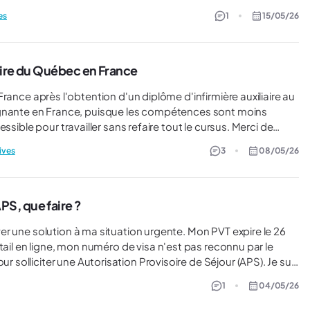
ais je m’inquiète au sujet du numéro de sécurité sociale et de
es
1
15/05/26
et l'hospitalisation nous est exigée (assurance que j'ai déjà
ure médicale, mais l'obtention du numéro de sécurité sociale
aire du Québec en France
e pour travailler sans refaire tout le cursus. Merci de
ives
3
08/05/26
S, que faire ?
r une solution à ma situation urgente. Mon PVT expire le 26
tail en ligne, mon numéro de visa n'est pas reconnu par le
citer une Autorisation Provisoire de Séjour (APS). ​Je suis
ée en préfecture(78) peu après pour remplir un formulaire de
1
04/05/26
aucun retour à ce jour. Face à l'imminence de l'échéance et
e aide pour connaître la marche à suivre. Quelqu'un a-t-il déjà