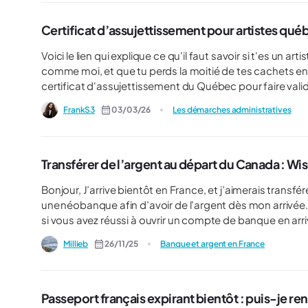
été confronté à cette situation ou existe-t-il une procé
Certificat d’assujettissement pour artistes qu
Voici le lien qui explique ce qu'il faut savoir si t'es un artiste qu
comme moi, et que tu perds la moitié de tes cachets en 
certificat d'assujettissement du Québec pour faire vali
cotisations maladie et carte vitale sur tes cachets etc.
FrankS3
03/03/26
Les démarches administratives
de l'aide sur ça en France. Et comme les artistes sont r
l'ambiguïté et faire sauver des sous aux prochains. (parce que y'a des limites à ce faire défoncer financièrement)
Certificat d'assujettissement: Retraite Quebec - Entente Quebec - France en matiere de securite sociale Explication
de l'Adisq: https://www.adisq.com/wp-content/uploads/2025/10/guide-pratique-tournees-spectacles-musique-
Transférer de l’argent au départ du Canada : Wise
france.pdf
Bonjour, J’arrive bientôt en France, et j’aimerais transférer de l’argent depuis ma banque canadienne vers
une néobanque afin d’avoir de l’argent dès mon arrivée. Est-ce que Wi
Millieb
26/11/25
Banque et argent en France
Passeport français expirant bientôt : puis-je ren