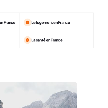
 en France
Le logement en France
La santé en France