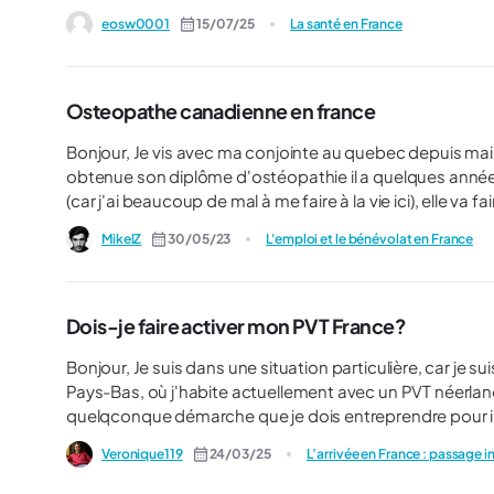
eosw0001
15/07/25
La santé en France
Osteopathe canadienne en france
Bonjour, Je vis avec ma conjointe au quebec depuis maintenant 6ans. Elle est québécoise et osteopathe, elle a
obtenue son diplôme d'ostéopathie il a quelques années déjà à Montreal. Nous souh
(car j'ai beaucoup de mal à me faire à la vie ici), elle v
devoir nous marier par la suite. Notre question est de savoir si son diplôme d'ostéopathie au Québec peut être
MikelZ
30/05/23
L'emploi et le bénévolat en France
Dois-je faire activer mon PVT France?
Bonjour, Je suis dans une situation particulière, car je suis canadienne et j'ai appliqué pour un PVT France à partir des
Pays-Bas, où j'habite actuellement avec un PVT néerlandais. J'ai obtenu mon PVT (!!! :)) et j'aimerais savoi
quelqconque démarche que je dois entreprendre pour in
territoire. J'ai lu dans un des articles ptvtistes qu'il n'est pas nécessaire de faire activer son PVT France, seulement à le
Veronique119
24/03/25
montrer à l'agent à l'immigration à l'aéroport. Seuleme