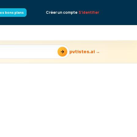
Créer un compte
S'identifier
os bons plans
→
pvtistes.ai →