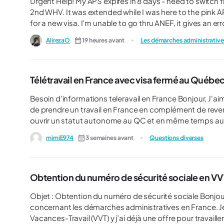
Urgent Help! My APS expires in 8 days - need to switch from WHV to Talent visa. I
2nd WHV. It was extended while I was here to the pink APS paper. I've gotten a job offer yesterday 
for a new visa. I'm unable to go thru ANEF, it gives an er
do it from Canada. But I can't afford the delay to do so, I need to start work. 1. Can I apply for a change of visa from
AlirezaO
19 heures avant
Les démarches administrative
France? Or is it a must to go back to Canada? I read mi
Télétravail en France avec visa fermé au Québec
Besoin d'informations teleravail en France Bonjour, J'aimerais savoir si quelqu'un en visa fermé au QC peut envisager
de prendre un travail en France en complément de revenu en télétravail? Et pour ceux q
ouvrir un statut autonome au QC et en même temps auto entrepreneur en Fra
juste des infos alors si vous avez des pistes ce serait tr
mimiE974
3 semaines avant
Questions diverses
Obtention du numéro de sécurité sociale en VVT
Objet : Obtention du numéro de sécurité sociale Bonjour à tous, Je vous écris car j’ai une question spécifique
concernant les démarches administratives en France. J
Vacances-Travail (VVT) y j’ai déjà une offre pour travaill