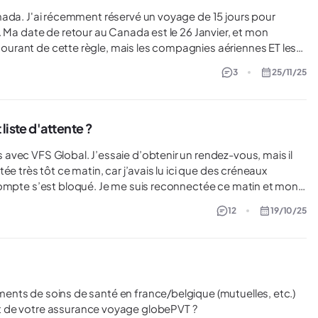
. Ma date de retour au Canada est le 26 Janvier, et mon
t que pour Voyage en France, les voyageurs ont besoin d'un
3
25/11/25
du voyageur de France. J'ai vérifié sur le site du
i). Cependant, l'info est sur la section Visas. Je ne sais pas si
t un passeport étranger, ou bien c'est aussi le cas pour les
Transat une nuance
liste d'attente ?
as si c'est...
e très tôt ce matin, car j’avais lu ici que des créneaux
compte s’est bloqué. Je me suis reconnectée ce matin et mon
réneau disponible. Je me suis donc inscrite sur la liste
12
19/10/25
 même, si cela avait été concluant, et combien de temps après
l’inscription vous avez obtenu un rendez-vous. Aussi, si vous avez d’autres astuces, je suis preneuse ! Merci :)
t de votre assurance voyage globePVT ?