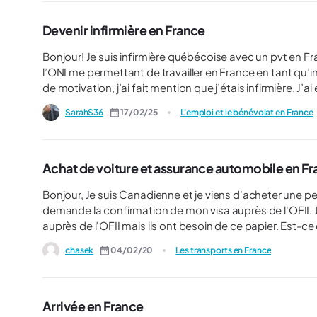
Devenir infirmière en France
Bonjour! Je suis infirmière québécoise avec un pvt en France. J’ai fait toutes les démarches et j’ai une attestation de
l’ONI me permettant de travailler en France en tant qu’i
de motivation, j’ai fait mention que j’étais infirmière. 
un numéro de sécurité social. J’ai été au CPAM et comme
SarahS36
17/02/25
L'emploi et le bénévolat en France
de sécurité social à cause de mon PVT. Est-ce qu’il y a des infirmiers avec un PVT qui se sont fait embaucher? Ou est-
Achat de voiture et assurance automobile en F
Bonjour, Je suis Canadienne et je viens d'acheter une petite voiture en France durant mon PVT. L'assurance me
demande la confirmation de mon visa auprès de l'OFII. Je leur ai expliqué que je n'avais pas de démarche à faire
auprès de l'OFII mais ils ont besoin de ce papier. Est-ce qu'il y aurait des personnes dans la même situation ?
chasek
04/02/20
Les transports en France
Arrivée en France