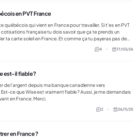
dure spécifique pour les dossiers non reconnus par le portail ?
ébécois en PVT France
ébécois qui vient en France pour travailler. Si t'es en PVT
cotisations française tu dois savoir que ça te prends un
der ta carte soleil en France. Et comme ça tu payeras pas de
 Je met ça ici car personne m'a dit comment faire en cherchant
4
17/03/26
ares dans les pvtistes Québec-France j'espère éclaircir
 est-il fiable ?
se est vraiment fiable ? Aussi, je me demandais
si vous avez réussi à ouvrir un compte de banque en arrivant en France. Merci.
2
26/11/25
trer en France ?