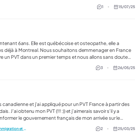
1
15/07/25
aitons demmenager en France
a faire un PVT dans un premier temps et nous allons sans doute
3
26/05/25
reconnu en France, et si elle pourra pratiquer en France avec le titre d'ostéopathe ? Merci pour votre aide.
r s'il y a
former le gouvernement français de mon arrivée sur le
L’arrivée en France : passage immigration et douane
2
25/03/25
nt, comme je suis déjà dans l'Union Européenne, je ne passerai
pas aux services d'immigration lors de mon déplacement en France. Merci pour votre aide! Véronique