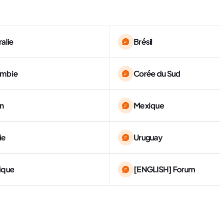
ralie
Brésil
ombie
Corée du Sud
n
Mexique
ie
Uruguay
ique
[ENGLISH] Forum