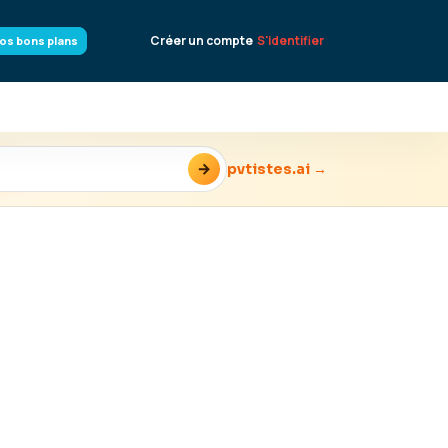
Créer un compte
S'identifier
os bons plans
→
pvtistes.ai →