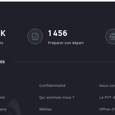
0K
1 456
es
Préparer son départ
LES
Confidentialité
Nous con
loi
Qui sommes-nous ?
Le PVT 
lans
Médias
Offres d