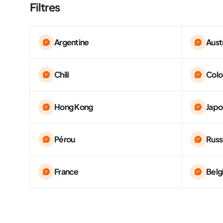
Filtres
Argentine
Aust
Chili
Col
Hong Kong
Japo
Pérou
Russ
France
Belg