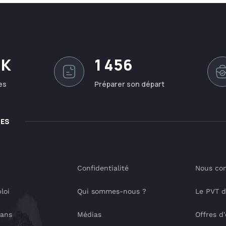
0K
1 456
es
Préparer son départ
LES
Confidentialité
Nous con
loi
Qui sommes-nous ?
Le PVT 
lans
Médias
Offres d