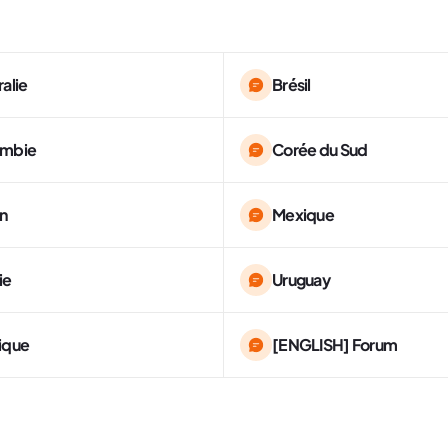
ralie
Brésil
ombie
Corée du Sud
n
Mexique
ie
Uruguay
ique
[ENGLISH] Forum