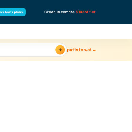
Créer un compte
S'identifier
os bons plans
→
pvtistes.ai →