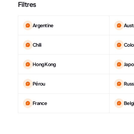
Filtres
Argentine
Aust
Chili
Col
Hong Kong
Japo
Pérou
Russ
France
Belg