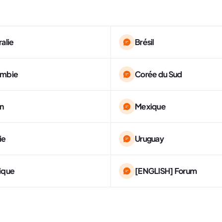
ralie
Brésil
ombie
Corée du Sud
n
Mexique
ie
Uruguay
ique
[ENGLISH] Forum