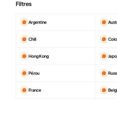
Filtres
Argentine
Aust
Chili
Col
Hong Kong
Japo
Pérou
Russ
France
Belg