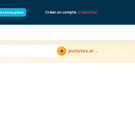
Créer un compte
S'identifier
os bons plans
→
pvtistes.ai →