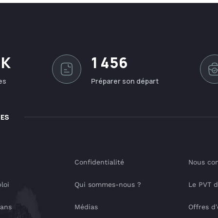
0K
1 456
es
Préparer son départ
LES
Confidentialité
Nous con
loi
Qui sommes-nous ?
Le PVT 
lans
Médias
Offres d