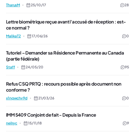
TharusM
25/10/17
28
Lettre biométrique reçue avant l'accusé de réception : est-
ce normal ?
MalikaT2
17/06/26
0
Tutoriel – Demander sa Résidence Permanente au Canada
(partie fédérale)
Staff
24/05/20
95
Refus CSQ PRTQ : recours possible après document non
conforme ?
x1nqwchv9d
21/03/26
0
IMM 5409 Conjoint de fait - Depuis la France
neilryc
15/11/18
9