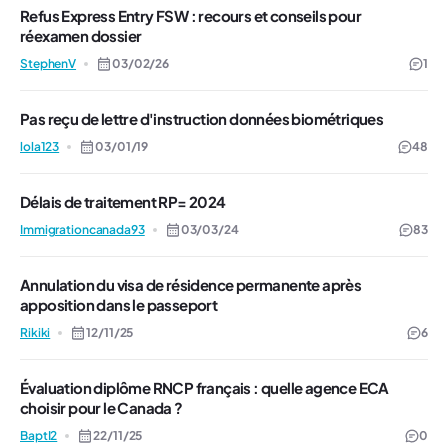
Refus Express Entry FSW : recours et conseils pour
réexamen dossier
StephenV
03/02/26
1
Pas reçu de lettre d'instruction données biométriques
lola123
03/01/19
48
Délais de traitement RP= 2024
Immigrationcanada93
03/03/24
83
Annulation du visa de résidence permanente après
apposition dans le passeport
Rikiki
12/11/25
6
Évaluation diplôme RNCP français : quelle agence ECA
choisir pour le Canada ?
BaptI2
22/11/25
0