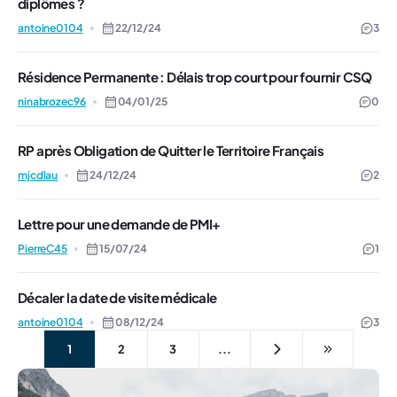
diplômes ?
antoine0104
22/12/24
3
Résidence Permanente : Délais trop court pour fournir CSQ
ninabrozec96
04/01/25
0
RP après Obligation de Quitter le Territoire Français
mjcdlau
24/12/24
2
Lettre pour une demande de PMI+
PierreC45
15/07/24
1
Décaler la date de visite médicale
antoine0104
08/12/24
3
1
2
3
...