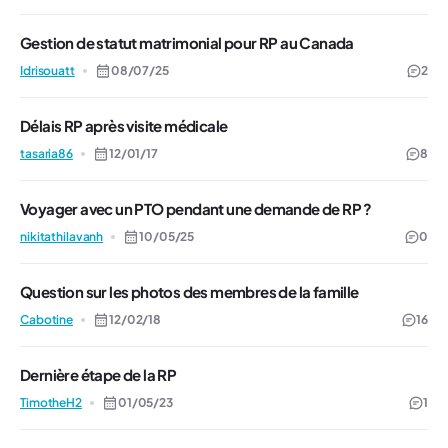
Gestion de statut matrimonial pour RP au Canada
Idrisouatt
08/07/25
2
Délais RP après visite médicale
tasaria86
12/01/17
8
Voyager avec un PTO pendant une demande de RP ?
nikitathilavanh
10/05/25
0
Question sur les photos des membres de la famille
Cabotine
12/02/18
16
Dernière étape de la RP
TimotheH2
01/05/23
1