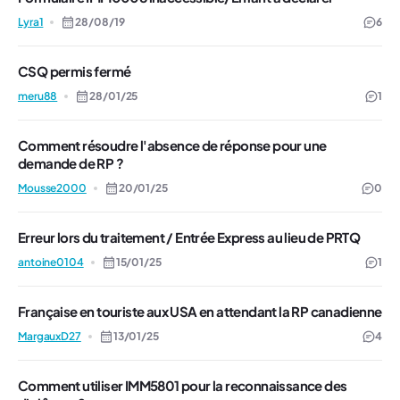
Lyra1
28/08/19
6
CSQ permis fermé
meru88
28/01/25
1
Comment résoudre l'absence de réponse pour une
demande de RP ?
Mousse2000
20/01/25
0
Erreur lors du traitement / Entrée Express au lieu de PRTQ
antoine0104
15/01/25
1
Française en touriste aux USA en attendant la RP canadienne
MargauxD27
13/01/25
4
Comment utiliser IMM5801 pour la reconnaissance des