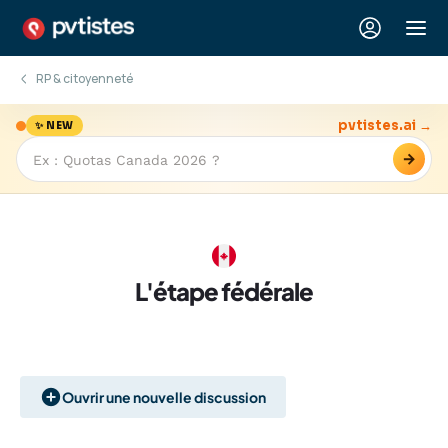
RP & citoyenneté
pvtistes.ai →
✨ NEW
→
L'étape fédérale
Ouvrir une nouvelle discussion