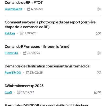
Demande de RP + PTOT
QuentinWolf
17/03/25
1
Comment envoyer la photocopie du passeport (dernière
étape de la demande de RP)
RebLeg
14/03/25
0
Demande RP en cours - fin permis fermé
PierreP44
05/03/25
1
Demande de clarification concernant la visite médical
Remi83400
23/02/25
1
Délai traitement rp 2023
SiraN
07/07/23
30
Formulaire IMM0008 inaccessible/Enfant à déclarer