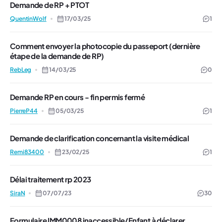
Demande de RP + PTOT
QuentinWolf
17/03/25
1
Comment envoyer la photocopie du passeport (dernière
étape de la demande de RP)
RebLeg
14/03/25
0
Demande RP en cours - fin permis fermé
PierreP44
05/03/25
1
Demande de clarification concernant la visite médical
Remi83400
23/02/25
1
Délai traitement rp 2023
SiraN
07/07/23
30
Formulaire IMM0008 inaccessible/Enfant à déclarer