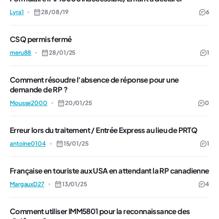
Lyra1
28/08/19
6
CSQ permis fermé
meru88
28/01/25
1
Comment résoudre l'absence de réponse pour une
demande de RP ?
Mousse2000
20/01/25
0
Erreur lors du traitement / Entrée Express au lieu de PRTQ
antoine0104
15/01/25
1
Française en touriste aux USA en attendant la RP canadienne
MargauxD27
13/01/25
4
Comment utiliser IMM5801 pour la reconnaissance des