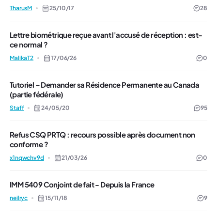
TharusM
25/10/17
28
Lettre biométrique reçue avant l'accusé de réception : est-
ce normal ?
MalikaT2
17/06/26
0
Tutoriel – Demander sa Résidence Permanente au Canada
(partie fédérale)
Staff
24/05/20
95
Refus CSQ PRTQ : recours possible après document non
conforme ?
x1nqwchv9d
21/03/26
0
IMM 5409 Conjoint de fait - Depuis la France
neilryc
15/11/18
9