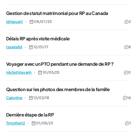
Gestion de statut matrimonial pour RP au Canada
Idrisouatt
08/07/25
2
Délais RP après visite médicale
tasaria86
12/01/17
8
Voyager avec un PTO pendant une demande de RP ?
nikitathilavanh
10/05/25
0
Question sur les photos des membres de la famille
Cabotine
12/02/18
16
Dernière étape de la RP
TimotheH2
01/05/23
1