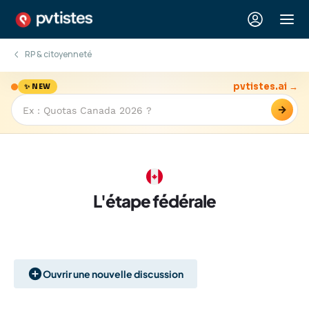
RP & citoyenneté
pvtistes.ai →
✨ NEW
→
L'étape fédérale
Ouvrir une nouvelle discussion