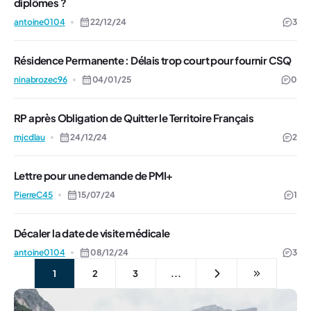
diplômes ?
antoine0104
22/12/24
3
Résidence Permanente : Délais trop court pour fournir CSQ
ninabrozec96
04/01/25
0
RP après Obligation de Quitter le Territoire Français
mjcdlau
24/12/24
2
Lettre pour une demande de PMI+
PierreC45
15/07/24
1
Décaler la date de visite médicale
antoine0104
08/12/24
3
1
2
3
...