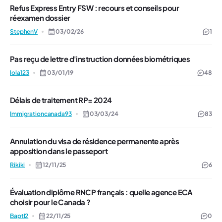
Refus Express Entry FSW : recours et conseils pour
réexamen dossier
StephenV
03/02/26
1
Pas reçu de lettre d'instruction données biométriques
lola123
03/01/19
48
Délais de traitement RP= 2024
Immigrationcanada93
03/03/24
83
Annulation du visa de résidence permanente après
apposition dans le passeport
Rikiki
12/11/25
6
Évaluation diplôme RNCP français : quelle agence ECA
choisir pour le Canada ?
BaptI2
22/11/25
0