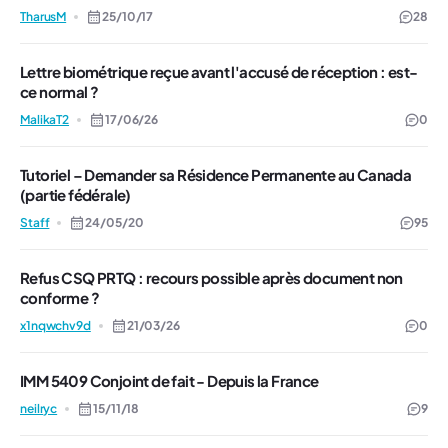
TharusM
25/10/17
28
Lettre biométrique reçue avant l'accusé de réception : est-
ce normal ?
MalikaT2
17/06/26
0
Tutoriel – Demander sa Résidence Permanente au Canada
(partie fédérale)
Staff
24/05/20
95
Refus CSQ PRTQ : recours possible après document non
conforme ?
x1nqwchv9d
21/03/26
0
IMM 5409 Conjoint de fait - Depuis la France
neilryc
15/11/18
9