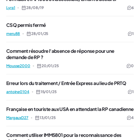
Lyra1
28/08/19
6
CSQ permis fermé
meru88
28/01/25
1
Comment résoudre l'absence de réponse pour une
demande de RP ?
Mousse2000
20/01/25
0
Erreur lors du traitement / Entrée Express au lieu de PRTQ
antoine0104
15/01/25
1
Française en touriste aux USA en attendant la RP canadienne
MargauxD27
13/01/25
4
Comment utiliser IMM5801 pour la reconnaissance des