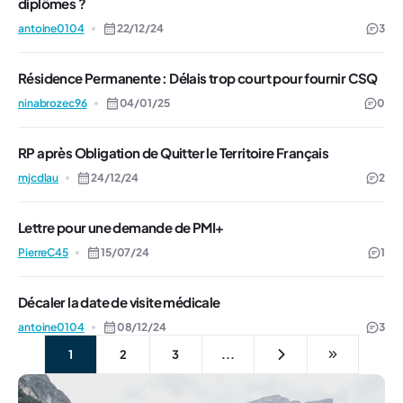
diplômes ?
antoine0104
22/12/24
3
Résidence Permanente : Délais trop court pour fournir CSQ
ninabrozec96
04/01/25
0
RP après Obligation de Quitter le Territoire Français
mjcdlau
24/12/24
2
Lettre pour une demande de PMI+
PierreC45
15/07/24
1
Décaler la date de visite médicale
antoine0104
08/12/24
3
1
2
3
...