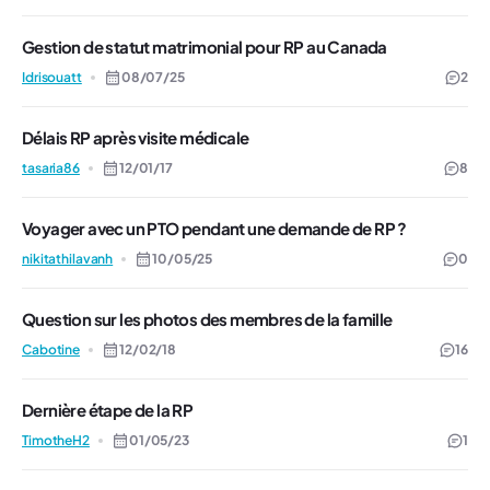
Gestion de statut matrimonial pour RP au Canada
Idrisouatt
08/07/25
2
Délais RP après visite médicale
tasaria86
12/01/17
8
Voyager avec un PTO pendant une demande de RP ?
nikitathilavanh
10/05/25
0
Question sur les photos des membres de la famille
Cabotine
12/02/18
16
Dernière étape de la RP
TimotheH2
01/05/23
1