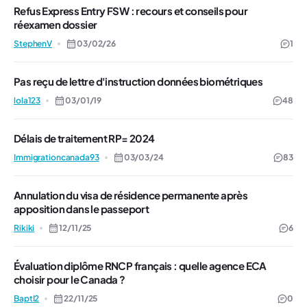
Refus Express Entry FSW : recours et conseils pour
réexamen dossier
StephenV
03/02/26
1
Pas reçu de lettre d'instruction données biométriques
lola123
03/01/19
48
Délais de traitement RP= 2024
Immigrationcanada93
03/03/24
83
Annulation du visa de résidence permanente après
apposition dans le passeport
Rikiki
12/11/25
6
Évaluation diplôme RNCP français : quelle agence ECA
choisir pour le Canada ?
BaptI2
22/11/25
0