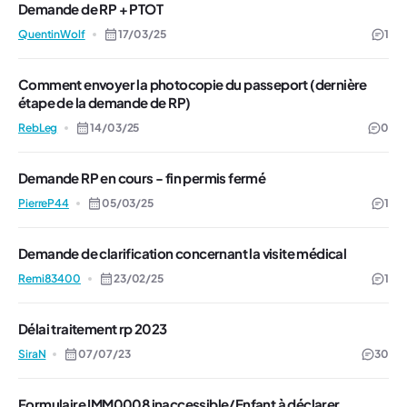
Demande de RP + PTOT
QuentinWolf
17/03/25
1
Comment envoyer la photocopie du passeport (dernière
étape de la demande de RP)
RebLeg
14/03/25
0
Demande RP en cours - fin permis fermé
PierreP44
05/03/25
1
Demande de clarification concernant la visite médical
Remi83400
23/02/25
1
Délai traitement rp 2023
SiraN
07/07/23
30
Formulaire IMM0008 inaccessible/Enfant à déclarer