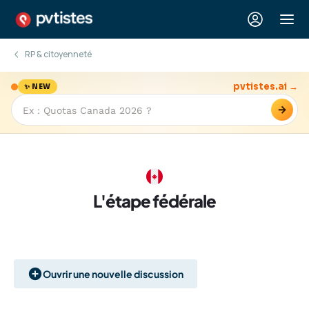
RP & citoyenneté
pvtistes.ai →
✨ NEW
→
L'étape fédérale
Ouvrir une nouvelle discussion