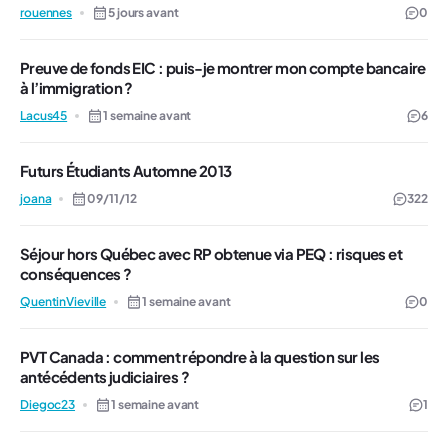
rouennes
5 jours avant
0
Preuve de fonds EIC : puis-je montrer mon compte bancaire
à l’immigration ?
Lacus45
1 semaine avant
6
Futurs Étudiants Automne 2013
joana
09/11/12
322
Séjour hors Québec avec RP obtenue via PEQ : risques et
conséquences ?
QuentinVieville
1 semaine avant
0
PVT Canada : comment répondre à la question sur les
antécédents judiciaires ?
Diegoc23
1 semaine avant
1