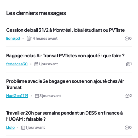
Les derniers messages
Cession de bail 3 1/2 à Montréal, idéal étudiant ou PVTiste
lionelp3
14 heures avant
0
Bagage inclus Air Transat PVTistes non ajouté : que faire ?
federicaa30
1 jour avant
1
Problème avec le 2e bagage en soute non ajouté chez Air
Transat
NadGeo1791
3 jours avant
2
Travailler 20h par semaine pendant un DESS en finance à
l’UQAM : faisable ?
Llolo
1 jour avant
0