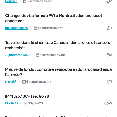
Foudre3
3 semaines avant
2
Changer de visa fermé à PVT à Montréal : démarches et
conditions
luciebesnard78
3 semaines avant
1
Travailler dans le cinéma au Canada : démarches et conseils
recherchés
Jujupomme1008
4 semaines avant
2
Preuve de fonds : compte en euros ou en dollars canadiens à
l'arrivée ?
meru88
4 semaines avant
1
IMM 5257 SCH1 section 8
ElodieA9
03/04/23
65