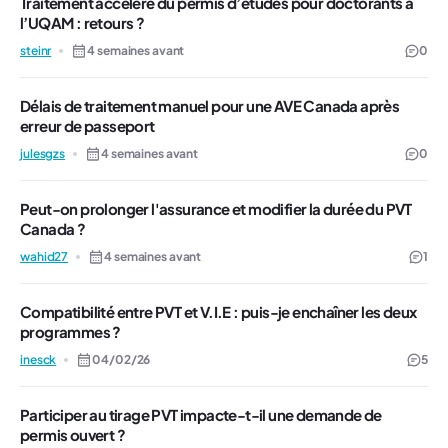
Traitement accéléré du permis d’études pour doctorants à
l’UQAM : retours ?
steinr
4 semaines avant
0
Délais de traitement manuel pour une AVE Canada après
erreur de passeport
julesgzs
4 semaines avant
0
Peut-on prolonger l'assurance et modifier la durée du PVT
Canada ?
wahid27
4 semaines avant
1
Compatibilité entre PVT et V.I.E : puis-je enchaîner les deux
programmes ?
inesck
04/02/26
5
Participer au tirage PVT impacte-t-il une demande de
permis ouvert ?