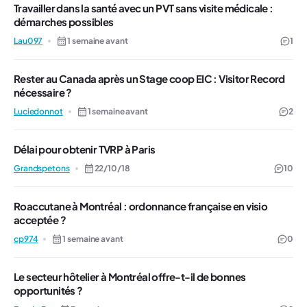
Travailler dans la santé avec un PVT sans visite médicale :
démarches possibles
Lau097
1 semaine avant
1
Rester au Canada après un Stage coop EIC : Visitor Record
nécessaire ?
Luciedonnot
1 semaine avant
2
Délai pour obtenir TVRP à Paris
Grandspetons
22/10/18
10
Roaccutane à Montréal : ordonnance française en visio
acceptée ?
cp974
1 semaine avant
0
Le secteur hôtelier à Montréal offre-t-il de bonnes
opportunités ?