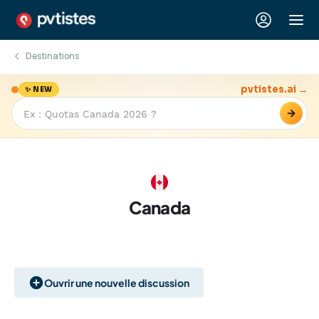
Destinations
pvtistes.ai →
✨ NEW
→
Canada
Ouvrir une nouvelle discussion