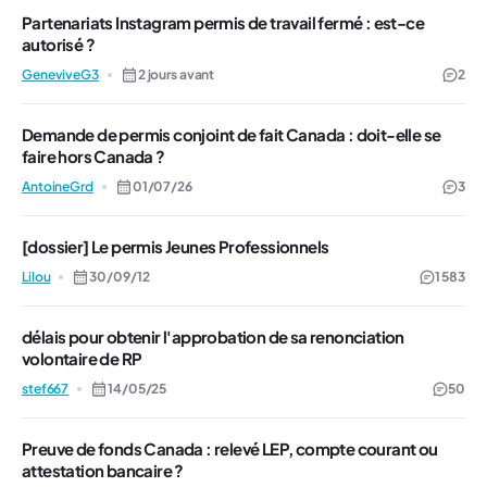
Partenariats Instagram permis de travail fermé : est-ce
autorisé ?
GeneviveG3
2 jours avant
2
Demande de permis conjoint de fait Canada : doit-elle se
faire hors Canada ?
AntoineGrd
01/07/26
3
[dossier] Le permis Jeunes Professionnels
Lilou
30/09/12
1 583
délais pour obtenir l'approbation de sa renonciation
volontaire de RP
stef667
14/05/25
50
Preuve de fonds Canada : relevé LEP, compte courant ou
attestation bancaire ?