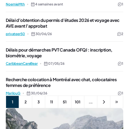
NoemieMth
4 semaines avant
1
Délai d’obtention du permis d’études 2026 et voyage avec
AVE avant l’approbat
privateer50
30/06/26
2
Délais pour démarches PVT Canada OFQJ : inscription,
biométrie, voyage
CaribbeanCareBear
07/05/26
1
Recherche colocation à Montréal avec chat, colocataires
femmes de préférence
MarilouG
30/06/26
1
1
2
3
11
51
101
...