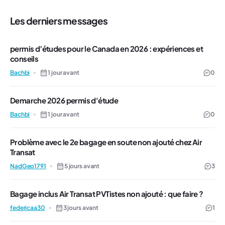
Les derniers messages
permis d’études pour le Canada en 2026 : expériences et
conseils
Bachbi
1 jour avant
0
Demarche 2026 permis d'étude
Bachbi
1 jour avant
0
Problème avec le 2e bagage en soute non ajouté chez Air
Transat
NadGeo1791
5 jours avant
3
Bagage inclus Air Transat PVTistes non ajouté : que faire ?
federicaa30
3 jours avant
1