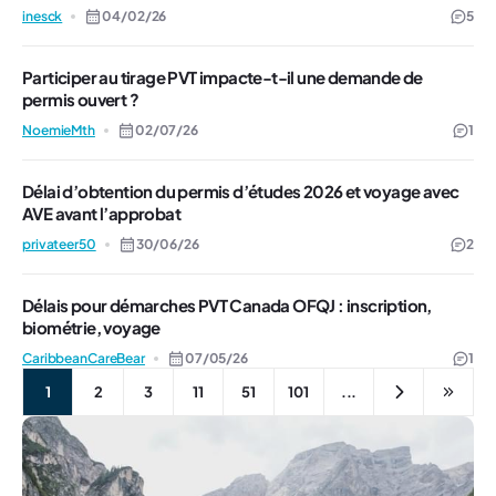
inesck
04/02/26
5
Participer au tirage PVT impacte-t-il une demande de
permis ouvert ?
NoemieMth
02/07/26
1
Délai d’obtention du permis d’études 2026 et voyage avec
AVE avant l’approbat
privateer50
30/06/26
2
Délais pour démarches PVT Canada OFQJ : inscription,
biométrie, voyage
CaribbeanCareBear
07/05/26
1
1
2
3
11
51
101
...