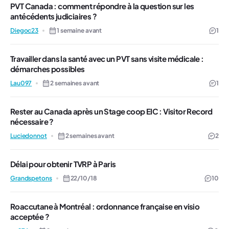
PVT Canada : comment répondre à la question sur les
antécédents judiciaires ?
Diegoc23
1 semaine avant
1
Travailler dans la santé avec un PVT sans visite médicale :
démarches possibles
Lau097
2 semaines avant
1
Rester au Canada après un Stage coop EIC : Visitor Record
nécessaire ?
Luciedonnot
2 semaines avant
2
Délai pour obtenir TVRP à Paris
Grandspetons
22/10/18
10
Roaccutane à Montréal : ordonnance française en visio
acceptée ?