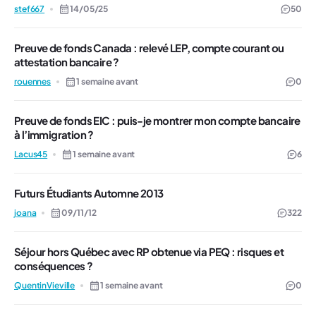
stef667
14/05/25
50
Preuve de fonds Canada : relevé LEP, compte courant ou
attestation bancaire ?
rouennes
1 semaine avant
0
Preuve de fonds EIC : puis-je montrer mon compte bancaire
à l’immigration ?
Lacus45
1 semaine avant
6
Futurs Étudiants Automne 2013
joana
09/11/12
322
Séjour hors Québec avec RP obtenue via PEQ : risques et
conséquences ?
QuentinVieville
1 semaine avant
0