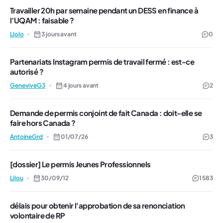
Travailler 20h par semaine pendant un DESS en finance à
l’UQAM : faisable ?
Llolo
3 jours avant
0
Partenariats Instagram permis de travail fermé : est-ce
autorisé ?
GeneviveG3
4 jours avant
2
Demande de permis conjoint de fait Canada : doit-elle se
faire hors Canada ?
AntoineGrd
01/07/26
3
[dossier] Le permis Jeunes Professionnels
Lilou
30/09/12
1 583
délais pour obtenir l'approbation de sa renonciation
volontaire de RP