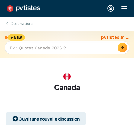
Destinations
pvtistes.ai →
✨ NEW
→
Canada
Ouvrir une nouvelle discussion