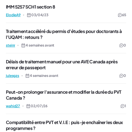
IMM 5257 SCH1 section 8
ElodieA9
03/04/23
65
Traitement accéléré du permis d’études pour doctorants à
l’UQAM : retours ?
steinr
4 semaines avant
0
Délais de traitement manuel pour une AVE Canada après
erreur de passeport
julesgzs
4 semaines avant
0
Peut-on prolonger l'assurance et modifier la durée du PVT
Canada ?
wahid27
02/07/26
1
Compatibilité entre PVT et V.I.E : puis-je enchaîner les deux
programmes ?