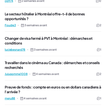
cp974
2 semaines avant
0
Le secteur hôtelier à Montréal offre-t-il de bonnes
opportunités ?
Foudre3
3 semaines avant
2
Changer de visa fermé à PVT à Montréal : démarches et
conditions
luciebesnard78
3 semaines avant
1
Travailler dans le cinéma au Canada : démarches et conseils
recherchés
Jujupomme1008
4 semaines avant
2
Preuve de fonds : compte en euros ou en dollars canadiens à
l'arrivée ?
meru88
4 semaines avant
1