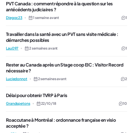
PVT Canada : comment répondre à la question sur les
antécédents judiciaires ?
Diegoc23
1 semaine avant
1
Travailler dans la santé avec un PVT sans visite médicale :
démarches possibles
Lau097
2 semaines avant
1
Rester au Canada après un Stage coop EIC : Visitor Record
nécessaire ?
Luciedonnot
2 semaines avant
2
Délai pour obtenir TVRP à Paris
Grandspetons
22/10/18
10
Roaccutane à Montréal : ordonnance française en visio
acceptée ?