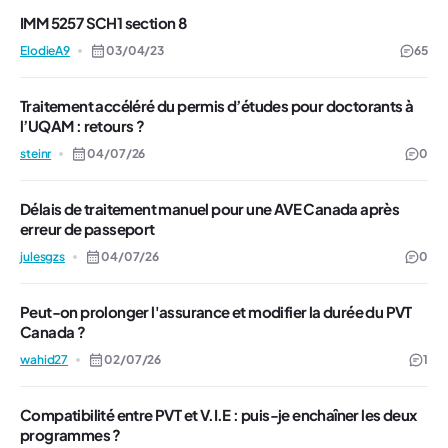
IMM 5257 SCH1 section 8
ElodieA9
03/04/23
65
Traitement accéléré du permis d’études pour doctorants à
l’UQAM : retours ?
steinr
04/07/26
0
Délais de traitement manuel pour une AVE Canada après
erreur de passeport
julesgzs
04/07/26
0
Peut-on prolonger l'assurance et modifier la durée du PVT
Canada ?
wahid27
02/07/26
1
Compatibilité entre PVT et V.I.E : puis-je enchaîner les deux
programmes ?