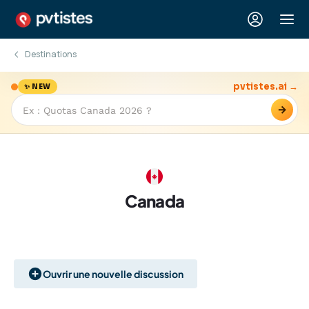
Destinations
pvtistes.ai →
✨ NEW
→
Canada
Ouvrir une nouvelle discussion