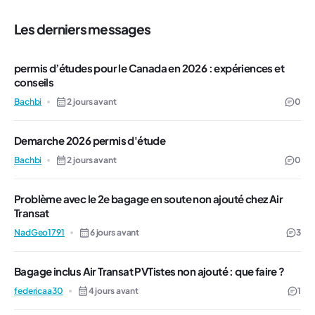
Les derniers messages
permis d’études pour le Canada en 2026 : expériences et
conseils
Bachbi
2 jours avant
0
Demarche 2026 permis d'étude
Bachbi
2 jours avant
0
Problème avec le 2e bagage en soute non ajouté chez Air
Transat
NadGeo1791
6 jours avant
3
Bagage inclus Air Transat PVTistes non ajouté : que faire ?
federicaa30
4 jours avant
1