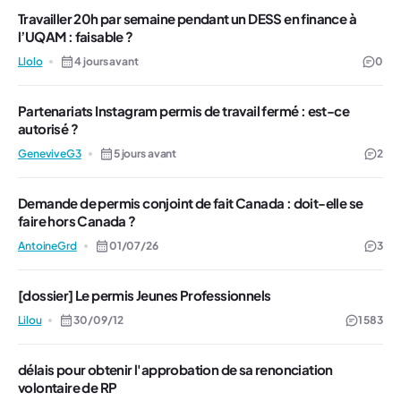
Travailler 20h par semaine pendant un DESS en finance à
l’UQAM : faisable ?
Llolo
4 jours avant
0
Partenariats Instagram permis de travail fermé : est-ce
autorisé ?
GeneviveG3
5 jours avant
2
Demande de permis conjoint de fait Canada : doit-elle se
faire hors Canada ?
AntoineGrd
01/07/26
3
[dossier] Le permis Jeunes Professionnels
Lilou
30/09/12
1 583
délais pour obtenir l'approbation de sa renonciation
volontaire de RP