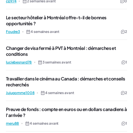
cp974
2 semaines avant
0
Le secteur hôtelier à Montréal offre-t-il de bonnes
opportunités ?
Foudre3
4 semaines avant
2
Changer de visa fermé à PVT à Montréal : démarches et
conditions
luciebesnard78
3 semaines avant
1
Travailler dans le cinéma au Canada : démarches et conseils
recherchés
Jujupomme1008
4 semaines avant
2
Preuve de fonds : compte en euros ou en dollars canadiens à
l'arrivée ?
meru88
4 semaines avant
1