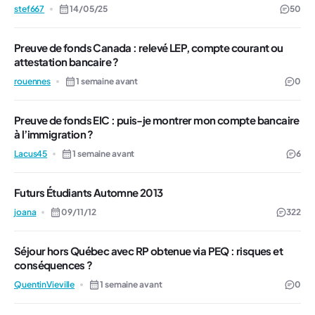
stef667
14/05/25
50
Preuve de fonds Canada : relevé LEP, compte courant ou
attestation bancaire ?
rouennes
1 semaine avant
0
Preuve de fonds EIC : puis-je montrer mon compte bancaire
à l’immigration ?
Lacus45
1 semaine avant
6
Futurs Étudiants Automne 2013
joana
09/11/12
322
Séjour hors Québec avec RP obtenue via PEQ : risques et
conséquences ?
QuentinVieville
1 semaine avant
0