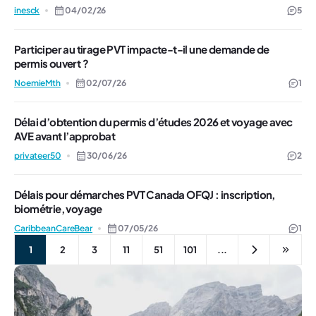
inesck
04/02/26
5
Participer au tirage PVT impacte-t-il une demande de
permis ouvert ?
NoemieMth
02/07/26
1
Délai d’obtention du permis d’études 2026 et voyage avec
AVE avant l’approbat
privateer50
30/06/26
2
Délais pour démarches PVT Canada OFQJ : inscription,
biométrie, voyage
CaribbeanCareBear
07/05/26
1
1
2
3
11
51
101
...