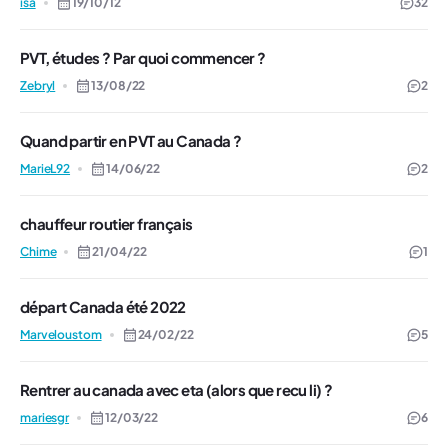
isa
19/10/12
32
PVT, études ? Par quoi commencer ?
Zebryl
13/08/22
2
Quand partir en PVT au Canada ?
MarieL92
14/06/22
2
chauffeur routier français
Chime
21/04/22
1
départ Canada été 2022
Marveloustom
24/02/22
5
Rentrer au canada avec eta (alors que recu li) ?
mariesgr
12/03/22
6