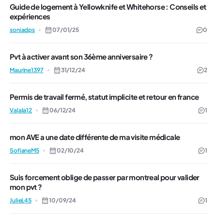
Guide de logement à Yellowknife et Whitehorse : Conseils et
expériences
soniadps
07/01/25
0
Pvt à activer avant son 36ème anniversaire ?
Maurine1397
31/12/24
2
Permis de travail fermé, statut implicite et retour en france
Valala12
06/12/24
1
mon AVE a une date différente de ma visite médicale
SofianeM5
02/10/24
1
Suis forcement oblige de passer par montreal pour valider
mon pvt ?
JulieL45
10/09/24
1