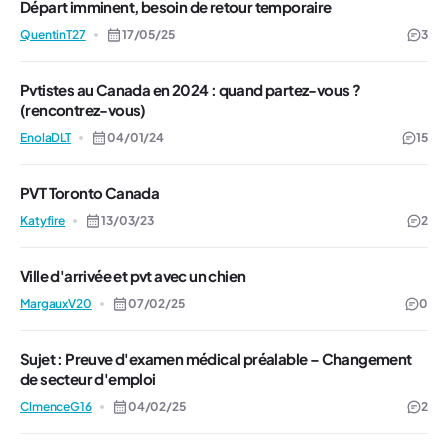
Départ imminent, besoin de retour temporaire
QuentinT27
17/05/25
3
Pvtistes au Canada en 2024 : quand partez-vous ?
(rencontrez-vous)
EnolaDLT
04/01/24
15
PVT Toronto Canada
Katyfire
13/03/23
2
Ville d'arrivée et pvt avec un chien
MargauxV20
07/02/25
0
Sujet : Preuve d'examen médical préalable – Changement
de secteur d'emploi
ClmenceG16
04/02/25
2