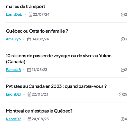
malles de transport
LornaDeb
22/07/24
2
Québec ou Ontario en famille ?
Amaury6
04/02/24
3
10 raisons de passer de voyager ou de vivre au Yukon
(Canada)
PamelaB
21/03/23
2
Pvtistes au Canada en 2023 : quand partez-vous ?
EnolaDLT
22/03/23
25
Montreal ce n’est pas le Québec?
Nanot02
24/08/23
4