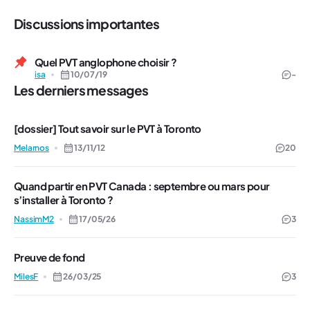
Discussions importantes
Quel PVT anglophone choisir ?
isa
10/07/19
-
Les derniers messages
[dossier] Tout savoir sur le PVT à Toronto
Melarnos
13/11/12
20
Quand partir en PVT Canada : septembre ou mars pour
s’installer à Toronto ?
NassimM2
17/05/26
3
Preuve de fond
MilesF
26/03/25
3