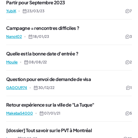
Partir pour Septembre 2023
YubiK
23/03/23
7
Campagne = rencontres difficiles ?
Nanot02
18/01/23
3
Quelle est la bonne date d'entrée ?
Moulie
08/08/22
2
Question pour envoi de demande de visa
GAGOU974
30/12/22
1
Retour expérience sur la ville de "La Tuque"
Makeba54000
07/01/21
5
[dossier] Tout savoir sur le PVT à Montréal