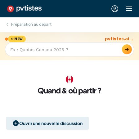
Préparation au départ
pvtistes.ai →
✨ NEW
→
Quand & où partir ?
Ouvrir une nouvelle discussion