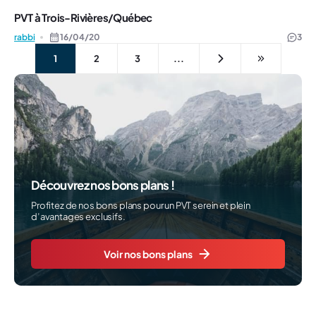
PVT à Trois-Rivières/Québec
rabbi
16/04/20
3
1
2
3
...
Découvrez nos bons plans !
Profitez de nos bons plans pour un PVT serein et plein
d’avantages exclusifs.
Voir nos bons plans