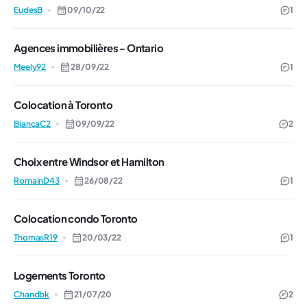
EudesB
09/10/22
1
Agences immobilières - Ontario
Meely92
28/09/22
1
Colocation à Toronto
BiancaC2
09/09/22
2
Choix entre Windsor et Hamilton
RomainD43
26/08/22
1
Colocation condo Toronto
ThomasR19
20/03/22
1
Logements Toronto
Chandbk
21/07/20
2