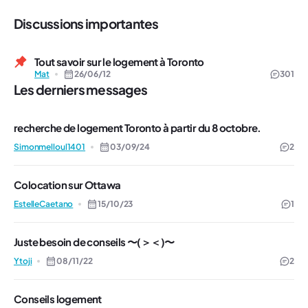
Discussions importantes
Tout savoir sur le logement à Toronto
Mat
26/06/12
301
Les derniers messages
recherche de logement Toronto à partir du 8 octobre.
Simonmelloul1401
03/09/24
2
Colocation sur Ottawa
EstelleCaetano
15/10/23
1
Juste besoin de conseils 〜(＞＜)〜
Ytoji
08/11/22
2
Conseils logement