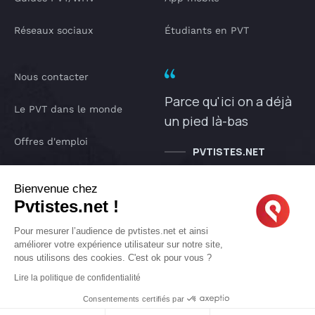
Réseaux sociaux
Étudiants en PVT
Nous contacter
Parce qu'ici on a déjà
Le PVT dans le monde
un pied là-bas
Offres d'emploi
PVTISTES.NET
Notre Podcast
Bienvenue chez
Pvtistes.net !
IA pvtistes
Pour mesurer l’audience de pvtistes.net et ainsi
améliorer votre expérience utilisateur sur notre site,
nous utilisons des cookies. C'est ok pour vous ?
Copyright © 2005-2026 pvtistes.net
Lire la politique de confidentialité
Pvtistes® est une marque déposée. Tous droits réservés.
Consentements certifiés par