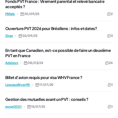
Fonds PVT France : Virement parental et relevé bancaire
acceptés ?
Millieb
20/09/25
2
Ouverture PVT 2026 pour Brésiliens : infos et dates?
Shae
02/09/25
3
En tant que Canadien, est-ce possible de faire un deuxième
PVT en France
Adelrays
08/03/24
24
Billet d'avion requis pour visa WHV France ?
LequeuxBryan95
17/07/25
1
Gestion des mutuelles avant un PVT : conseils ?
eosw0001
15/07/25
1