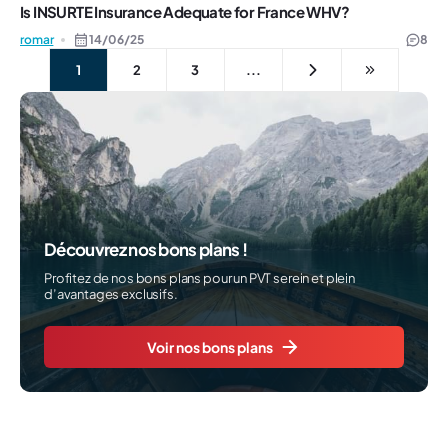
Is INSURTE Insurance Adequate for France WHV?
romar
14/06/25
8
1
2
3
...
Découvrez nos bons plans !
Profitez de nos bons plans pour un PVT serein et plein
d’avantages exclusifs.
Voir nos bons plans