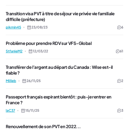
Transition visa PVT à titre de séjour vie privée vie familiale
difficile (préfecture)
pikmin45
23/08/23
6
Problème pour prendre RDV sur VFS-Global
StfanieM2
12/03/22
61
Transférer de l’argent au départ du Canada : Wise est-il
fiable ?
Millieb
26/11/25
2
Passeport français expirant bientôt : puis-je rentrer en
France ?
laC37
15/11/25
3
Renouvellement de son PVT en 2022...