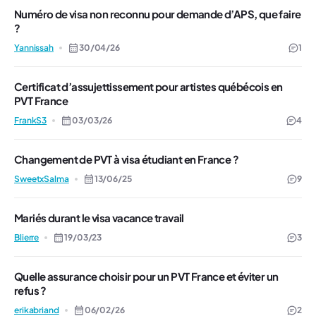
Numéro de visa non reconnu pour demande d’APS, que faire
?
Yannissah
30/04/26
1
Certificat d’assujettissement pour artistes québécois en
PVT France
FrankS3
03/03/26
4
Changement de PVT à visa étudiant en France ?
SweetxSalma
13/06/25
9
Mariés durant le visa vacance travail
Blierre
19/03/23
3
Quelle assurance choisir pour un PVT France et éviter un
refus ?
erikabriand
06/02/26
2