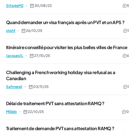
StfanieM2
30/08/22
5
Quand demander un visa français après un PVT et un APS ?
stphf
26/10/25
1
Itinéraire conseillé pour visiter les plus belles villes de France
Jacques1L
27/10/25
6
Challenging a French working holiday visa refusal as a
Canadian
Safmerali
03/11/25
1
Délai de traitement PVT sans attestation RAMQ ?
Millieb
22/10/25
0
Traitement de demande PVT sans attestation RAMQ ?