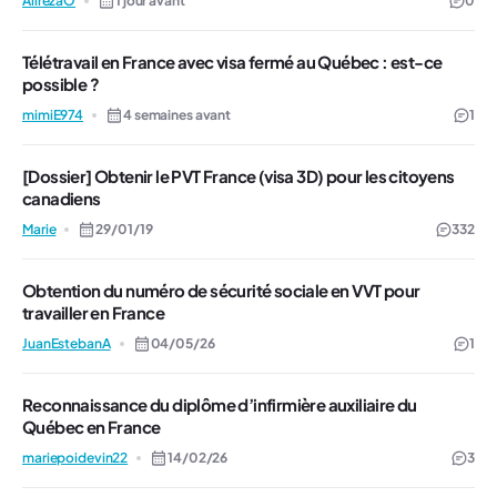
AlirezaO
1 jour avant
0
Télétravail en France avec visa fermé au Québec : est-ce
possible ?
mimiE974
4 semaines avant
1
[Dossier] Obtenir le PVT France (visa 3D) pour les citoyens
canadiens
Marie
29/01/19
332
Obtention du numéro de sécurité sociale en VVT pour
travailler en France
JuanEstebanA
04/05/26
1
Reconnaissance du diplôme d’infirmière auxiliaire du
Québec en France
mariepoidevin22
14/02/26
3