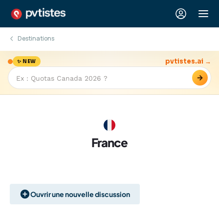
Destinations
pvtistes.ai →
✨ NEW
→
France
Ouvrir une nouvelle discussion