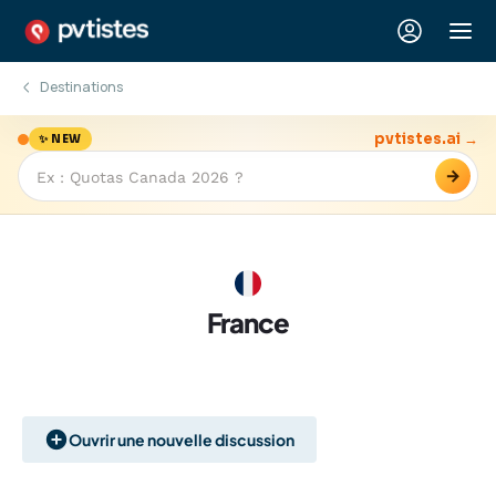
Destinations
pvtistes.ai →
✨ NEW
→
France
Ouvrir une nouvelle discussion