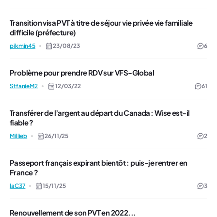
Transition visa PVT à titre de séjour vie privée vie familiale
difficile (préfecture)
pikmin45
23/08/23
6
Problème pour prendre RDV sur VFS-Global
StfanieM2
12/03/22
61
Transférer de l’argent au départ du Canada : Wise est-il
fiable ?
Millieb
26/11/25
2
Passeport français expirant bientôt : puis-je rentrer en
France ?
laC37
15/11/25
3
Renouvellement de son PVT en 2022...