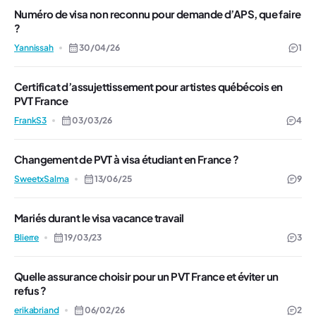
Numéro de visa non reconnu pour demande d’APS, que faire
?
Yannissah
30/04/26
1
Certificat d’assujettissement pour artistes québécois en
PVT France
FrankS3
03/03/26
4
Changement de PVT à visa étudiant en France ?
SweetxSalma
13/06/25
9
Mariés durant le visa vacance travail
Blierre
19/03/23
3
Quelle assurance choisir pour un PVT France et éviter un
refus ?
erikabriand
06/02/26
2