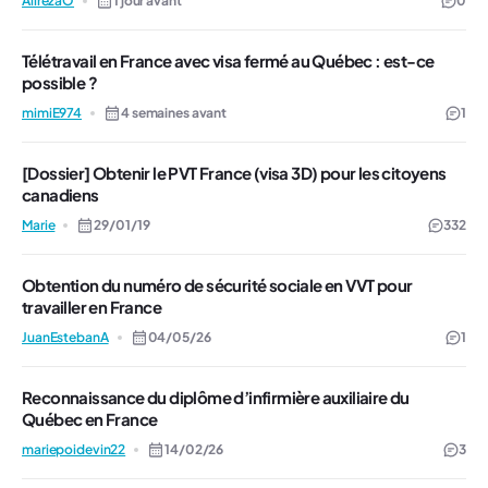
AlirezaO
1 jour avant
0
Télétravail en France avec visa fermé au Québec : est-ce
possible ?
mimiE974
4 semaines avant
1
[Dossier] Obtenir le PVT France (visa 3D) pour les citoyens
canadiens
Marie
29/01/19
332
Obtention du numéro de sécurité sociale en VVT pour
travailler en France
JuanEstebanA
04/05/26
1
Reconnaissance du diplôme d’infirmière auxiliaire du
Québec en France
mariepoidevin22
14/02/26
3