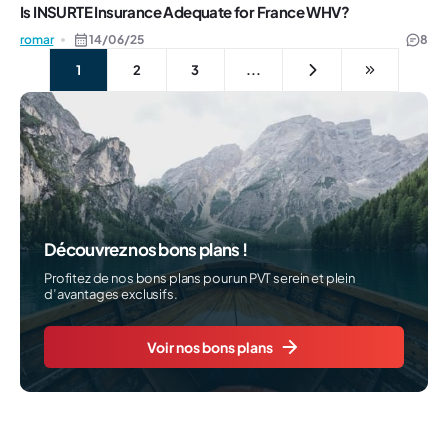
Is INSURTE Insurance Adequate for France WHV?
romar
14/06/25
8
1
2
3
...
Découvrez nos bons plans !
Profitez de nos bons plans pour un PVT serein et plein
d’avantages exclusifs.
Voir nos bons plans