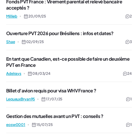
Fonds PVT France : Virement parental et relevé bancaire
acceptés ?
Millieb
20/09/25
2
Ouverture PVT 2026 pour Brésiliens : infos et dates?
Shae
02/09/25
3
En tant que Canadien, est-ce possible de faire un deuxième
PVT en France
Adelrays
08/03/24
24
Billet d'avion requis pour visa WHV France ?
LequeuxBryan95
17/07/25
1
Gestion des mutuelles avant un PVT : conseils ?
eosw0001
15/07/25
1