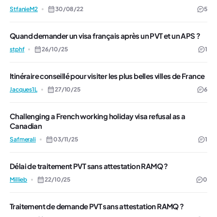
StfanieM2
30/08/22
5
Quand demander un visa français après un PVT et un APS ?
stphf
26/10/25
1
Itinéraire conseillé pour visiter les plus belles villes de France
Jacques1L
27/10/25
6
Challenging a French working holiday visa refusal as a
Canadian
Safmerali
03/11/25
1
Délai de traitement PVT sans attestation RAMQ ?
Millieb
22/10/25
0
Traitement de demande PVT sans attestation RAMQ ?