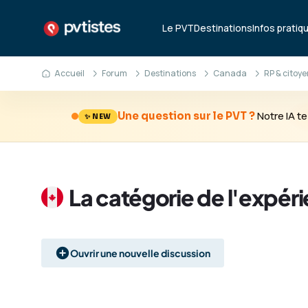
Le PVT
Destinations
Infos pratiq
Accueil
Forum
Destinations
Canada
RP & citoy
Notre IA 
Une question sur le PVT ?
✨ NEW
La catégorie de l'expé
Ouvrir une nouvelle discussion