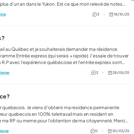
plus d'un an dans le Yukon. Est ce que mon relevé de notes
ainsi que mon DEP suffisent en tant que certificat de compétences ? Merci d'avance.
enne
3
18/10/25
 ?
e express (qui serais + rapide). J'essaie de trouver
la R.P avec l'expérience québécoise et l'entrée express sont
dienne
3
28/05/25
nce ?
 residence permanente
oyeur quebecois en 100% teletravail mais en residant en
ma RP ou meme pour l’obtention de ma citoyenneté. Merci
dienne
0
30/03/25