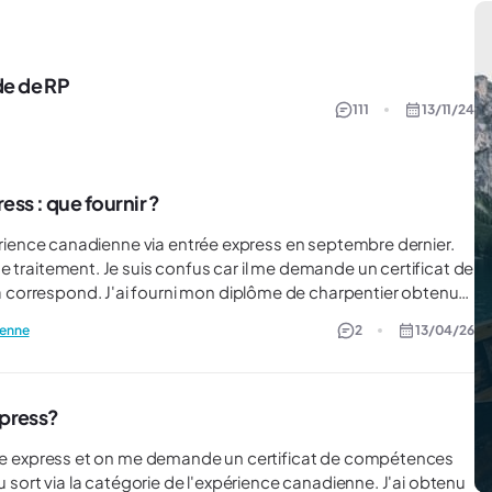
e de RP
111
13/11/24
ss : que fournir ?
emande un certificat de
 ça correspond. J'ai fourni mon diplôme de charpentier obtenu
lement au Yukon. Est ce qu'une offre d'emploi de la part de
ienne
2
13/04/26
xpress?