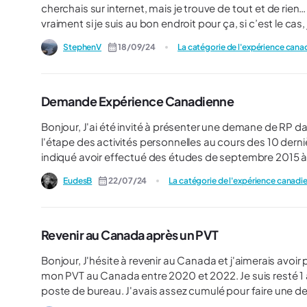
cherchais sur internet, mais je trouve de tout et de rien…
vraiment si je suis au bon endroit pour ça, si c’est le cas, je m’en excuse. Alors voilà, mon PV
je réfléchis à la suite. Je pourrais refaire un PVT en espé
StephenV
18/09/24
La catégorie de l'expérience can
obtenir ma résidente permanente avec l’entrée express; 
catégoriser dans les 3 tableaux du site IRCC (en pièce jo
s’ouvrent à moi. Voici les quelques raisons:
Demande Expérience Canadienne
Bonjour, J'ai été invité à présenter une demane de RP dans la catégorie Expérience Canadienne, et je suis bloqué à
l'étape des activités personnelles au cours des 10 dernières années à rentrer. P
indiqué avoir effectué des études de septembre 2015 
ma liste d'activités personnelles figure donc ce bloc d
EudesB
22/07/24
La catégorie de l'expérience canadi
soucis est que j'ai eu des expériences professionnelles
ces expériences figurent sur des lignes à part dans ma liste d'activités p
demandé de ne pas laisser de périodes vides, faut-il q
d'études, puis un stage, puis re-année d'études, ou bie
Revenir au Canada après un PVT
Bonjour, J'hésite à revenir au Canada et j'aimerais avoir plusieurs réponses que je ne trouve pas vraiment. J'ai déjà fait
mon PVT au Canada entre 2020 et 2022. Je suis resté 1 an 
poste de bureau. J'avais assez cumulé pour faire une de
plusieurs questions : - Est-ce que je peux faire une demande de RP hors Québec (comme Toronto) ou au Québec ? -