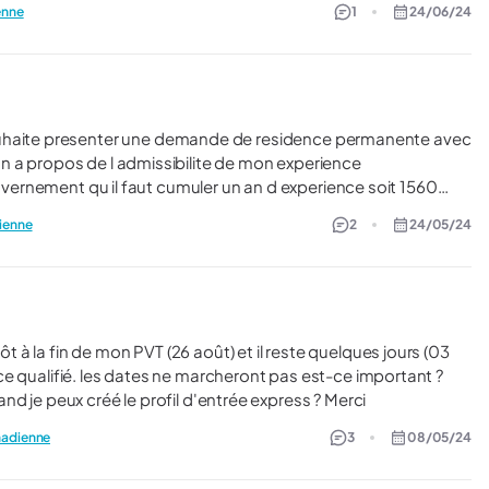
enne
1
24/06/24
ur faire la demande de RP ? - Quelles sont les
n a propos de l admissibilite de mon experience
ouvernement qu il faut cumuler un an d experience soit 1560
cessaire mais je sais pas si ces heures doivent etre
dienne
2
24/05/24
s contrairement au volet programme de travailleur qualifie. Je
 etre cumule ou concecutives ? Si quelqu un a des
e qualifié. les dates ne marcheront pas est-ce important ?
Sinon puis-je demander un permis de travail fermé ? Quand je peux créé le profil d'entrée express ? Merci
anadienne
3
08/05/24