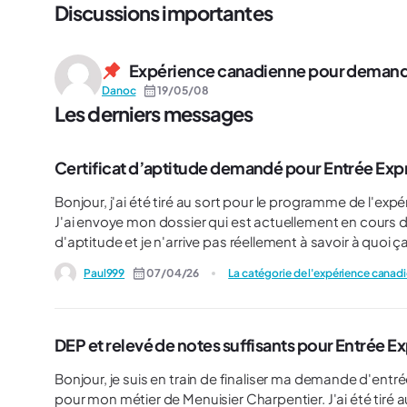
Discussions importantes
Expérience canadienne pour demand
Danoc
19/05/08
Les derniers messages
Certificat d’aptitude demandé pour Entrée Expre
Bonjour, j'ai été tiré au sort pour le programme de l'expérience canadienne via entrée express en septembre dernier.
J'ai envoye mon dossier qui est actuellement en cours de traitement. Je suis confus car il me d
d'aptitude et je n'arrive pas réellement à savoir à quoi
au Québec mais cela ne fonctionne pas. Je réside actuel
Paul999
07/04/26
La catégorie de l'expérience canad
mon employeur pourrait fonctionner ? Si vous pouvez m'aider pour ce sujet j'en serai très reconnaissant. Merci
d'avance.
DEP et relevé de notes suffisants pour Entrée E
Bonjour, je suis en train de finaliser ma demande d'entrée express et on me demande un certificat de compétences
pour mon métier de Menuisier Charpentier. J'ai été tiré au sort via la catégorie de l'expérience canadienne. J'ai obtenu