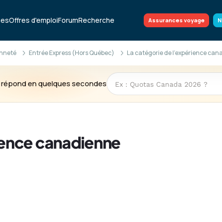
ues
Offres d'emploi
Forum
Recherche
Assurances voyage
N
enneté
Entrée Express (Hors Québec)
La catégorie de l'expérience ca
te répond en quelques secondes
rience canadienne