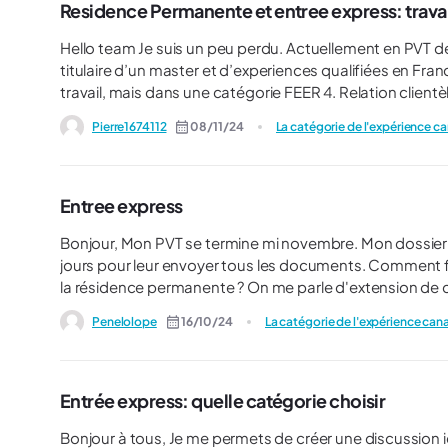
Residence Permanente et entree express: travai
Hello team Je suis un peu perdu. Actuellement en PVT depuis 18mois a Toronto, je souhaite obtenir ma RP. Je suis
titulaire d’un master et d’experiences qualifiées en France. Ici au Canada je cumule bientôt 12 mois d’expérie
travail, mais dans une catégorie FEER 4. Relation clientèle en institution financière. Donc pas assez qualifie pour
postuler au programme entree express Categorie de l’Ex
Pierre1674112
08/11/24
La catégorie de l'expérience c
Dois-je dans ce cas partir sur le programme Travailleurs qua
verront que je travaille actuellement sur un poste de categorie FEER 4 ? Si vous pouvez m’aiguil
preneur ! Merci d’avance Pierre
Entree express
Bonjour, Mon PVT se termine mi novembre. Mon dossier entrée express a été déposé et reçu, j'ai maintenant 60 ?
jours pour leur envoyer tous les documents. Comment faire pour garder mon travail le temps que tout se finalise pour
la résidence permanente ? On me parle d'extension de contrat... De permis de la mobilité francophone... Qu'est ce
Penelolope
16/10/24
La catégorie de l'expérience ca
Entrée express: quelle catégorie choisir
Bonjour à tous, Je me permets de créer une discussion ici parce que je suis perdu. J’ai essayé de trouver ce que je