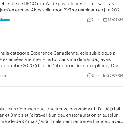
 et le site de l’IRCC ne m’aide pas tellement. Je ne sais pas
T se terminant en juin 2025,
rant avec une place via des organisations tel que SWAP. Ou
adienne
2
25/09/24
et c’est là que ça se complique. Je ne sais pas où me
inte de ce poste). J’ai l’impression que plusieurs portes
lus tôt dans ma demande, j'avais
à décembre 2020 (date de l'obtention de mon diplôme). Dans
e 5 années (toutes ont été passées dans la même école). Le
enne
2
23/07/24
 au cours de mes études (2 ans en alternance, stages) et que
ersonnelles. Etant donné qu'il nous est
ue je trouve un moyen d'entrer séparément une année
n je peux considérer que l'immigration comprendra qu'il n'y
avait pas véritablement de trous entre mes stages car j'étais en études ? Merci...
et 8 mois et j'ai travaillé un peu en restauration et aussi un
mande de RP mais j'ai du finalement rentrer en France. J'avais