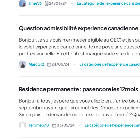
JrmeV6
24/06/24
La catégorie de l'expérience canadi
Est-ce que mon expérience pendant mon PVT est encore valable po
autres possibilités? Merci pour votre aide,:)
Question admissibilité experience canadienne
Bonjour, Je suis cuisinier (metier eligible au CEC) et je souhaite presenter une demande de residence permanente avec
le volet experience canadienne. Je me pose une questio
proffessionnelle. En effet il est marque sur le site du g
heures, hors je suis saisonnier, j ai le nombre d heure ne
MarcG12
24/05/24
La catégorie de l'expérience cana
concecutives. Ca n est specifier nulle part si c est le ca
me pose donc la question est ce que les heures doivent
informations sur le sujet je suis prenneur 😊
Residence permanente : pas encore les 12mois
Bonjour à tous j'espère que vous allez bien. J'arrive bientôt à la fin de mon PVT (26 août) et il reste quelques jours (03
septembre) avant que j'ai cumulé les 12mois d'expérienc
Jeromeb70
03/05/24
La catégorie de l'expérience c