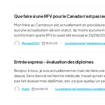
Que faire si une RFV pour le Canada n'est pas re
Mon frère au Cameroun est actuellement en procédure p
aucune actualisation de son statut, du moins aucune infor
lui informant que la RFV lui avait été envoyé le 25/08/2024 
demander de refaire la visite médicale si la dernière dat
Mousse2000
18/01/25
La catégorie de l'expérience 
Entrée express - évaluation des diplomes
Bonjour à tous, je suis actuellement en train de faire une demande de RP via entrée express. Je travaille au Canada
depuis 3ans dans la recherche médicale, travail qui est e
pas fait évaluer mes diplômes, est-ce que quelqu'un sai
même sans évaluation ? (dans mon cas, un PhD = 150 poin
Guika
26/08/15
La catégorie de l'expérience canadien
de travail expire en fev 2015, pas envie d'attendre enc
franchement envie de claquer plus de 200$ !). Merci !