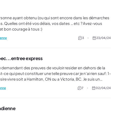
-vous
on par une province, ou non ..? Merci, et bon courage à tous :)
ienne
3
23/04/24
ebec...entree express
tre du golf professionnel sur la cote est du Canada. Je peux
enne
7
02/04/24
 une attestation provenant de leur équipe de management
 trouver un emploi à Victoria et comme quoi il aurait deja
nadienne