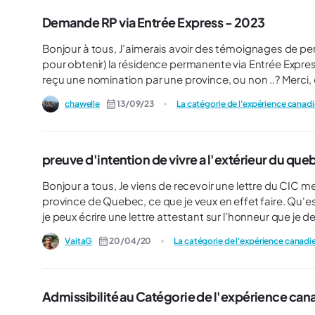
Demande RP via Entrée Express - 2023
Bonjour à tous, J’aimerais avoir des témoignages de personne ayant obtenu (ou qui sont encore dans les démarches
pour obtenir) la résidence permanente via Entrée Express. Quelles ont été vos délais, vos dates … etc ? Avez
reçu une nominati
chawelle
13/09/23
La catégorie de l'expérience canad
preuve d'intention de vivre a l'extérieur du qu
Bonjour a tous, Je viens de recevoir une lettre du CIC me demandant des preuves de vouloir resider en dehors de la
province de Quebec, ce que je veux en effet faire. Qu'est-ce qui peut constituer une telle preuve car je n'ai rien sauf: 1-
je peux écrire une lettre attestant sur l'honneur que je desire vivre soit a Hamilton, ON ou a Victoria, BC. Je suis un
ancien joueur professionnel de golf. Hamilton est le cen
VaitaG
20/04/20
La catégorie de l'expérience canadi
trouver leur cédule de tournois et peut être demander
comme quoi j'ai l'intention de jouer leurs touronis 2-J'ai un très bon ami a Victoria BC qui peut écrire une attestation
comme quoi nous sommes en discussions pour essayer de
accepté de m'héberger pendant mes recherches. Est-ce que ce serait suffisant? sinon je suis au dépourvu. J'attends
Admissibilité au Catégorie de l'expérience ca
vos conseils