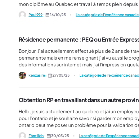
mon diplôme au Quebec et travail à temps plein depuis 
Paul999
16/10/25
La catégorie de l'expérience canadi
Résidence permanente : PEQ ou Entrée Express
Bonjour, J'ai actuellement effectué plus de 2 ans de travail au Québec et je souhaiterais demander ma résidence
permanente mais en me renseignant j'ai vu aussi le programme Entré
des informations sur internet mais j'ai l'impression que 
similaires. Est ce que vous pourriez me renseigner si vous avez des informations à ce sujet et si il y a des différences
kenzasire
27/05/25
La catégorie de l'expérience cana
entre les 2 svp ? Merci et bonne journée !
Obtention RP en travaillant dans un autre provi
Hello, je suis actuellement au quebec et jai un employeur quebecois. Je viens d’obtenir ma
pour l’ontario et je souhaite savoir si garder mon empl
ontario peut me poser un problème pour la validarion de 
d'avance pour votre aide !
Fantilleb
30/03/25
La catégorie de l'expérience cana