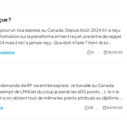
çue ?
our un visa express au Canada. Depuis Août 2024 il n´a reçu
mation sur la plateforme et hier il reçoit une lettre de rappel
mais il ne l´a jamais reçu. Que doit-il faire ? Vont-ils lui
e de plus de 6 mois ? Merci pour vos conseils.
canadienne
0
18/01/25
xempt de LMIA (et du coup je perds les 600 points....). Je n'ai
t si on obtient tout de même les points attribués au diplôme,
ts). Parce que je suis super ric-rac côté timing, mon permis
ne
28
05/01/25
ore des semaines pour cette évaluation de diplômes (et pas