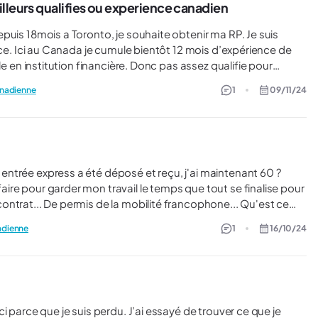
lleurs qualifies ou experience canadien
nce de
perience Canadienne. (seuls les FEER 0,1,2 et 3 sont admis)
anadienne
1
09/11/24
lifies ? Si tel est le cas, ne vont-ils pas « tiquer » quand ils
ler, me conseiller, je suis
que je peux dire à mon employeur pour le rassurer et l'aider ? Merci pour vos retours !
nadienne
1
16/10/24