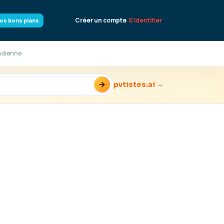
Créer un compte
S'identifier
os bons plans
nadienne
→
pvtistes.ai →