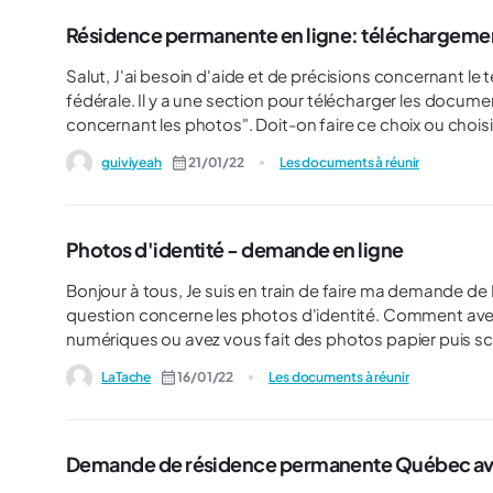
Résidence permanente en ligne: téléchargeme
Salut, J'ai besoin d'aide et de précisions concernant le téléchargement de photos pour la RP en ligne pour l'étape
fédérale. Il y a une section pour télécharger les documents et parmi les choix qui sont proposés, on trouve "Ex
concernant les photos". Doit-on faire ce choix ou choisi
guiviyeah
21/01/22
Les documents à réunir
Photos d'identité - demande en ligne
Bonjour à tous, Je suis en train de faire ma demande de RP (avec CSQ), en passant par la demande en ligne. Ma
question concerne les photos d'identité. Comment avez
numériques ou avez vous fait des photos papier puis scanné celles-ci pour les joindre à votre dossier ? Si vous avez
fait en numérique, comment vous avez fait pour donner 
LaTache
16/01/22
Les documents à réunir
photo ? Je vous remercie
Demande de résidence permanente Québec a