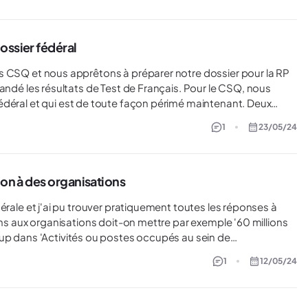
ossier fédéral
ral et qui est de toute façon périmé maintenant. Deux
1
23/05/24
ion à des organisations
oup dans 'Activités ou postes occupés au sein de
teur ? Pour info j'utilise la version en ligne pour la
1
12/05/24