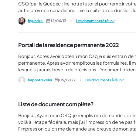
CSQ (par le Québec : lire notre tutoriel pour remplir v
autre province canadienne. Lire la suite de ce dossier :Tutoriel : la résidence permanente, l'étape fédérale Sommaire :
Chapitre 1 : Introduction Chapitre 2 : À quel moment le remplir et les étapes à respecter ? Chapitre 3 : Rassembler les
hyunckel
12/06/13
Les documents à réunir
documents Chapitre 4 : Le formulaire IMM 5690F
Portail de la residence permanente 2022
Bonjour, Apres avoir obtenu mon Csq je suis entrain de remplir ma demande sur le nouveau portail de la résidence
permanente. Apres avoir rempli tous les formulaires, il me reste maintenant à telecharger certains documents pour
lesquels j'aurais besoin de précisions. Document d'identité et détat civil : Carte nationale d'identité ou Certificat
d'acte de naissance? -Preuve de statut : Permis de travail actuel? -Preuve de votre présence actuelle au Canada :
happytraveler
05/12/22
Les documents à réunir
Mon CSQ ? -Preuve de compétences linguistiques : Diplôme francais (bac)? Il est aussi demandé (Imm0008 il me
Liste de document complète?
Bonjour, Ayant mon CSQ, je remplis ma demande de résidence permanente, travailleur qualifié par le Québec, Me
voilà à l'étape fédérale, mais j'ai l'impression de ne pas fournir assez 
l'impression qu'on me demande une preuve de mon statut actuel au Canada (
mon CV et mes preuves de travail pour mes anciens boulots ect... Est-ce parce que le CSQ fait déjà 