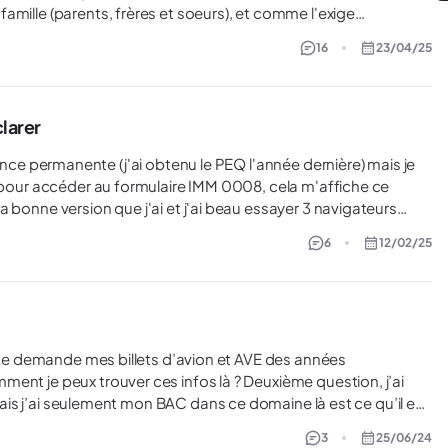
amille (parents, frères et soeurs), et comme l'exige
hotos soient faites chez un photographe. Je suis un peu
16
23/04/25
ni la mobilité pour aller faire des photos chez le
au matériel photo, je me demandais si de les photographier
l'absence des photos dans le dossier était vraiment
larer
n pour accéder au formulaire IMM 0008, cela m'affiche ce
6
12/02/25
résidence permanente maintenant mais il n'est pas impossible
que ça se passe, vu que j'aurai déjà envoyé ma demande? Est-
éclarer mon enfant si je suis toujours en attente de validation
, comment est-ce que je fais pour le déclarer? Merci
t me demande mes billets d’avion et AVE des années
ouver ces infos là ? Deuxième question, j’ai
r mais j’ai seulement mon BAC dans ce domaine là est ce qu’il est
?
3
25/06/24