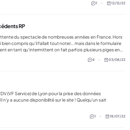
1
12/12/22
écédents RP
bien compris qu'il fallait tout noter... mais dans le formulaire
 en tant qu'intermittent on fait parfois plusieurs piges en
4
03/08/22
e mois (ou rien du tout) j'ai noté Chômage. Mais je ne sais pas
t détailler chaque jour avec tel employeur etc.... Et dans ce cas
à côté avec Année-Mois-Date (mais la liste sera alors très très
t
1
18/07/22