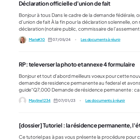
Déclaration officielle d’union de fait
Bonjour à tous Dans le cadre de la demande fédérale, on me demande remplir le IMM 5409- déclaration officielle
d’union de fait À la fin pour la déclaration solennelle, on me demande le nom de la personne qui a administré la
déclaration (notaire public, commissaire de l’assermentation, commissa
MarieK10
07/05/24
Les documents à réunir
RP: televerser la photo et annexe 4 formulaire
Bonjour et tout d'abord meilleurs voeux pour cette nouvelle annee! Nous sommes dans les
demande de residence permanente au federal et avons les 2 ques
guide"Q7,000 Demande de résidence permanente : catégo
information du gouvernement en ligne ne mentionnent pa
Mayline1234
07/01/23
Les documents à réunir
puisque destinée aux "candidat provincial"). Mais cela 
Résidence Permanente - Catégorie des candidats des pro
puisque cette dernière ne mentionne pas "S/O" pour ce document. Faut-il malgré tout l'envoye
avons en format papier les photos aux dimentions deman
[dossier] Tutoriel : la résidence permanente, l'
adresser en ligne en version dématérialisée. Comment 
Ce tutoriel pas à pas vous présente la procédure pour