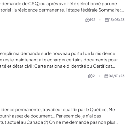
otre demande de CSQ) ou après avoir été sélectionné par une
192
15/05/23
2
06/01/23
semble) : Date du début et Date de fin du statut de migrant ???
de document... Par exemple je n'ai pas
?) On ne me demande pas non plus
une bonne