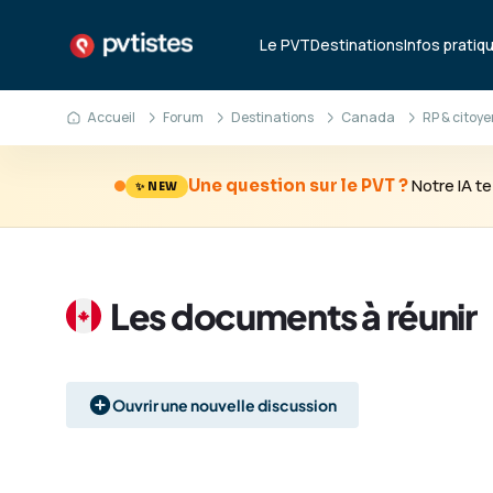
Le PVT
Destinations
Infos pratiq
Accueil
Forum
Destinations
Canada
RP & citoy
Notre IA 
Une question sur le PVT ?
✨ NEW
Les documents à réunir
Ouvrir une nouvelle discussion