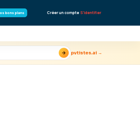
Créer un compte
S'identifier
os bons plans
→
pvtistes.ai →