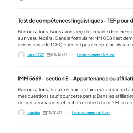
Test de compétences linguistiques - TEF pour d
Bonjour à tous, Nous avons reçu la semaine dernière nos CSQ et nous apprêtons à préparer notre dossier pour la RP
au niveau fédéral. Dans le formulaire IMM 008 il est demandé les résultats de Test de Français. Pour le CSQ, nous
avions passé le TCFQ qui n'est pas accepté au niveau fédé
questions donc : - Dois-je bien repasser un test de français, malgré l'obtention du CSQ avec déjà un test de français
Laura1727
05/10/22
Les documents à réunir
prouvé ? - Je suis le demandeur principal du dossier, mon mari doit-il également passer le test de français ? Je ne
trouve pas l'information de qui doit passer le test.
IMM 5669 - section E - Appartenance ou affiliat
Bonjour à tous, Je suis en train de faire ma demande fédérale et j'ai pu trouver pratiquement toutes les réponses à
mes questions sauf pour cette partie: Dans les affiliations aux organisations doit-on mettre par exemple '60 millions
de consommateurs' et 'action contre la faim' ? Et du c
l’organisation' je met par exemple simple memebre ou dona
obsider
13/01/22
Les documents à réunir
demande. Merci beaucoup !