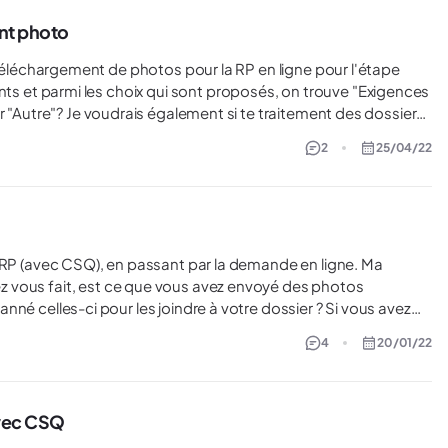
nt photo
igences
r "Autre"? Je voudrais également si te traitement des dossiers
RP en ligne est plus rapide que ceux qui sont envoyés en version papier? Merci!
2
25/04/22
 vous fait, est ce que vous avez envoyé des photos
les informations concernant le photographe et la date de la
4
20/01/22
vec CSQ