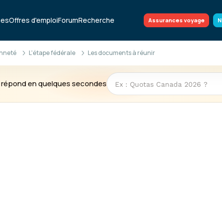
ues
Offres d'emploi
Forum
Recherche
Assurances voyage
N
enneté
L'étape fédérale
Les documents à réunir
te répond en quelques secondes