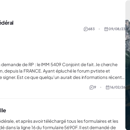
édéral
683
09/08/23
ant épluché le forum pvtiste et
ormations récente
9
16/02/26
avis (du forum). Peut être qu'il serai bien d'édité les anciens
lle
rale, et après avoir téléchargé tous les formulaires et les
ndé dans la ligne 16 du formulaire 5690F. Il est demandé de