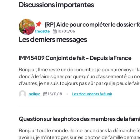
Discussions importantes
[RP] Aide pour compléter le dossier f
fredette
10/05/06
Les derniers messages
IMM 5409 Conjoint de fait - Depuis la France
Bonjour, Il me reste un document et je pourrai envoyer la demande de RP : le IMM 5409 Conjoint de fait. Je cherche
donc à le faire signer par quelqu'un d'assermenté ou non, depuis la FRANCE. Ay
d'autres, je ne suis toujours pas sûr par qui je peux le faire signer. Est ce que quelqu'un aurait des inf
pour savoir qui pourrait me le signer ? Apparemment il y a quelques année ce n'était pas obligatoire de remplir cette
neilryc
15/11/18
Les documents à réunir
section, quelqu'un a eu son dossier refusé en suivant cet 
messages du forum.
Question sur les photos des membres de la fami
Bonjour tout le monde. Je me lance dans la démarche fédé
avoir lu, je m'interroges sur les photos de famille dema