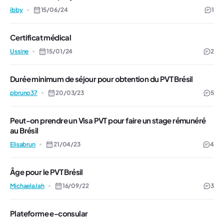
ibby
15/06/24
1
Certificat médical
Ussine
15/01/24
2
Durée minimum de séjour pour obtention du PVT Brésil
pbruno37
20/03/23
5
Peut-on prendre un Visa PVT pour faire un stage rémunéré
au Brésil
Elisabrun
21/04/23
4
Âge pour le PVT Brésil
MichaelaJah
16/09/22
3
Plateforme e-consular