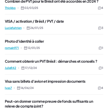
Combien de PVT pour le Brésil ont été accordés en 2024 ?
Thickbo
02/03/25
4
VISA / activation / Brésil / PVT / date
Luciefaitrien
26/01/25
3
Photo d'identité à coller
romain971
12/01/25
1
Comment obtenir un PVT Brésil : démarches et conseils ?
JulieR42
17/12/24
1
Visa sans billets d'avion et impression documents
lyas7
16/06/24
4
Peut-on donner comme preuve de fonds suffisants un
releve de compte joint?