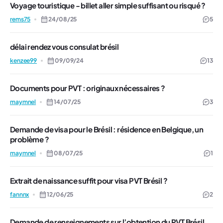
Voyage touristique - billet aller simple suffisant ou risqué ?
rems75
24/08/25
5
délai rendez vous consulat brésil
kenzee99
09/09/24
13
Documents pour PVT : originaux nécessaires ?
maymnel
14/07/25
3
Demande de visa pour le Brésil : résidence en Belgique, un
problème ?
maymnel
08/07/25
1
Extrait de naissance suffit pour visa PVT Brésil ?
fannnx
12/06/25
2
Demande de renseignements sur l’obtention du PVT Brésil