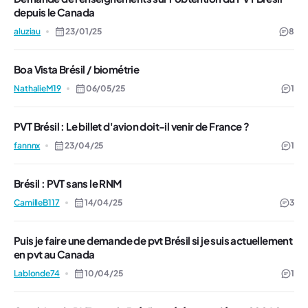
depuis le Canada
aluziau
23/01/25
8
Boa Vista Brésil / biométrie
NathalieM19
06/05/25
1
PVT Brésil : Le billet d'avion doit-il venir de France ?
fannnx
23/04/25
1
Brésil : PVT sans le RNM
CamilleB117
14/04/25
3
Puis je faire une demande de pvt Brésil si je suis actuellement
en pvt au Canada
Lablonde74
10/04/25
1