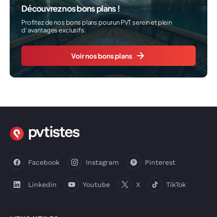
Découvrez nos bons plans !
Profitez de nos bons plans pour un PVT serein et plein
d’avantages exclusifs.
Voir nos bons plans
Facebook
Instagram
Pinterest
Linkedin
Youtube
X
TikTok