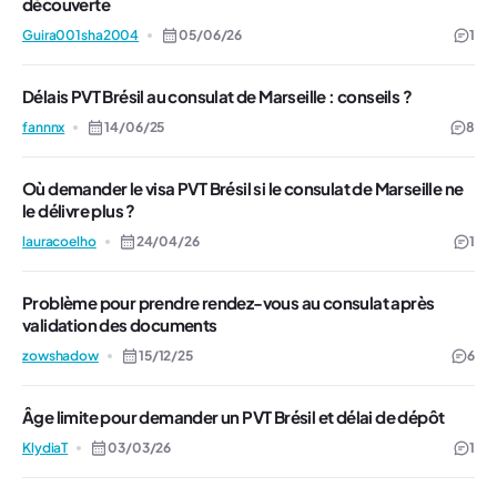
découverte
Guira001sha2004
05/06/26
1
Délais PVT Brésil au consulat de Marseille : conseils ?
fannnx
14/06/25
8
Où demander le visa PVT Brésil si le consulat de Marseille ne
le délivre plus ?
lauracoelho
24/04/26
1
Problème pour prendre rendez-vous au consulat après
validation des documents
zowshadow
15/12/25
6
Âge limite pour demander un PVT Brésil et délai de dépôt
KlydiaT
03/03/26
1