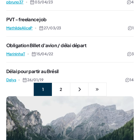
pbruno37
03/04/23
4
PVT - freelance job
MathildeAliceP
27/03/23
1
Obligation Billet d'avion / délai départ
MarininhaT
15/04/22
3
Délai pour partir au Brésil
Delys
26/01/19
14
1
2