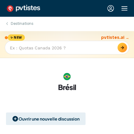
Destinations
pvtistes.ai →
✨ NEW
→
Brésil
Ouvrir une nouvelle discussion