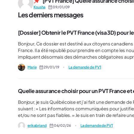
[PVT France] Quelle assurance choisir
Ksusha
09/01/09
Les derniers messages
[Dossier] Obtenir le PVT France (visa 3D) pour 
Bonjour, Ce dossier est destiné aux citoyens canadiens qui souhaitent effectuer une demande de PVT pour venir en
France. Il a été republié pour prendre en compte les no
impliquent désormais des démarches obligatoires auprè
Toronto, Vancouver et Ottawa). Voici les étapes de votre demande de visa Étape 1 : Créer un compte sur le site
Marie
29/01/19
La demande de PVT
France-Visas Étape 2 : Commencez à compléter votre demande de visa en ligne. Étape 3 : Prendre rendez-vous
auprès d’un centre VFS pour présenter votre demande de visa. Étape 4 : Terminer de compléter vo
visa en ligne, une fois votre rendez-vous pris auprès d’
Quelle assurance choisir pour un PVT France et é
Bonjour, je suis Québécoise et j’ai fait une demande de P
suivant : « Les informations communiquées pour justifier l’objet et les conditions du séjour envisagé sont incomplètes
et/ou ne sont pas fiables. » Je suis en train de refaire une demande et je pense que je m’étais trompée d’assurance
voyage la dernière fois. Est-ce que quelqu’un pourrait m’aiguiller sur l’assurance à prendre et sur les erreurs à ne pas
erikabriand
06/02/26
La demande de PVT
faire ?