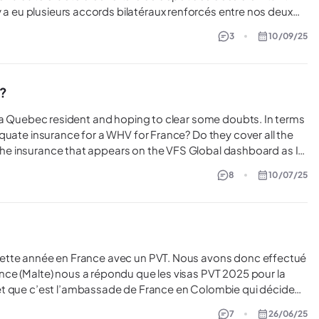
y a eu plusieurs accords bilatéraux renforcés entre nos deux
 ont évolué pour faciliter, voire alléger, les échanges PVT
3
10/09/25
 moindre tips ou info', je suis preneuse. Merci à tous et bonne journée !
V?
s the insurance that appears on the VFS Global dashboard as I
8
10/07/25
2025 to Aug 1 2026.
ce (Malte) nous a répondu que les visas PVT 2025 pour la
et que c’est l’ambassade de France en Colombie qui décide
quand). Savez vous quand cela ouvre habituellement ? Est ce que l’information est vrai ? en attendant vos retours :)
7
26/06/25