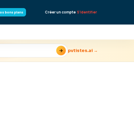
Créer un compte
S'identifier
os bons plans
→
pvtistes.ai →