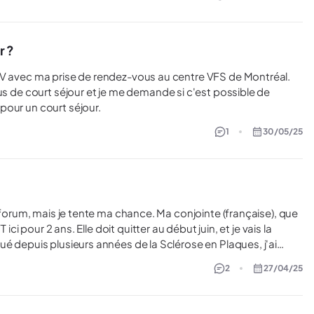
r ?
us de court séjour et je me demande si c'est possible de
our un court séjour.​
1
30/05/25
nte ma chance. Ma conjointe (française), que
ici pour 2 ans. Elle doit quitter au début juin, et je vais la
ué depuis plusieurs années de la Sclérose en Plaques, j'ai
uivis médicaux. J'aimerais savoir si certain
2
27/04/25
avec une maladie chronique, et si les procédures classiques
Q, assurance GlobePVT, etc). Nous sommes présentement à
re département. Pour l'instant, j'ai prévu