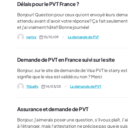
débuter mon PVT pour la rejoindre, et ensuite enclanch
Délais pour le PVT France ?
et Famille, afin d'accéder au régime de santé français. Je
Bonjour! Question pour ceux qui ont envoyé leurs de
attendu avant d'avoir votre réponse? Ça fait seulement une semaine que j'ai envoyé la mienne... Je suis juste curieuse,
et j'ai vraiment hâte!! Bonne journée!
nartcy
15/10/09
La demande de PVT
Demande de PVT en France suivi sur le site
Bonjour, sur le site de demande de Visa PVT le starry e
signifie que le visa est validé ou non ? Merci
Thbailly
14/03/25
La demande de PVT
Assurance et demande de PVT
Bonjour, j'aimerais poser une question, s'il vous plaît. 
à l'étranger, mais l'attestation ne précise pas que je su