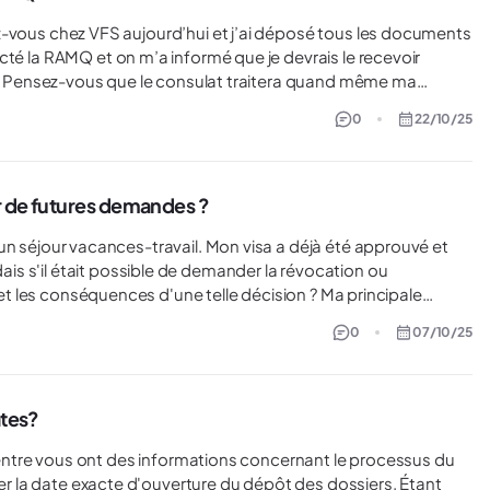
cté la RAMQ et on m’a informé que je devrais le recevoir
a
squ’à réception de l’attestation ?
0
22/10/25
ur de futures demandes ?
s s'il était possible de demander la révocation ou
 (qu'il s'agisse d'un séjour vacances-travail, d'un séjour
0
07/10/25
 Étant donné que la révocation est
eillants, tels que la présentation d'un faux document de
ates?
uver la date exacte d'ouverture du dépôt des dossiers. Étant