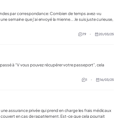
er les procédures de PACS pour demander un Visa Vie Privée
 suis...
mandes par correspondance: Combien de temps avez-vu
79
20/03/25
st passé à “V vous pouvez récupérer votre passeport”, cela
1
16/03/25
J'ai une assurance privée qui prend en charge les frais médicaux
is couvert en cas de rapatriement. Est-ce que cela pourrait