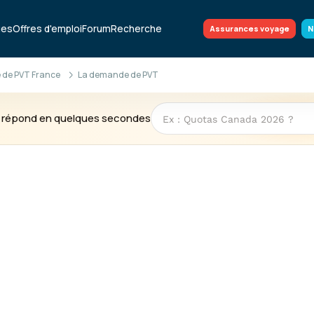
ues
Offres d'emploi
Forum
Recherche
Assurances voyage
N
 de PVT France
La demande de PVT
te répond en quelques secondes