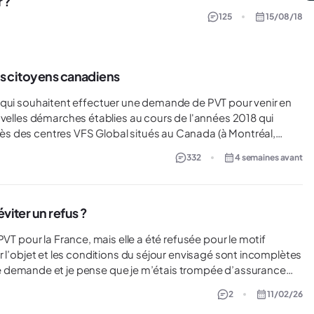
 ?
125
15/08/18
les citoyens canadiens
uvelles démarches établies au cours de l'années 2018 qui
s des centres VFS Global situés au Canada (à Montréal,
332
4 semaines avant
tre demande de
un centre VFS.
viter un refus ?
VT pour la France, mais elle a été refusée pour le motif
2
11/02/26