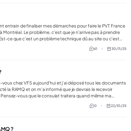
'arrive pas à prendre
mé. Merci! Stéfanie
61
30/11/25
?
cté la RAMQ et on m’a informé que je devrais le recevoir
a
squ’à réception de l’attestation ?
0
22/10/25
RAMQ ?