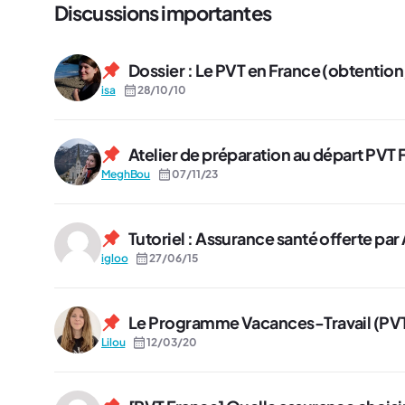
Discussions importantes
Dossier : Le PVT en France (obtentio
isa
28/10/10
Atelier de préparation au départ PVT 
MeghBou
07/11/23
Tutoriel : Assurance santé offerte par
igloo
27/06/15
Le Programme Vacances-Travail (PVT)
Lilou
12/03/20