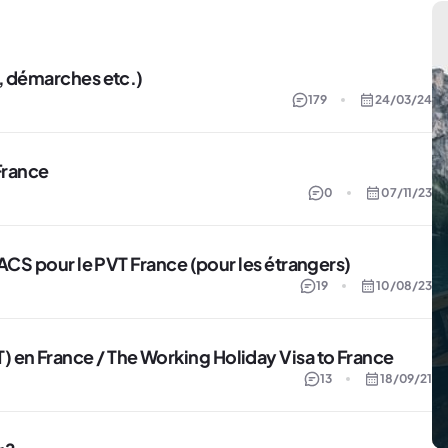
n, démarches etc.)
179
24/03/24
France
0
07/11/23
 ACS pour le PVT France (pour les étrangers)
19
10/08/23
 en France / The Working Holiday Visa to France
13
18/09/21