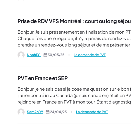
Prise de RDV VFS Montréal : court ou long séjou
Bonjour, Je suis présentement en finalisation de mon PTV avec ma prise de rendez-vous au centre VFS de Montréal.
Chaque fois que je regarde, il n'y a jamais de rendez-vo
prendre un rendez-vous long séjour et de me présenter p
Noahl01
30/05/25
La demande de PVT
PVT en France et SEP
Bonjour, je ne sais pas si je pose ma question sur le bon forum, mais je te
j'ai rencontré ici au Canada (je suis canadien) était en PVT 
rejoindre en France en PVT à mon tour. Étant diagnostiq
l'habitude du système d'administration ici pour mes traitements et mes s
Sam2609
24/04/25
La demande de PVT
d'entre vous ont réalisé un PVT de Canada vers France 
de demande du PVT suffisent (année septionnale RAM
cours de ressources puisque tout le monde semble rediriger vers un aut