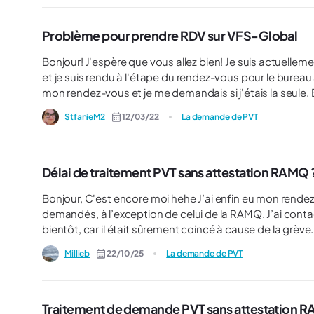
Problème pour prendre RDV sur VFS-Global
Bonjour! J'espère que vous allez bien! Je suis actuellement entrain de finaliser mes démarches pour faire le PVT France
et je suis rendu à l'étape du rendez-vous pour le bureau à Montréal. Le problème, c'est que je n
mon rendez-vous et je me demandais si j'étais la seule. Est-ce que c'est un problème technique dû au site ou c'est
normal parce que le week-end c'est fer
StfanieM2
12/03/22
La demande de PVT
Délai de traitement PVT sans attestation RAMQ 
Bonjour, C'est encore moi hehe J’ai enfin eu mon rendez-vous chez VFS aujourd’hui et j’ai déposé tous les documents
demandés, à l’exception de celui de la RAMQ. J’ai conta
bientôt, car il était sûrement coincé à cause de la grève. Pensez-vous que le consulat traitera quand même m
demande en attendant, ou vont-ils bloquer le dossier ju
Millieb
22/10/25
La demande de PVT
Traitement de demande PVT sans attestation 