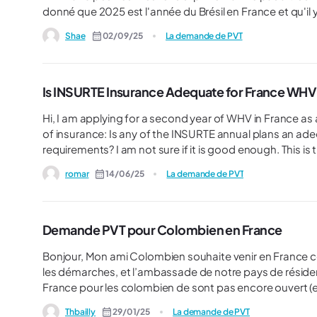
donné que 2025 est l'année du Brésil en France et qu'il 
pays cette année, je me demande si certaines législations
Shae
02/09/25
La demande de PVT
entre la France et le Brésil. Du coup j'aimerais préparer au mieux la demande PVT d'un proche qui vit au Brésil, donc si
vous avez le
Is INSURTE Insurance Adequate for France WH
Hi, I am applying for a second year of WHV in France as a Quebec resident and hoping to clear some doubts. In terms
of insurance: Is any of the INSURTE annual plans an adequate insurance for a WHV for France? Do they cover all the
requirements? I am not sure if it is good enough. This i
log in... So it should be accepted? Also, I received a letter from the RAMQ stating that I am not eligible for a septennal
romar
14/06/25
La demande de PVT
year again (since I benefitted last year) The dates I declared for absence from Quebec are 1 July 2025 to July 1 2026.
The dates of travel on my visa application will be Aug 1 
Demande PVT pour Colombien en France
Bonjour, Mon ami Colombien souhaite venir en France cette année en France avec un PVT. Nous avons donc effectué
les démarches, et l’ambassade de notre pays de résiden
France pour les colombien de sont pas encore ouvert (
Thbailly
29/01/25
La demande de PVT