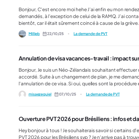
Bonjour, C'est encore moi hehe J’ai enfin eu mon rendez-vous chez VFS aujourd’hui et j’ai déposé tous les documents
demandés, à l’exception de celui de la RAMQ. J’ai conta
bientôt, car il était sûrement coincé à cause de la grève. Pensez-vous que le consulat traitera quand même m
demande en attendant, ou vont-ils bloquer le dossier ju
Millieb
22/10/25
La demande de PVT
Annulation de visa vacances-travail : impact s
Bonjour, Je suis un Néo-Zélandais souhaitant effectuer un séjour vacances-travail. Mon visa a déjà été approuvé et
accordé. Suite à un changement de plan, je me demandai
l'annulation de ce visa. Si oui, quelles sont la procédure et les conséquences d'une telle décision ? Ma principale
inquiétude est de savoir si mes futures demandes de visa
misaezequiel
07/10/25
La demande de PVT
étudiant, etc.) seront plus difficiles à obtenir compte tenu de ces antécédents.
motivée par ma demande et non par d'autres motifs malv
voyage, etc. Merci d'avance
Ouverture PVT 2026 pour Brésiliens : infos et d
Hey bonjour à tous ! Je souhaiterais savoir si certains d'entre vous ont des informations concernant le processus du
PVT 2026 pour les Brésiliens svp ? Je n'arrive pas à tro