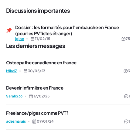
Discussions importantes
Dossier : les formalités pour l'embauche en France
(pour les PVTistes étranger)
igloo
11/02/15
75
Les derniers messages
Osteopathe canadienne en france
MikelZ
30/05/23
3
Devenir infirmière en France
SarahS36
17/02/25
1
Freelance/piges comme PVT?
adesmarais
09/01/24
1