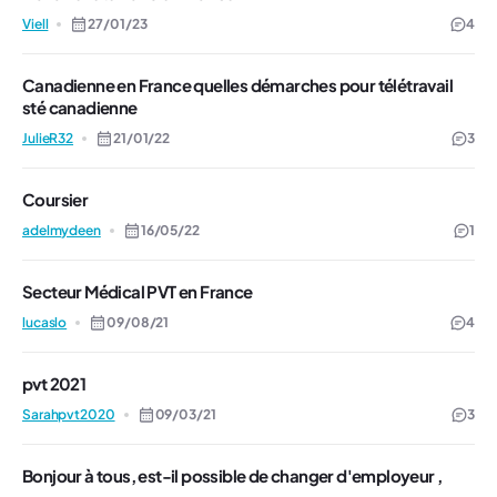
Viell
27/01/23
4
Canadienne en France quelles démarches pour télétravail
sté canadienne
JulieR32
21/01/22
3
Coursier
adelmydeen
16/05/22
1
Secteur Médical PVT en France
lucaslo
09/08/21
4
pvt 2021
Sarahpvt2020
09/03/21
3
Bonjour à tous, est-il possible de changer d'employeur ,