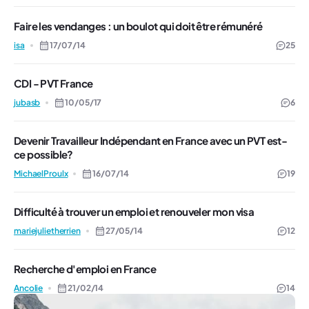
Faire les vendanges : un boulot qui doit être rémunéré
isa
17/07/14
25
CDI - PVT France
jubasb
10/05/17
6
Devenir Travailleur Indépendant en France avec un PVT est-
ce possible?
MichaelProulx
16/07/14
19
Difficulté à trouver un emploi et renouveler mon visa
mariejulietherrien
27/05/14
12
Recherche d'emploi en France
Ancolie
21/02/14
14