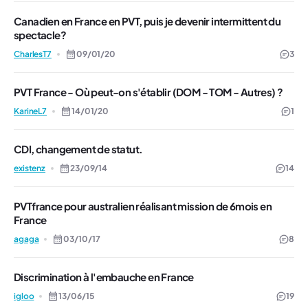
Canadien en France en PVT, puis je devenir intermittent du
spectacle?
CharlesT7
09/01/20
3
PVT France - Où peut-on s'établir (DOM - TOM - Autres) ?
KarineL7
14/01/20
1
CDI, changement de statut.
existenz
23/09/14
14
PVTfrance pour australien réalisant mission de 6mois en
France
agaga
03/10/17
8
Discrimination à l'embauche en France
igloo
13/06/15
19