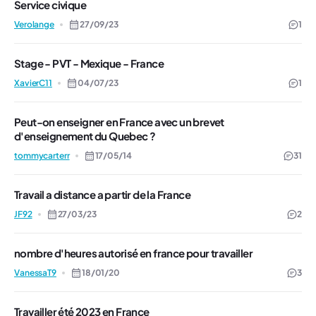
Service civique
Verolange
27/09/23
1
Stage - PVT - Mexique - France
XavierC11
04/07/23
1
Peut-on enseigner en France avec un brevet
d'enseignement du Quebec ?
tommycarterr
17/05/14
31
Travail a distance a partir de la France
JF92
27/03/23
2
nombre d'heures autorisé en france pour travailler
VanessaT9
18/01/20
3
Travailler été 2023 en France