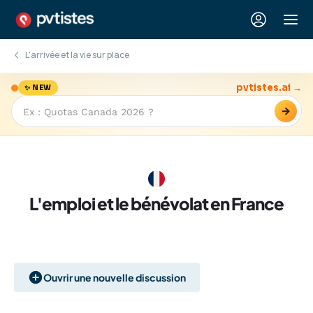
L'arrivée et la vie sur place
pvtistes.ai →
✨ NEW
→
L'emploi et le bénévolat en France
Ouvrir une nouvelle discussion