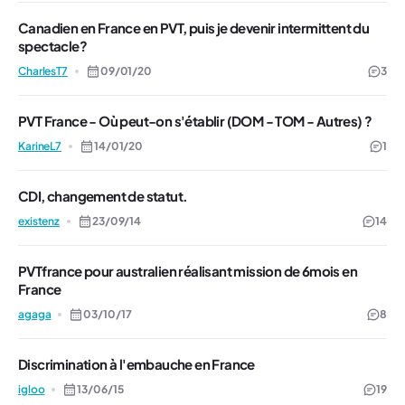
Canadien en France en PVT, puis je devenir intermittent du
spectacle?
CharlesT7
09/01/20
3
PVT France - Où peut-on s'établir (DOM - TOM - Autres) ?
KarineL7
14/01/20
1
CDI, changement de statut.
existenz
23/09/14
14
PVTfrance pour australien réalisant mission de 6mois en
France
agaga
03/10/17
8
Discrimination à l'embauche en France
igloo
13/06/15
19