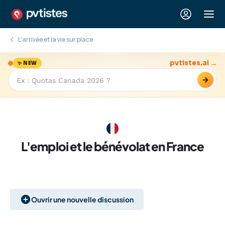
L'arrivée et la vie sur place
pvtistes.ai →
✨ NEW
→
L'emploi et le bénévolat en France
Ouvrir une nouvelle discussion