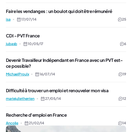
Faire les vendanges : un boulot qui doit être rémunéré
isa
17/07/14
25
CDI - PVT France
jubasb
10/05/17
6
Devenir Travailleur Indépendant en France avec un PVT est-
ce possible?
MichaelProulx
16/07/14
19
Difficulté à trouver un emploi et renouveler mon visa
mariejulietherrien
27/05/14
12
Recherche d'emploi en France
Ancolie
21/02/14
14