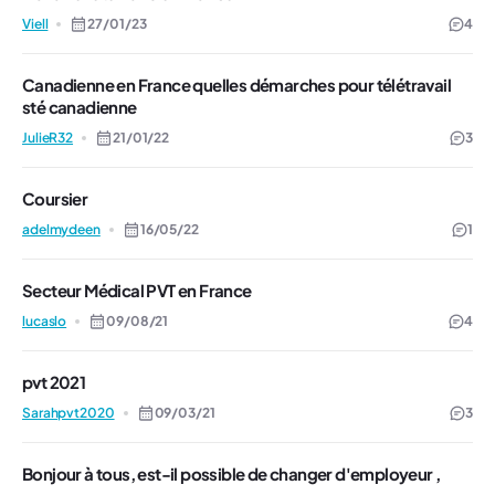
Viell
27/01/23
4
Canadienne en France quelles démarches pour télétravail
sté canadienne
JulieR32
21/01/22
3
Coursier
adelmydeen
16/05/22
1
Secteur Médical PVT en France
lucaslo
09/08/21
4
pvt 2021
Sarahpvt2020
09/03/21
3
Bonjour à tous, est-il possible de changer d'employeur ,