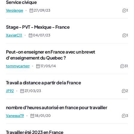
Service civique
Verolange
27/09/23
1
Stage - PVT - Mexique - France
XavierC11
04/07/23
1
Peut-on enseigner en France avec un brevet
d'enseignement du Quebec ?
tommycarterr
17/05/14
31
Travail a distance a partir de la France
JF92
27/03/23
2
nombre d'heures autorisé en france pour travailler
VanessaT9
18/01/20
3
Travailler été 2023 en France