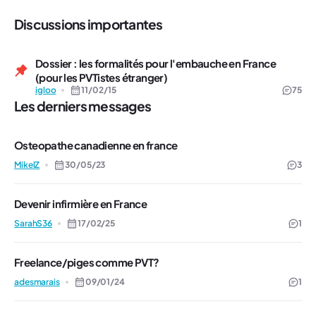
Discussions importantes
Dossier : les formalités pour l'embauche en France
(pour les PVTistes étranger)
igloo
11/02/15
75
Les derniers messages
Osteopathe canadienne en france
MikelZ
30/05/23
3
Devenir infirmière en France
SarahS36
17/02/25
1
Freelance/piges comme PVT?
adesmarais
09/01/24
1