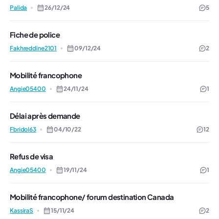
Palida
26/12/24
5
Fiche de police
Fakhreddine2101
09/12/24
2
Mobilité francophone
Angie05400
24/11/24
1
Délai après demande
Fbridol63
04/10/22
12
Refus de visa
Angie05400
19/11/24
1
Mobilité francophone/ forum destination Canada
KassiraS
15/11/24
2