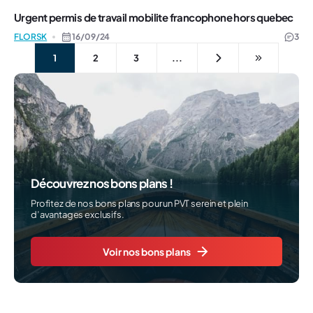
Urgent permis de travail mobilite francophone hors quebec
FLORSK
16/09/24
3
1
2
3
...
Découvrez nos bons plans !
Profitez de nos bons plans pour un PVT serein et plein
d’avantages exclusifs.
Voir nos bons plans