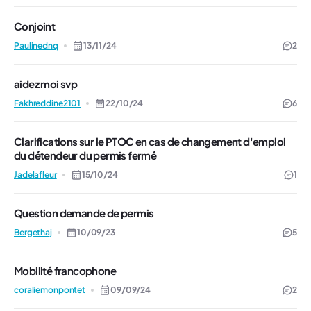
Conjoint
Paulinednq
13/11/24
2
aidez moi svp
Fakhreddine2101
22/10/24
6
Clarifications sur le PTOC en cas de changement d'emploi
du détendeur du permis fermé
Jadelafleur
15/10/24
1
Question demande de permis
Bergethaj
10/09/23
5
Mobilité francophone
coraliemonpontet
09/09/24
2