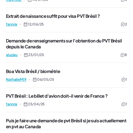
Extrait de naissance suffit pour visa PVT Brésil ?
fannnx
12/06/25
2
Demande de renseignements sur l’obtention du PVT Brésil
depuis le Canada
aluziau
23/01/25
8
Boa Vista Brésil / biométrie
NathalieM19
06/05/25
1
PVT Brésil : Le billet d'avion doit-il venir de France ?
fannnx
23/04/25
1
Puis je faire une demande de pvt Brésil si je suis actuellement
en pvt au Canada