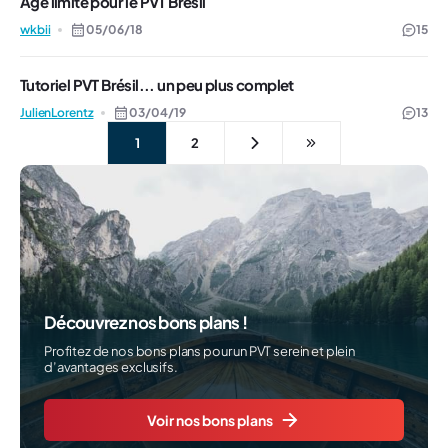
Âge limite pour le PVT Brésil
wkbii
05/06/18
15
Tutoriel PVT Brésil... un peu plus complet
JulienLorentz
03/04/19
13
1
2
Découvrez nos bons plans !
Profitez de nos bons plans pour un PVT serein et plein
d’avantages exclusifs.
Voir nos bons plans