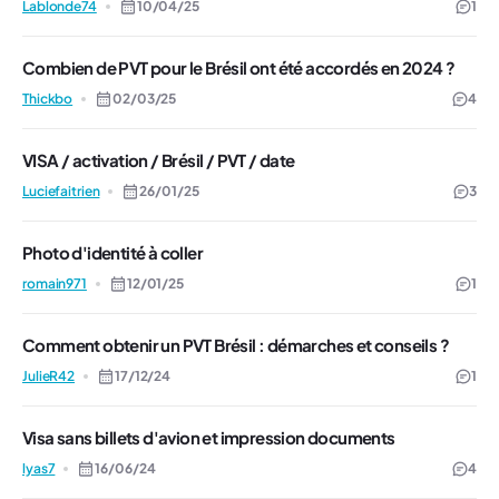
Lablonde74
10/04/25
1
Combien de PVT pour le Brésil ont été accordés en 2024 ?
Thickbo
02/03/25
4
VISA / activation / Brésil / PVT / date
Luciefaitrien
26/01/25
3
Photo d'identité à coller
romain971
12/01/25
1
Comment obtenir un PVT Brésil : démarches et conseils ?
JulieR42
17/12/24
1
Visa sans billets d'avion et impression documents
lyas7
16/06/24
4