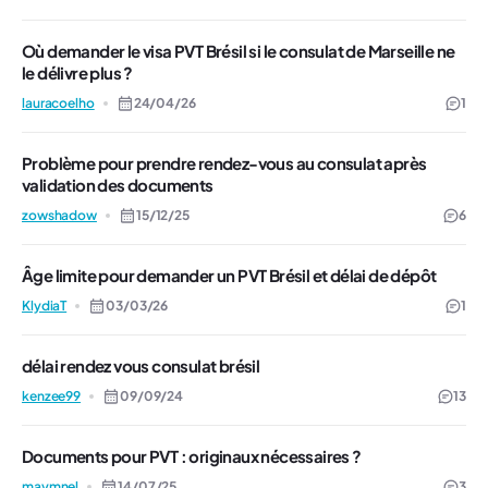
Où demander le visa PVT Brésil si le consulat de Marseille ne
le délivre plus ?
lauracoelho
24/04/26
1
Problème pour prendre rendez-vous au consulat après
validation des documents
zowshadow
15/12/25
6
Âge limite pour demander un PVT Brésil et délai de dépôt
KlydiaT
03/03/26
1
délai rendez vous consulat brésil
kenzee99
09/09/24
13
Documents pour PVT : originaux nécessaires ?
maymnel
14/07/25
3