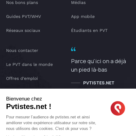
Nos bons plans
Médias
Guides PVT/WHV
App mobile
Réseaux sociaux
Étudiants en PVT
Nous contacter
Parce qu'ici on a déjà
Le PVT dans le monde
un pied là-bas
Offres d'emploi
PVTISTES.NET
Notre Podcast
Bienvenue chez
Pvtistes.net !
IA pvtistes
Pour mesurer l’audience de pvtistes.net et ainsi
améliorer votre expérience utilisateur sur notre site,
nous utilisons des cookies. C'est ok pour vous ?