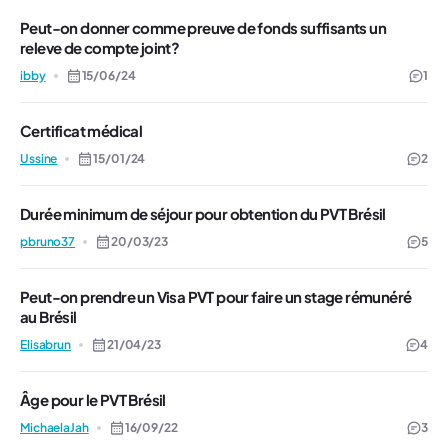
Peut-on donner comme preuve de fonds suffisants un
releve de compte joint?
ibby
15/06/24
1
Certificat médical
Ussine
15/01/24
2
Durée minimum de séjour pour obtention du PVT Brésil
pbruno37
20/03/23
5
Peut-on prendre un Visa PVT pour faire un stage rémunéré
au Brésil
Elisabrun
21/04/23
4
Âge pour le PVT Brésil
MichaelaJah
16/09/22
3