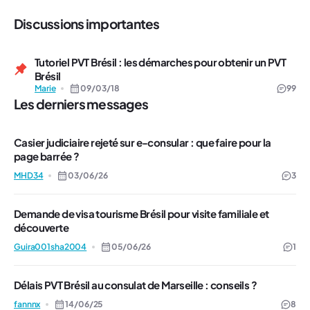
Discussions importantes
Tutoriel PVT Brésil : les démarches pour obtenir un PVT
Brésil
Marie
09/03/18
99
Les derniers messages
Casier judiciaire rejeté sur e-consular : que faire pour la
page barrée ?
MHD34
03/06/26
3
Demande de visa tourisme Brésil pour visite familiale et
découverte
Guira001sha2004
05/06/26
1
Délais PVT Brésil au consulat de Marseille : conseils ?
fannnx
14/06/25
8