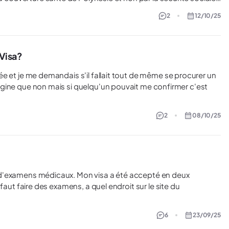
française. Comment dois-je procéder pour souscrire à l'assurance ? Merci d'avance Elisa
2
12/10/25
Visa?
'imagine que non mais si quelqu'un pouvait me confirmer c'est
2
08/10/25
6
23/09/25