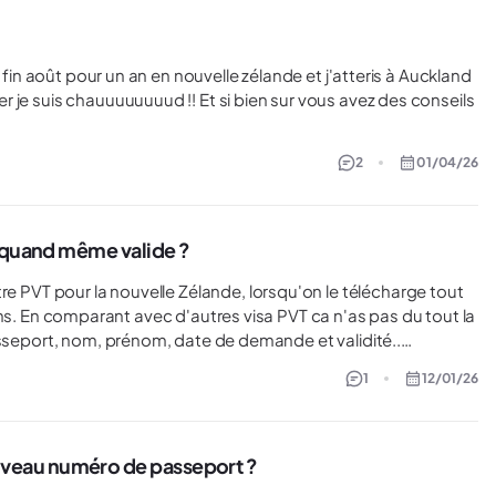
 fin août pour un an en nouvelle zélande et j'atteris à Auckland
 je suis chauuuuuuuud !! Et si bien sur vous avez des conseils
2
01/04/26
l quand même valide ?
out la
asseport, nom, prénom, date de demande et validité..
 éviter d'appeler en NZ directement. Quelqu'un saurait-il me
1
12/01/26
dire si c'est déjà arrivé et si le document est valable malgré tout ? Merci beaucoup.
veau numéro de passeport ?