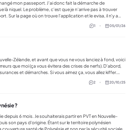
arrive pas à trouver
il n'y a
 je vois bien pourtant ma deuxième application, acceptée.
1
05/01/26
 nouveau numéro de passeport?
s que moi (ça vous évitera des crises de nerfs). D'abord,
ssurances et démarches. Si vous aimez ça, vous allez kiffer.
sans assurance, alors lisez les petits caractères. Ensuite,
2
20/10/25
 la ferme, c’est assez simple de trouver quelque chose. Mais si
poiler alert, ça risque d’être plus compliqué. :D Le coût
: c’est cher. Mais bon, après quelques semaines, on
ynésie ?
epuis son pays d'origine. Étant sur le territoire polynésien
la couverture santé de Polynésie et non par la sécurité sociale