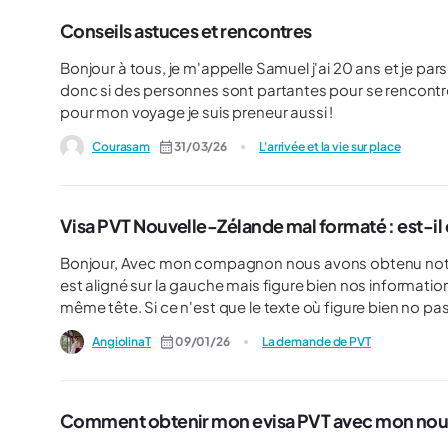
Conseils astuces et rencontres
Bonjour à tous, je m'appelle Samuel j'ai 20 ans et je pars
donc si des personnes sont partantes pour se rencontrer
pour mon voyage je suis preneur aussi !
Courasam
31/03/26
L'arrivée et la vie sur place
Visa PVT Nouvelle-Zélande mal formaté : est-i
Bonjour, Avec mon compagnon nous avons obtenu notre PVT pour la nouvelle Zélande, lorsqu'on le télécharge tout
est aligné sur la gauche mais figure bien nos informations. En comparant avec d'autres visa PVT ca n'as pas du t
même tête. Si ce n'est que le texte où figure bien no p
L'ambassade à Paris n'ayant pas la réponse, je voudrais
AngiolinaT
09/01/26
La demande de PVT
Comment obtenir mon evisa PVT avec mon nou