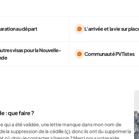
aration au départ
L'arrivée et la vie sur plac
autres visas pour la Nouvelle-
Communauté PVTistes
nde
 : que faire ?
 la suppression de la cédille (ç), donc ils ont du supprimer la
lettre de mon nom. Que dois-je faire pour corriger cela, et où dois-je contacter si besoin ? Merci pour votre aide