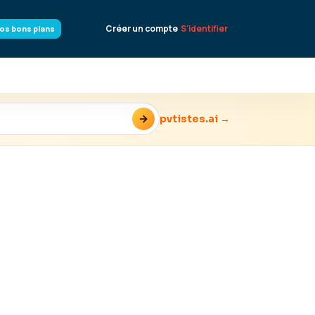
Créer un compte
S'identifier
os bons plans
→
pvtistes.ai →