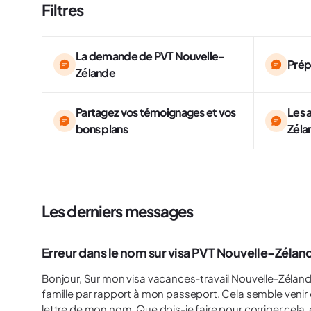
Filtres
La demande de PVT Nouvelle-
Prép
Zélande
Partagez vos témoignages et vos
Les 
bons plans
Zéla
Les derniers messages
Erreur dans le nom sur visa PVT Nouvelle-Zélande
Bonjour, Sur mon visa vacances-travail Nouvelle-Zélande qui a été validée, une lettre manque dans mon nom de
famille par rapport à mon passeport. Cela semble venir de