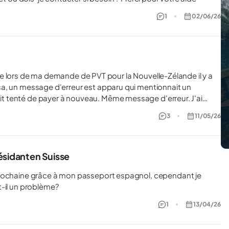
1
02/06/26
 ait tenté de payer à nouveau. Même message d'erreur. J'ai
 tard, j'ai reçu le mail
3
11/05/26
x fois pour le paiement. Savez-vous comment je
uvé sur le site de l'immigration un formulaire (INZ 1183) mais
je dois contacter le "visa application center" le plus proche
votre aide !
sidant en Suisse
t-il un problème?
1
13/04/26