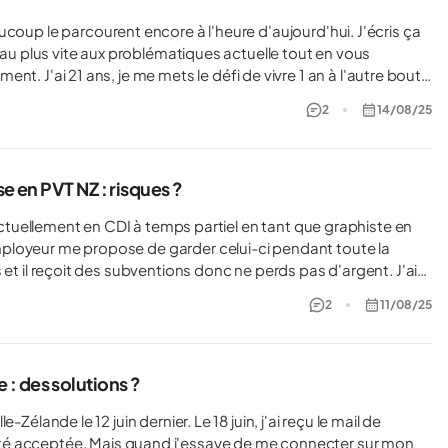
coup le parcourent encore à l'heure d'aujourd'hui. J'écris ça
 l'autre bout
e le climat, qui m'est anxiogène, de la France, et apprendre à
2
14/08/25
points, plus ou moins introspectifs. Il faut noter, et je
anciers par rapport à mon projet, à savoir 5000€. Je suis
emier road trip, en achetant une voiture aménagée à 2500€.
 vite arrivé à court de sous. S'en est suivi un trip
se en PVT NZ : risques ?
.
c la question... Avez vous des retours sur ce
2
11/08/25
 à cumuler ces deux statuts ?
: des solutions ?
té acceptée. Mais quand j'essaye de me connecter sur mon