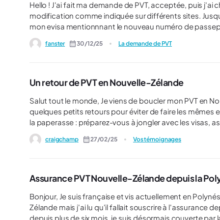
Hello ! J'ai fait ma demande de PVT, acceptée, puis j'ai changé mon passeport. J'ai donc fait la démarche de
modification comme indiquée sur différents sites. Jusque là niquel. Le problème, c'est que je n'
mon evisa mentionnnant le nouveau numéro de passeport. Sur la page où on trouve l'application et le evisa, 
que l'ancien. Sur une autre page résumant mon compte,
fanster
30/12/25
La demande de PVT
Savez-vous comment faire pour avoir le evisa avec le
Un retour de PVT en Nouvelle-Zélande
Salut tout le monde, Je viens de boucler mon PVT en Nouvelle-Zélande, et avant que vous ne vous lanciez à fond, voici
quelques petits retours pour éviter de faire les mêmes erreur
la paperasse : préparez-vous à jongler avec les visas, a
Sinon… vous allez pleurer un peu. Moi, j’ai failli me retrouver 
craigchamp
27/02/25
Vos témoignages
niveau job : si vous êtes prêts à bosser dans les bars ou
vous rêvez de devenir CEO de Google pendant votre séjour, s
de la vie à Auckland, c’est comme une mauvaise blague 
s’adapte… ou on vend un rein pour payer le loyer.
Assurance PVT Nouvelle-Zélande depuis la Pol
Bonjour, Je suis française et vis actuellement en Polynésie depuis 6 mois. Je souhaiterais partir en PVT en Nouvelle-
Zélande mais j'ai lu qu'il fallait souscrire à l'assurance d
depuis plus de six mois, je suis désormais couverte par 