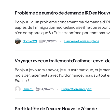
Problème de numéro de demande IRD en Nouve
Bonjour J'ai un problème concernant ma demande d'IRD en ligne Lorsqu'on me demande mon numéro de demande
auprès de l’immigration néo-zélandaise il ne correspond
n'en comporte que 8.) Et je ne confond pourtant pas avec mon numéro de visa. C'
me faut? Sinon lequel je n'en trouve pas d'autre?
NomieG21
10/09/25
L'arrivée et la vie sur place
Voyager avec un traitement d'asthme : envoi de
Bonjour je voudrais savoir, je suis asthmatique, et je pre
mois de traitements avec l'ordonnance , mais surtout e
France ?
Omer31
04/06/25
Préparation au départ
Sortir la tête de l'eau en Nouvelle Zélande