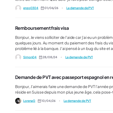
enzo0304
01/06/26
La demande de PVT
Remboursement frais visa
Bonjour, Je viens solliciter de l'aide car j'ai eu un problème lors de ma demande de PVT pour la Nouvelle-Zélande il y a
quelques jours. Au moment du paiement des frais du visa, un message d'erreur est apparu qui mentionnait un
problème lié à la banque. J'ai pensé à un bug du site et
alors laissé tomber, en pensant que le site ne fonctionnait pas ce jour. Quelques jours plus
Simon04
28/08/24
La demande de PVT
d'acceptation du visa et je me suis aperçu que j'avais été débité deu
peux être remboursé de l'un des deux paiements ? J'ai tro
n'ai aucune adresse mail à qui l'envoyer. Le site dit que 
mais il n'y en a pas en France. Merci d'avance pour 
Demande de PVT avec passeport espagnol en ré
Bonjour, J’aimerais faire une demande de PVT l’année prochaine grâce à mon passeport espagnol, cependant je
réside en Suisse depuis mon plus jeune âge, cela pose-
LorenaG
10/04/26
La demande de PVT