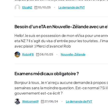
ElizaNZ
10/10/25
La demande de PVT
Besoin d'un eTA en Nouvelle-Zélande avec un e
Hello! Je suis en possession de mon eVisa pour une année et je me demandais s'il fallait tout de même se procurer un
eta NZ ? Il s'agit du visa d'entrée pour les touristes. J
avec plaisir :) Merci d'avance! Rob
RobinF8
08/10/25
Nouvelle-Zélande
Examens médicaux obligatoire ?
Bonjour à tous, Je n'ai reçu aucune demande à propos d'examens médicaux. Mon visa a été accepté en deux
semaines sans la moindre question. Est-ce normal ? Si il faut faire des examens, a quel endroit sur le site du
gouvernement est-ce écrit ?
Welcome69
27/08/24
La demande de PVT