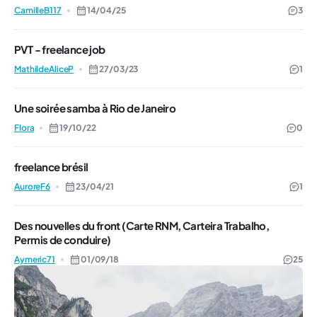
CamilleB117
14/04/25
3
PVT - freelance job
MathildeAliceP
27/03/23
1
Une soirée samba à Rio de Janeiro
Flora
19/10/22
0
freelance brésil
AuroreF6
23/04/21
1
Des nouvelles du front (Carte RNM, Carteira Trabalho,
Permis de conduire)
Aymeric71
01/09/18
25