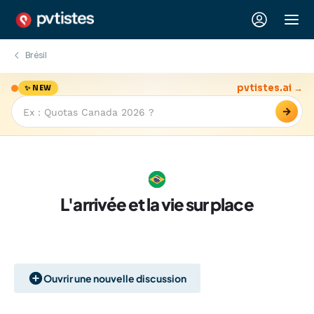
Brésil
pvtistes.ai →
✨ NEW
→
L'arrivée et la vie sur place
Ouvrir une nouvelle discussion