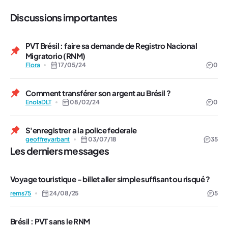
Discussions importantes
PVT Brésil : faire sa demande de Registro Nacional
Migratorio (RNM)
Flora
17/05/24
0
Comment transférer son argent au Brésil ?
EnolaDLT
08/02/24
0
S'enregistrer a la police federale
geoffreyarbant
03/07/18
35
Les derniers messages
Voyage touristique - billet aller simple suffisant ou risqué ?
rems75
24/08/25
5
Brésil : PVT sans le RNM