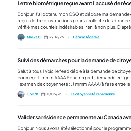
Lettre biométrique reçue avant l'accusé de réc
Bonjour, J'ai obtenu mon CSQ et déposé ma demande de résidence permanente (via le PSTQ) en avril. Début juin, j'ai
reçu la lettre d'instructions pour la collecte des donné
vérifié mes courriels indésirables, rien là non plus. D'après les témoignages que je vois sur les forums, c'est
généralement l'inverse (l'accusé de réception arrive avan
MalikaT2
17/06/26
L'étape fédérale
norma
Suivi des démarches pour la demande de cito
Salut à tous ! Voici le feed dédié à la demande de citoyenneté version 2026. :) Demande envoyée (en ligne / par
courrier) : JJ mmm AAAA Pour ma part, demande en ligne envoyé le 15 avril 2
l'examen de citoyenneté : JJ mmm AAAA (à faire entre le JJ mmm AAA
digitales (si requis...) : JJ mm
Tibo38
01/05/26
La citoyenneté canadienne
Valider sa résidence permanente au Canada avec
Bonjour, Nous avons été sélectionné pour le programme travailleurs qualifiés de Entrée Express. Nous avons soumis