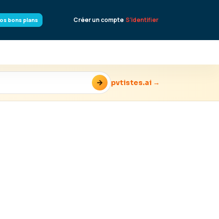
Créer un compte
S'identifier
os bons plans
→
pvtistes.ai →