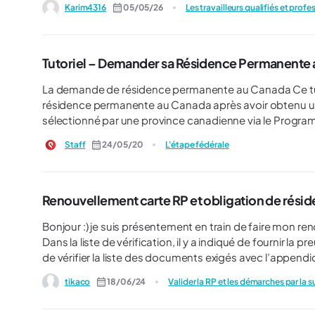
Karim4316
05/05/26
Tutoriel – Demander sa Résidence Permanente a
La demande de résidence permanente au Canada Ce tutoriel pas à pas vous présente la procédure de demande de
résidence permanente au Canada après avoir obtenu un 
sélectionné par une province canadienne via le Progr
Express). Même si elles ne sont pas détaillées dans ce tutoriel, sachez que d’autres catégories de demande de
Staff
24/05/20
L'étape fédérale
résidence permanente existent. On vous en parle ailleu
résidence permanente au Canada. Pour chacune de ces 
résidence permanente comme il se doit, avec les bons f
page du site du gouvernement canadien. Co
Renouvellement carte RP et obligation de rési
Bonjour :) je suis présentement en train de faire mon renouvellement pour ma carte RP qui expire en décembre 2024.
Dans la liste de vérification, il y a indiqué de fournir la
de vérifier la liste des documents exigés avec l’appendice A). Dois-je obligatoirement fournir quelque cho
dans le formulaire IMM5444, mon historique de voyage n
tikaco
18/06/24
Valider la RP et les démarches par la s
vérification d’il y a 5 ans, la preuve d’obligation de rés
jours ou plus à l’étranger). Merci de m’éclairer là dessus! 