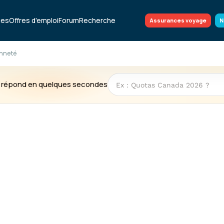
ues
Offres d'emploi
Forum
Recherche
Assurances voyage
N
enneté
te répond en quelques secondes