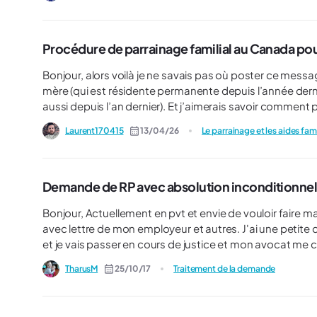
Procédure de parrainage familial au Canada po
Bonjour, alors voilà je ne savais pas où poster ce message alors je le fais ici. Ma situatio
mère (qui est résidente permanente depuis l’année derniè
aussi depuis l’an dernier). Et j’aimerais savoir comment procéder pour effectuer le rapprochement familial. Car j’ai
cherché dans pas mal de sections un peu partout sur le 
Laurent170415
13/04/26
Le parrainage et les aides fam
des « ex conjoint ». Qui doit faire la demande ? Sa mèr
Demande de RP avec absolution inconditionnel
Bonjour, Actuellement en pvt et envie de vouloir faire ma demande de résidence permanente d'ici quelques mois,
avec lettre de mon employeur et autres. J'ai une petite question. J'ai eu un petit souci familiale. Je suis passé en cours
et je vais passer en cours de justice et mon avocat me c
pour être débarassé d'une histoire banale. Voilà ma questions est la suivante. Est ce qu'avec une absolution
TharusM
25/10/17
Traitement de la demande
inconditionnelle ( rien décris sur le casier judiciaire e
cause ? . Je suis un peu soucieux de ca, sinon je vais devoirs plaider non coupable mais je vais encore avoir plusieurs
RDV en cours 