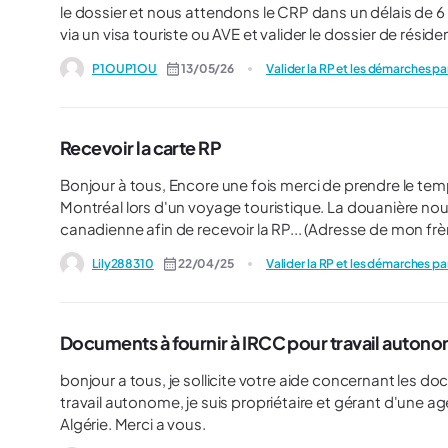
le dossier et nous attendons le CRP dans un délais de 6 mois. On voudrait savoir si il possible de voyag
via un visa touriste ou AVE et valider le dossier de résidence perm
obligatoirement du Canada et passer par un poste frontalier pou
P1OUP1OU
13/05/26
Valider la RP et les démarches par
aide.
Recevoir la carte RP
Bonjour à tous, Encore une fois merci de prendre le temps de me lire, Voilà nous avons fait valider notre CRP à
Montréal lors d'un voyage touristique. La douanière nous a donné un lien pour inscrire notre nouvelle adresse
canadienne afin de recevoir la RP... (Adresse de mon frè
or ce lien ne fonctionne pas, il ne reconnaît pas notre n
Lily288310
22/04/25
Valider la RP et les démarches par
suis en panique, car apparement cela se fait naturellem
l'adresse et mis l'adresse canadienne... Je ne me souvi
charitable aurait une idée ? Un grand merci par avance
Documents à fournir à IRCC pour travail auton
bonjour a tous, je sollicite votre aide concernant les documents a fournir a IRCC pour Entrée Express, j'exerce un
travail autonome, je suis propriétaire et gérant d'une ag
Algérie. Merci a vous.