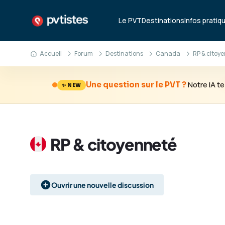
Le PVT
Destinations
Infos pratiq
Accueil
Forum
Destinations
Canada
RP & citoy
Notre IA 
Une question sur le PVT ?
✨ NEW
RP & citoyenneté
Ouvrir une nouvelle discussion