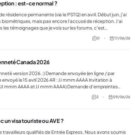
eption : est-ce normal ?
es biométriques, mais pas encore l'accusé de réception. J'ai
t la lettre biométrique). Est-ce que cette situation est
0
17/06/26
le, ou devrais-je m'inquiéter / contacter IRCC ? Merci d'avance pour vos retours !
yenneté Canada 2026
026 AR : JJ mmm AAAA Invitation à
A et JJ mmm AAAA) Demande d'empreintes
m AAAA Prélèvement des empreintes digitales (si requis...) : JJ mmm AAAA
2
09/06/26
 un visa touriste ou AVE ?