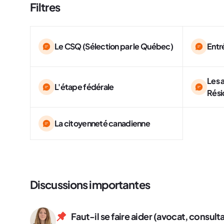
Filtres
Le CSQ (Sélection par le Québec)
Entr
Les 
L'étape fédérale
Rési
La citoyenneté canadienne
Discussions importantes
Faut-il se faire aider (avocat, consul