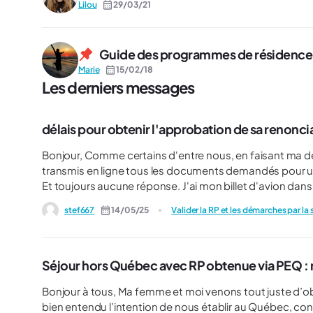
Lilou
29/03/21
Guide des programmes de résidence
Marie
15/02/18
Les derniers messages
délais pour obtenir l'approbation de sa renonci
Bonjour, Comme certains d'entre nous, en faisant ma demande d'AVE, j'ai découvert que j'étais toujours RP. J'ai donc
transmis en ligne tous les documents demandés pour un
Et toujours aucune réponse. J'ai mon billet d'avion dan
renonciation soit approuvée et mon AVE validée?
stef667
14/05/25
Valider la RP et les démarches par la 
Séjour hors Québec avec RP obtenue via PEQ : 
Bonjour à tous, Ma femme et moi venons tout juste d’obtenir notre résidence permanente via le PEQ. Nous avons
bien entendu l’intention de nous établir au Québec, 