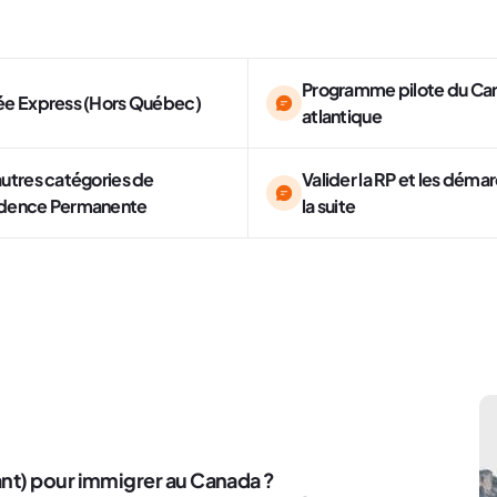
Programme pilote du Ca
ée Express (Hors Québec)
atlantique
autres catégories de
Valider la RP et les déma
dence Permanente
la suite
tant) pour immigrer au Canada ?