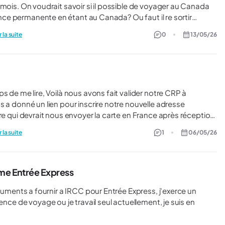
er au Canada
anente en étant au Canada? Ou faut il re sortir
r activer la résidence permanente ? Merci pour votre
 la suite
0
13/05/26
re qui devrait nous envoyer la carte en France après réception)
uméro d'identifiant IUC et tous les autres numéros... Du coup je
 la suite
1
06/05/26
ent de recevoir la carte RP une fois que nous avons changé
ens pas que la douanière nous ait dit autre chose. Une âme
ome Entrée Express
ence de voyage ou je travail seul actuellement, je suis en