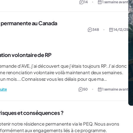
14
1 semaine avant
 permanente au Canada
348
14/12/25
ation volontaire de RP
e renonciation volontaire voilà maintenant deux semaines.
s un mois....Connaissez vous les délais pour que ma
suite
50
1 semaine avant
risques et conséquences ?
conformément aux engagements liés à ce programme.