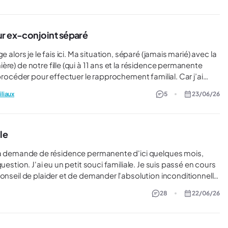
ur ex-conjoint séparé
n, séparé (jamais marié) avec la
re) de notre fille (qui à 11 ans et la résidence permanente
site IRCC Canada, je ne trouve jamais de formulaire qui parle
iliaux
5
23/06/26
e ? Moi ?
le
onseil de plaider et de demander l'absolution inconditionnelle
28
22/06/26
tc...) Ma demande de résidence permanente peut être remis en
et l'avocat me coûtera plus chère lol. Merci pour vos réponses.