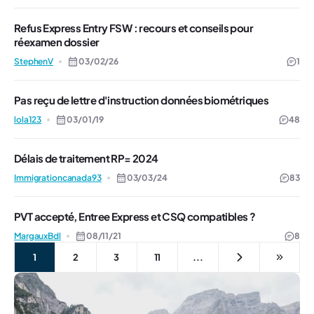
Refus Express Entry FSW : recours et conseils pour
réexamen dossier
StephenV
03/02/26
1
Pas reçu de lettre d'instruction données biométriques
lola123
03/01/19
48
Délais de traitement RP= 2024
Immigrationcanada93
03/03/24
83
PVT accepté, Entree Express et CSQ compatibles ?
MargauxBdl
08/11/21
8
1
2
3
11
...