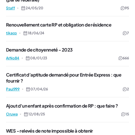
Staff
24/05/20
95
Renouvellement carte RP et obligation de résidence
tikaco
18/06/24
7
Demande de citoyenneté - 2023
ArNo84
08/01/23
666
Certificat d’aptitude demandé pour Entrée Express : que
fournir ?
Paul999
07/04/26
2
Ajout d'un enfant après confirmation de RP : que faire ?
Oruwa
12/08/25
15
WES - relevés de note impossible à obtenir