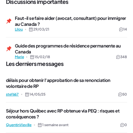
Discussions importantes
Faut-il se faire aider (avocat, consultant) pour immigrer
au Canada ?
Lilou
29/03/21
14
Guide des programmes de résidence permanente au
Canada
Marie
15/02/18
348
Les derniers messages
délais pour obtenir l'approbation de sa renonciation
volontaire de RP
stef667
14/05/25
50
Séjour hors Québec avec RP obtenue via PEQ : risques et
conséquences ?
QuentinVieville
1 semaine avant
0