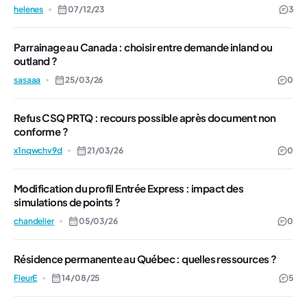
helenes
07/12/23
3
Parrainage au Canada : choisir entre demande inland ou
outland ?
sasaaa
25/03/26
0
Refus CSQ PRTQ : recours possible après document non
conforme ?
x1nqwchv9d
21/03/26
0
Modification du profil Entrée Express : impact des
simulations de points ?
chandelier
05/03/26
0
Résidence permanente au Québec : quelles ressources ?
FleurE
14/08/25
5