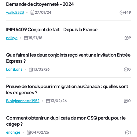
Demande de citoyenneté - 2024
walid2323
27/01/24
449
IMM 5409 Conjoint de fait - Depuis la France
neilryc
15/11/18
9
Que faire si les deux conjoints reçoivent une invitation Entrée
Express ?
LorisLoris
13/02/26
0
Preuve de fonds pour immigration au Canada : quelles sont
les exigences ?
Biolojeannette1952
13/02/26
0
Comment obtenir un duplicata de mon CSQ perdu pour le
cégep ?
ericmge
04/02/26
1