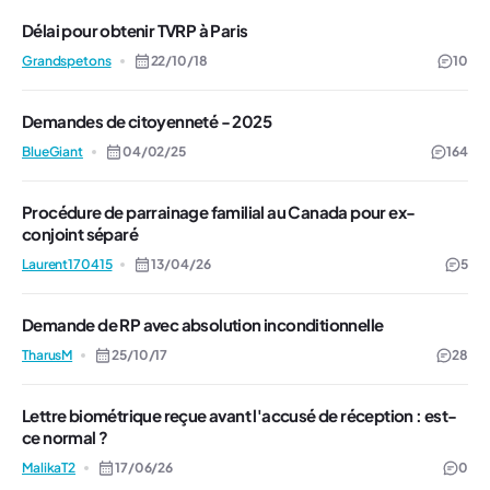
Délai pour obtenir TVRP à Paris
Grandspetons
22/10/18
10
Demandes de citoyenneté - 2025
BlueGiant
04/02/25
164
Procédure de parrainage familial au Canada pour ex-
conjoint séparé
Laurent170415
13/04/26
5
Demande de RP avec absolution inconditionnelle
TharusM
25/10/17
28
Lettre biométrique reçue avant l'accusé de réception : est-
ce normal ?
MalikaT2
17/06/26
0