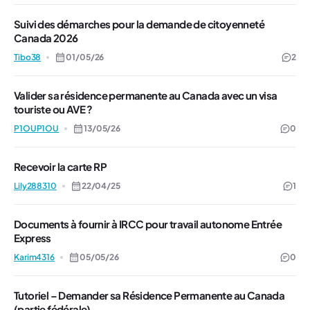
Suivi des démarches pour la demande de citoyenneté
Canada 2026
Tibo38
01/05/26
2
Valider sa résidence permanente au Canada avec un visa
touriste ou AVE ?
P1OUP1OU
13/05/26
0
Recevoir la carte RP
Lily288310
22/04/25
1
Documents à fournir à IRCC pour travail autonome Entrée
Express
Karim4316
05/05/26
0
Tutoriel – Demander sa Résidence Permanente au Canada
(partie fédérale)