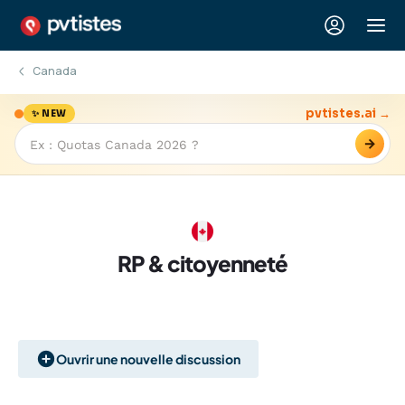
Canada
pvtistes.ai →
✨ NEW
→
RP & citoyenneté
Ouvrir une nouvelle discussion