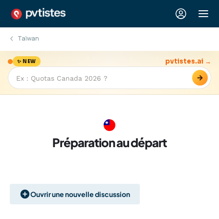
Taïwan
pvtistes.ai →
✨ NEW
→
Préparation au départ
Ouvrir une nouvelle discussion