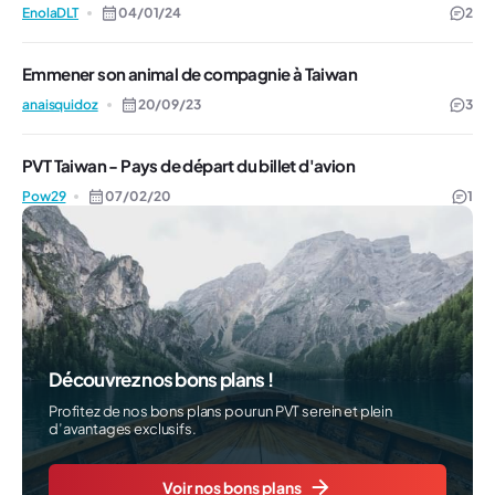
EnolaDLT
04/01/24
2
Emmener son animal de compagnie à Taiwan
anaisquidoz
20/09/23
3
PVT Taiwan - Pays de départ du billet d'avion
Pow29
07/02/20
1
Découvrez nos bons plans !
Profitez de nos bons plans pour un PVT serein et plein
d’avantages exclusifs.
Voir nos bons plans