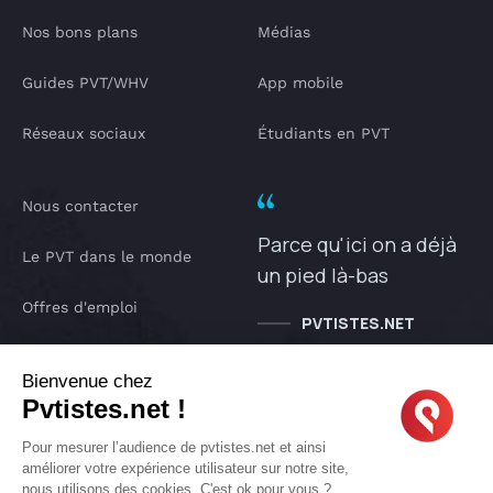
Nos bons plans
Médias
Guides PVT/WHV
App mobile
Réseaux sociaux
Étudiants en PVT
Nous contacter
Parce qu'ici on a déjà
Le PVT dans le monde
un pied là-bas
Offres d'emploi
PVTISTES.NET
Notre Podcast
Bienvenue chez
Pvtistes.net !
IA pvtistes
Pour mesurer l’audience de pvtistes.net et ainsi
améliorer votre expérience utilisateur sur notre site,
nous utilisons des cookies. C'est ok pour vous ?