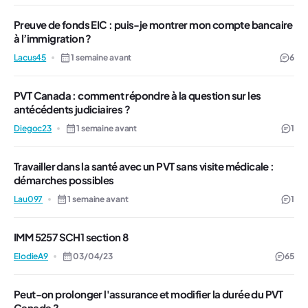
Preuve de fonds EIC : puis-je montrer mon compte bancaire
à l’immigration ?
Lacus45
1 semaine avant
6
PVT Canada : comment répondre à la question sur les
antécédents judiciaires ?
Diegoc23
1 semaine avant
1
Travailler dans la santé avec un PVT sans visite médicale :
démarches possibles
Lau097
1 semaine avant
1
IMM 5257 SCH1 section 8
ElodieA9
03/04/23
65
Peut-on prolonger l'assurance et modifier la durée du PVT
Canada ?