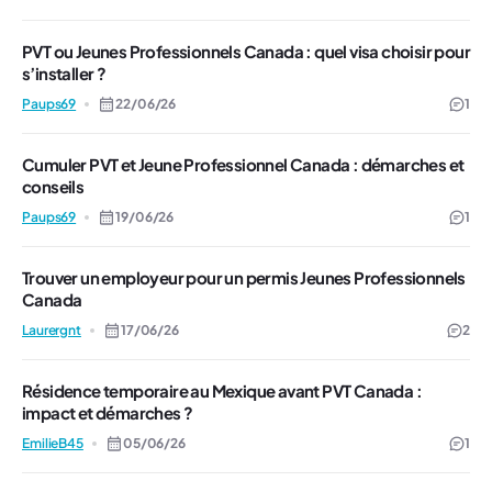
PVT ou Jeunes Professionnels Canada : quel visa choisir pour
s’installer ?
Paups69
22/06/26
1
Cumuler PVT et Jeune Professionnel Canada : démarches et
conseils
Paups69
19/06/26
1
Trouver un employeur pour un permis Jeunes Professionnels
Canada
Laurergnt
17/06/26
2
Résidence temporaire au Mexique avant PVT Canada :
impact et démarches ?
EmilieB45
05/06/26
1