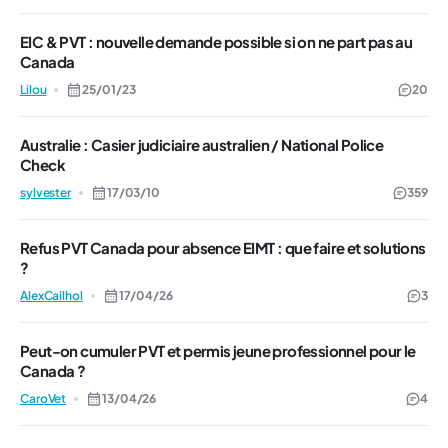
EIC & PVT : nouvelle demande possible si on ne part pas au
Canada
Lilou
25/01/23
20
Australie : Casier judiciaire australien / National Police
Check
sylvester
17/03/10
359
Refus PVT Canada pour absence EIMT : que faire et solutions
?
AlexCailhol
17/04/26
3
Peut-on cumuler PVT et permis jeune professionnel pour le
Canada ?
CaroVet
13/04/26
4