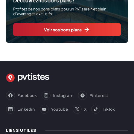
Découvrez nos bons plans !
Profitez de nos bons plans pour un PVT serein et plein
d’avantages exclusifs.
Voir nos bons plans
Facebook
Instagram
Pinterest
Linkedin
Youtube
X
TikTok
LIENS UTILES