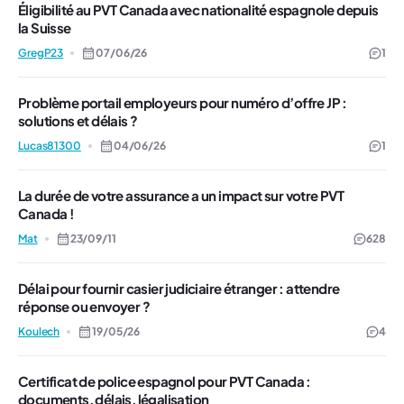
Éligibilité au PVT Canada avec nationalité espagnole depuis
la Suisse
GregP23
07/06/26
1
Problème portail employeurs pour numéro d’offre JP :
solutions et délais ?
Lucas81300
04/06/26
1
La durée de votre assurance a un impact sur votre PVT
Canada !
Mat
23/09/11
628
Délai pour fournir casier judiciaire étranger : attendre
réponse ou envoyer ?
Koulech
19/05/26
4
Certificat de police espagnol pour PVT Canada :
documents, délais, légalisation