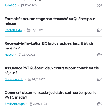
Julie403
17/05/26
4
Formalités pour un stage non rémunéré au Québec pour
mineur
RachelCC43
07/10/25
3
Recevrai-je l'invitation EIC la plus rapide si inscrit à trois
bassins ?
Nasco
22/02/26
7
Assurance PVT Québec : deux contrats pour couvrir tout le
séjour ?
florianneprdh
24/04/26
3
Comment obtenir un casier judiciaire sud-coréen pour le
PVT Canada ?
SmileArtLaugh
20/04/26
2