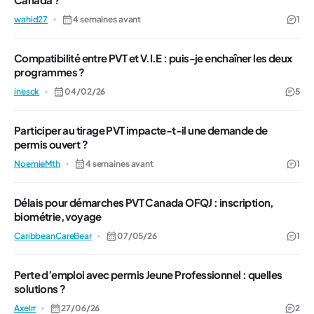
wahid27
4 semaines avant
1
Compatibilité entre PVT et V.I.E : puis-je enchaîner les deux
programmes ?
inesck
04/02/26
5
Participer au tirage PVT impacte-t-il une demande de
permis ouvert ?
NoemieMth
4 semaines avant
1
Délais pour démarches PVT Canada OFQJ : inscription,
biométrie, voyage
CaribbeanCareBear
07/05/26
1
Perte d’emploi avec permis Jeune Professionnel : quelles
solutions ?
Axelrr
27/06/26
2