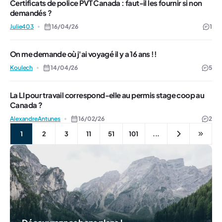
Certificats de police PVT Canada : faut-il les fournir si non
demandés ?
Julie403
16/04/26
1
On me demande où j'ai voyagé il y a 16 ans !!
Koulech
14/04/26
5
La LI pour travail correspond-elle au permis stage coop au
Canada ?
AlexandreAntunes
16/02/26
2
1
2
3
11
51
101
...